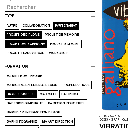
TYPE
AUTRE
COLLABORATION
PARTENARIAT
PROJET DE DIPLÔME
PROJET DE MÉMOIRE
PROJET DE RECHERCHE
PROJET D’ATELIER
PROJET TRANSVERSAL
WORKSHOP
FORMATION
MA UNITE DE THEORIE
MA DIGITAL EXPERIENCE DESIGN
PROPEDEUTIQUE
BA ARTS VISUELS
MAC MA CI
BA CINEMA
BA DESIGN GRAPHIQUE
BA DESIGN INDUSTRIEL
BA MEDIA & INTERACTION DESIGN
ARTS VISUELS
DESIGN GRAPHIQU
BA PHOTOGRAPHIE
MA ART DIRECTION
VIBRAT