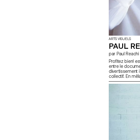
ARTS VISUELS
PAUL RE
par Paul Reachi
Profitez bien! e
entre le documen
divertissement in
collectif. En mê
animale, elle int
face à la passio
les côtes médit
confondent — l’
format à deux c
matériel à la foi
croisée de l’ima