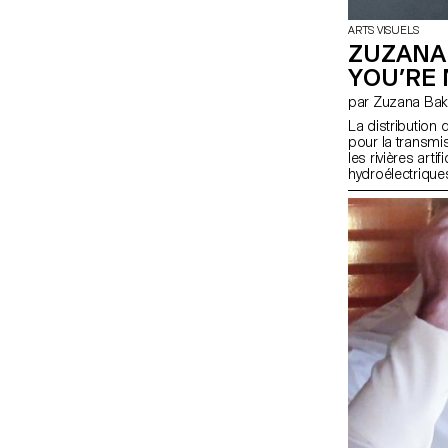
ARTS VISUELS
ZUZANA 
YOU’RE
par Zuzana Ba
La distribution 
pour la transmis
les rivières arti
hydroélectriques
de la sculpture 
sur le contrôle,
les mouvements 
temporelles tel
l'atemporalité.
variables dans c