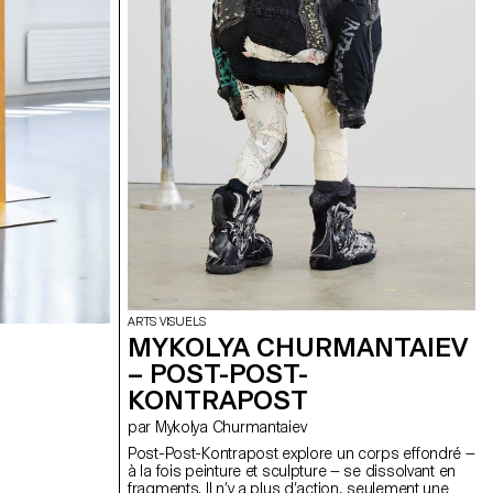
ARTS VISUELS
MYKOLYA CHURMANTAIEV
– POST-POST-
KONTRAPOST
par Mykolya Churmantaiev
Post-Post-Kontrapost explore un corps effondré —
à la fois peinture et sculpture — se dissolvant en
fragments. Il n’y a plus d’action, seulement une