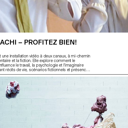
ACHI – PROFITEZ BIEN!
st une installation vidéo à deux canaux, à mi-chemin
taire et la fiction. Elle explore comment le
fluence le travail, la psychologie et l’imaginaire
lant récits de vie, scénarios fictionnels et présence
erroge les attitudes générationnelles et culturelles
n, au travail et au sens de l’existence. Tournée sur
erranéennes et lémaniques — où loisirs et labeur se
œuvre examine des réalités superposées. Le
anaux saisit cette simultanéité tout en proposant un
s hi-fi et lo-fi, reflétant une expérience fragmentée et
ge, de la représentation, du sens et de l’identité.