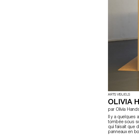
ARTS VISUELS
OLIVIA 
par Olivia Han
Il y a quelques
tombée sous son 
qui faisait que 
panneaux en bois
sous le lit, mai