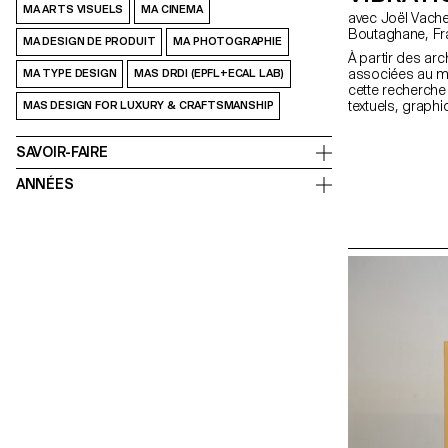
MA ARTS VISUELS
MA CINEMA
avec Joël Vacheron, Angelo Benedetto, Olympe
Bout
MA DESIGN DE PRODUIT
MA PHOTOGRAPHIE
À partir des ar
associées au m
MA TYPE DESIGN
MAS DRDI (EPFL+ECAL LAB)
cette recherch
textuels, graph
MAS DESIGN FOR LUXURY & CRAFTSMANSHIP
magazine permet
communiquer à
SAVOIR-FAIRE
populaires aujou
ANNÉES