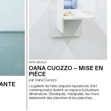
ARTS VISUELS
OANA CUOZZO – MISE EN
PIÈCE
par Oana Cuozzo
TANTE
La galerie de l'elac (espace lausannois d’art
contemporain) devient un espace à plusieurs
dimensions. Disséqués, manipulés, les murs
deviennent des planches et les planches
deviennent des murs qui deviennent eux-même
des ombres. La pièce est un état « entre », elle est
ni une photographie, ni une sculpture, ni un cadre.