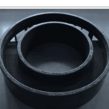
nvoquant une peur instinctive de l'obscurité et de
s. En réalité, ce qui se trouvait en dessous était
ulier, un lieu qui collecte tous ces petits objets
sent entre les panneaux—une sorte de portail vers
ié, enfoui sous la poussière et des boîtes de
nnes. C'était le pire sort qu'un objet domestique
une sorte de limbes—et selon la maison, il pouvait
oup de temps avant d'être retrouvé, si jamais on
 jour.