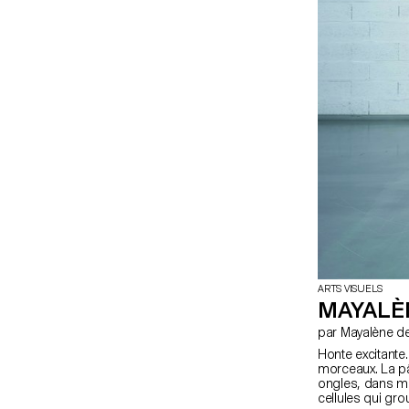
ARTS VISUELS
MAYALÈ
par Mayalène
Honte excitant
morceaux. La p
ongles, dans mo
cellules qui gro