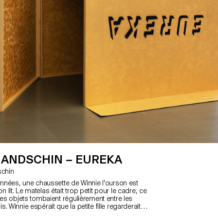
HANDSCHIN – EUREKA
dschin
 années, une chaussette de Winnie l'ourson est
lit. Le matelas était trop petit pour le cadre, ce
des objets tombaient régulièrement entre les
. Winnie espérait que la petite fille regarderait
s les enfants ont souvent une peur irrationnelle de ce