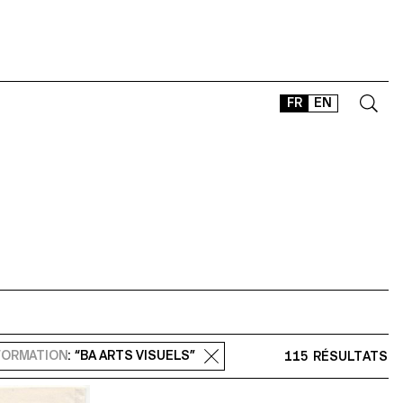
FR
EN
CONTACT
SHOP
TYPEFACES
OFFLINE-ONLINE
Instagram
Facebook
LinkedIn
Vimeo
Tikt
FORMATION
: “BA ARTS VISUELS”
115 RÉSULTATS