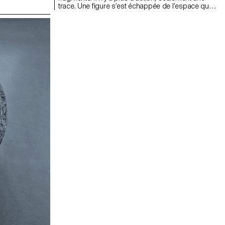
trace. Une figure s’est échappée de l’espace qui
la retenait ; il ne reste qu’une absence. Des
oiseaux l’entourent — ni hostiles, ni actifs, juste
présents. Leur regard silencieux devient gaze
psychopolitique : toujours observateurs, jamais
intervenants. La peinture est suspendue bas, non
pour le spectateur, mais pour la figure — qui s’en
va déjà. La veste noire rend le corps lourd,
dépersonnalisé. Une porte, rappelant Clyfford Still,
offre un calme artificiel. Le système rejette la
fatigue et l’apathie, mais cette œuvre persiste
dans l’après. Les oiseaux restent. Ils suivent.