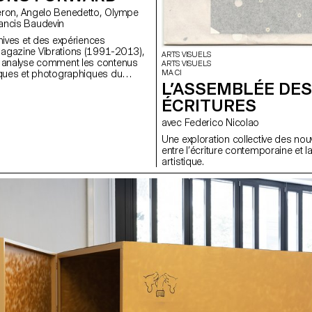
aghane, Francis Baudevin
chives et des expériences
agazine Vibrations (1991-2013),
ARTS VISUELS
e analyse comment les contenus
ARTS VISUELS
MA CI
iques et photographiques du
L’ASSEMBLÉE DES
tent de penser les défis pour
 propos des musiques
ÉCRITURES
rd’hui.
avec Federico Nicolao
Une exploration collective des nou
entre l’écriture contemporaine et l
artistique.