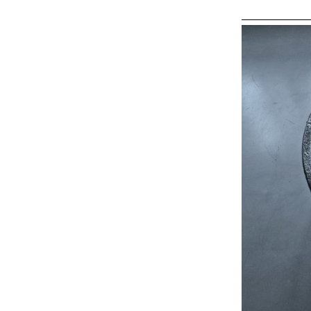
qui s'y cache, i
tous ses monstre
un endroit partic
oubliés qui glis
un royaume oubl
rangement ancie
puisse endurer—
s'écouler beauc
vous retrouve un