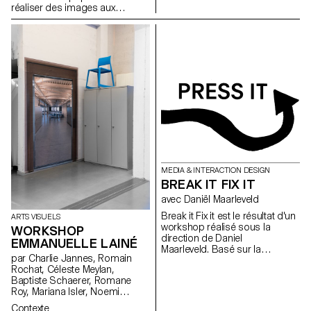
réaliser des images aux
qualités photographiques qui
ne sont pas des
photographies.
MEDIA & INTERACTION DESIGN
BREAK IT FIX IT
avec Daniël Maarleveld
Break it Fix it est le résultat d'un
ARTS VISUELS
workshop réalisé sous la
WORKSHOP
direction de Daniel
EMMANUELLE LAINÉ
Maarleveld. Basé sur la
par Charlie Jannes, Romain
musique Technologic - Daft
Rochat, Céleste Meylan,
Punk. Chaque groupe s'est
Baptiste Schaerer, Romane
réapproprié une phrase de la
Roy, Mariana Isler, Noemi
musique afin de la valoriser
Leneman, Anna Kawahara, Tom
graphiquement. Le résultat est
Contexte