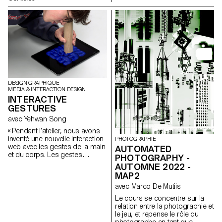
Grbic, Julie Wuhrmann
à la fois: une série d'affiches, un
clip vidéo compilant les
différents systèmes
typographiques, ainsi qu'une
série de posters interactifs
basés sur les mêmes règles.
DESIGN GRAPHIQUE
MEDIA & INTERACTION DESIGN
INTERACTIVE
GESTURES
avec Yehwan Song
« Pendant l’atelier, nous avons
inventé une nouvelle interaction
PHOTOGRAPHIE
web avec les gestes de la main
AUTOMATED
et du corps. Les gestes
PHOTOGRAPHY -
uniques que l’on retrouve dans
AUTOMNE 2022 -
nos habitudes quotidiennes ont
MAP2
été combinés avec l’écran
avec Marco De Mutiis
tactile du mobile, le capteur
gyroscopique, la caméra web
Le cours se concentre sur la
et les microphones, et ont créé
relation entre la photographie et
une nouvelle narration dans les
le jeu, et repense le rôle du
sites web à l’écran. Comme
photographe en tant que