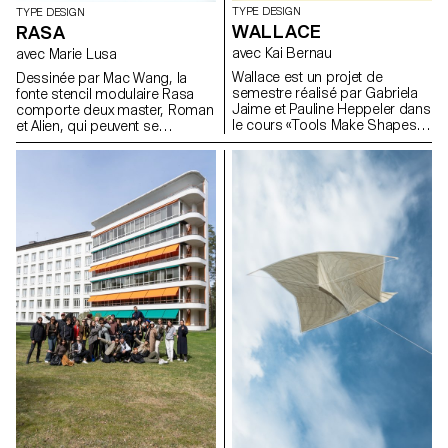
TYPE DESIGN
TYPE DESIGN
WALLACE
RASA
avec Kai Bernau
avec Marie Lusa
Wallace est un projet de
Dessinée par Mac Wang, la
semestre réalisé par Gabriela
fonte stencil modulaire Rasa
Jaime et Pauline Heppeler dans
comporte deux master, Roman
le cours «Tools Make Shapes»
et Alien, qui peuvent se
de Kai Bernau. «Nous avons
complémentent et se
travaillé à partir de la danse et
superposent. Projet de
des mouvements du corps, ce
semestre. Mentor: Marie Lusa.
qui nous a porté à
expérimenter deux types de
mécanismes. Dans un premier
temps, le principe des ciseaux,
et dans un second celui du
compas. Cette seconde piste a
été développée plus
précisément, car elle nous
offrait une typologie qui permet
de traduire des mouvements
de pivot, de rotation, de
glissade, and une structure
typographique libre. Il était
important pour nous de
montrer comment deux
mouvements se coordonnent
pour ne faire qu’un; nous avons