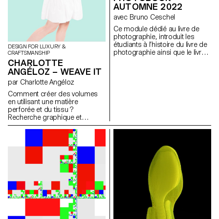
AUTOMNE 2022
avec Bruno Ceschel
Ce module dédié au livre de
photographie, introduit les
étudiants à l’histoire du livre de
DESIGN FOR LUXURY &
photographie ainsi que le livre
CRAFTSMANSHIP
d’artiste, pour les amener à
CHARLOTTE
réfléchir sur différentes
ANGÉLOZ – WEAVE IT
stratégies et approches de la
par Charlotte Angéloz
production contemporaine d’un
livre. Au premier semestre les
Comment créer des volumes
étudiants ont conceptualisé
en utilisant une matière
une publication qui a été
perforée et du tissu ?
ensuite designer, imprimer et
Recherche graphique et
distribuer.
technique autour de la grille et
du tressage. Je me suis
intéressée à la construction
d’un volume à partir d’une
découpe graphique. Le motif
découpé dans le cuir donne un
rythme à la création et est un
support pour le tressage.
Celui-ci permet de créer des
formes et des volumes. A la
suite de ces recherches, j’ai
choisi de concevoir trois sacs