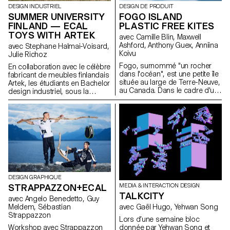
donc décider de garder, dans
DESIGN INDUSTRIEL
DESIGN DE PRODUIT
la fonte finale, un tracé ouvert.»
SUMMER UNIVERSITY
FOGO ISLAND
FINLAND — ECAL
PLASTIC FREE KITES
TOYS WITH ARTEK
avec Camille Blin, Maxwell
Ashford, Anthony Guex, Anniina
avec Stephane Halmai-Voisard,
Koivu
Julie Richoz
Fogo, surnommé "un rocher
En collaboration avec le célèbre
dans l'océan", est une petite île
fabricant de meubles finlandais
située au large de Terre-Neuve,
Artek, les étudiants en Bachelor
au Canada. Dans le cadre d'un
design industriel, sous la
projet semestriel plus vaste en
direction de la designer Julie
cours, les étudiants de 2e
Richoz, présentent une
année du Master Product
collection d'objets ludiques
Design de l'ECAL ont participé
pour enfants fabriqués à partir
à un atelier court et amusant de
de pièces de qualité inférieure,
quelques jours, utilisant l'une
rejetés ou semi-finis. Fidèles à
des ressources les plus
l'esprit d'Artek et de ses
abondantes de l'île : le vent.
fondateurs, les produits
Travaillant en collaboration avec
favorisent une fabrication
la ShoreFast Foundation - une
responsable et cherchent à
DESIGN GRAPHIQUE
organisation travaillant dans de
mettre en valeur les matériaux
STRAPPAZZON+ECAL
MEDIA & INTERACTION DESIGN
nombreuses avenues pour
naturels qui ont servi à produire
TALKCITY
créer une économie durable
ces objets.
avec Angelo Benedetto, Guy
sur l'île, les étudiants ont
Meldem, Sébastian
avec Gaël Hugo, Yehwan Song
développé des cerfs-volants
Strappazzon
Lors d’une semaine bloc
sans plastique. Fogo Island a
Workshop avec Strappazzon
donnée par Yehwan Song et
l'intention de devenir