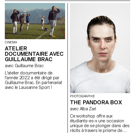
Medde.
d'objets. Les étudiants ont pris
en compte la mise en scène de
l'œuvre, ainsi que le site
conceptuel et physique auquel
elle est destinée.
CINEMA
ATELIER
DOCUMENTAIRE AVEC
GUILLAUME BRAC
avec Guillaume Brac
L'atelier documentaire de
l'année 2022 a été dirigé par
Guillaume Brac. En partenariat
avec le Lausanne Sport !
PHOTOGRAPHIE
THE PANDORA BOX
avec Alba Zari
Ce workshop offre aux
étudiants-es-x une occasion
unique de se plonger dans des
récits à travers le prisme de