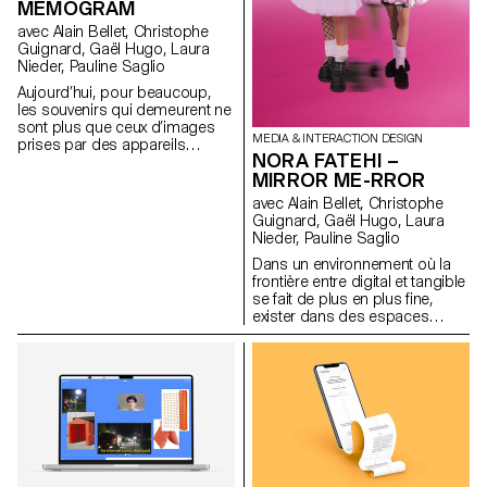
portée de tous. De nos jours,
C’est à travers la
MEMOGRAM
les gens consomment plus
décontextualisation et la
avec Alain Bellet, Christophe
d'images de synthèse que
recontextualisation de
Guignard, Gaël Hugo, Laura
d'images IRL, il suffit de penser
symboles exotiques que je
Nieder, Pauline Saglio
aux filtres Instagram.
déconstruis ce processus.»
Aujourd’hui, pour beaucoup,
les souvenirs qui demeurent ne
sont plus que ceux d’images
MEDIA & INTERACTION DESIGN
prises par des appareils
NORA FATEHI –
numériques. Par ces récents
MIRROR ME-RROR
stockage, nous nous délestons
de ces instants par confiance
avec Alain Bellet, Christophe
en ces sauvegardes
Guignard, Gaël Hugo, Laura
instantanées. MEMOGRAM
Nieder, Pauline Saglio
remet en question cette
Dans un environnement où la
délégation en proposant une
frontière entre digital et tangible
capsule temporelle sous la
se fait de plus en plus fine,
forme de tickets,
exister dans des espaces
accompagnant nos souvenirs
immatériels implique le
d’indices et descriptions
façonnement et l’entretien d’un
textuelles. www.memogram.ch
avatar souvent créé à son
image. Habiter dans ces
mondes en fusion conduit
inévitablement à tisser un lien
plus ou moins fort avec ses
propres représentations
numériques. C’est notamment