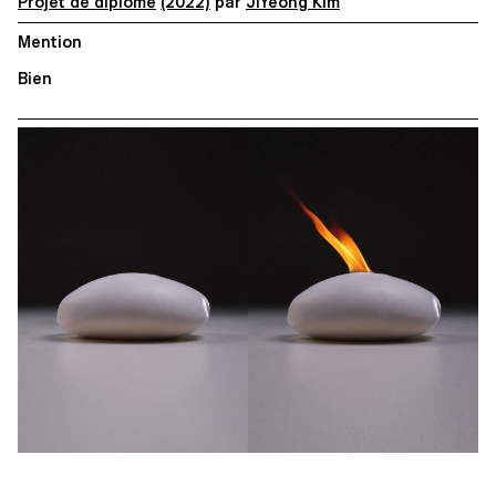
Projet de diplôme
(2022)
par
JiYeong Kim
Mention
Bien