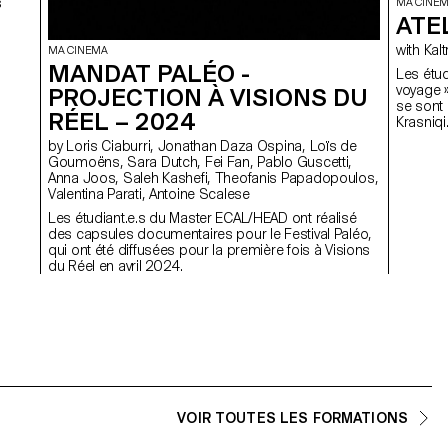
s
MA CINE
ATE
with 
MA CINEMA
MANDAT PALÉO -
Les étud
voyage »
PROJECTION À VISIONS DU
se sont 
RÉEL – 2024
Krasniqi
by Loris Ciaburri, Jonathan Daza Ospina, Loïs de
Goumoëns, Sara Dutch, Fei Fan, Pablo Guscetti,
Anna Joos, Saleh Kashefi, Theofanis Papadopoulos,
Valentina Parati, Antoine Scalese
Les étudiant.e.s du Master ECAL/HEAD ont réalisé
des capsules documentaires pour le Festival Paléo,
qui ont été diffusées pour la première fois à Visions
du Réel en avril 2024.
VOIR TOUTES LES FORMATIONS