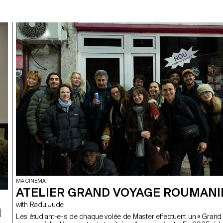
MA CINEMA
ATELIER GRAND VOYAGE ROUMANI
with Radu Jude
I
Les étudiant-e-s de chaque volée de Master effectuent un « Grand