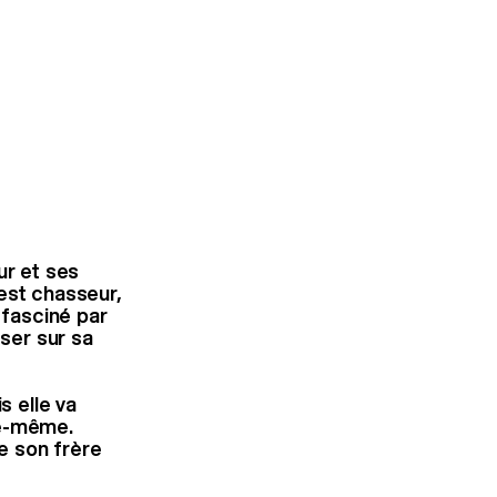
hur et ses
est chasseur,
 fasciné par
sser sur sa
s elle va
le-même.
e son frère