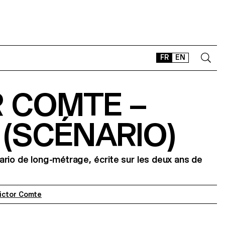
FR
EN
R COMTE –
CONTACT
SHOP
(SCÉNARIO)
TYPEFACES
OFFLINE-ONLINE
Instagram
Facebook
LinkedIn
Vimeo
Tikt
rio de long-métrage, écrite sur les deux ans de
ictor Comte