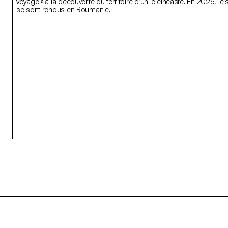
voyage » à la découverte du territoire d’un-e cinéaste. En 2025, iel
se sont rendus en Roumanie.