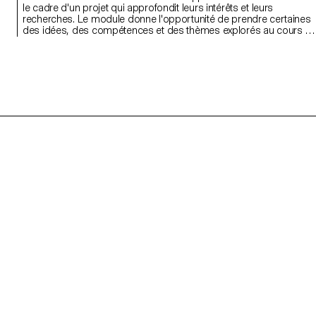
le cadre d'un projet qui approfondit leurs intérêts et leurs
recherches. Le module donne l'opportunité de prendre certaines
des idées, des compétences et des thèmes explorés au cours d
premier semestre et d'en faire un tout nouveau travail qui peut
prendre toutes les formes possibles : un livre, une installation, un
projet en ligne, une performance.