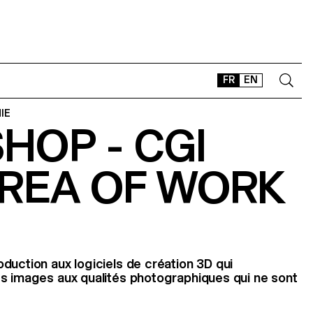
FR
EN
IE
HOP - CGI
CONTACT
SHOP
AREA OF WORK
TYPEFACES
OFFLINE-ONLINE
Instagram
Facebook
LinkedIn
Vimeo
Tikt
duction aux logiciels de création 3D qui
es images aux qualités photographiques qui ne sont