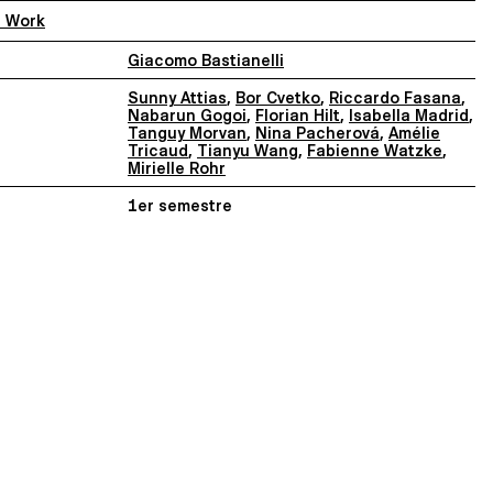
f Work
Giacomo Bastianelli
Sunny Attias
,
Bor Cvetko
,
Riccardo Fasana
,
Nabarun Gogoi
,
Florian Hilt
,
Isabella Madrid
,
Tanguy Morvan
,
Nina Pacherová
,
Amélie
Tricaud
,
Tianyu Wang
,
Fabienne Watzke
,
Mirielle Rohr
1er semestre