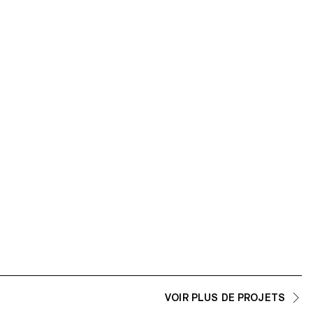
ECAL/Morvan Tanguy
ECAL/Zhang Anzai
VOIR PLUS DE PROJETS