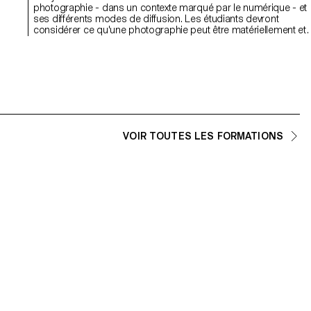
photographie - dans un contexte marqué par le numérique - et
ses différents modes de diffusion. Les étudiants devront
u
considérer ce qu'une photographie peut être matériellement et
explorer comment le sens d'une image est dérivé à la fois de s
mode de distribution et de la forme matérielle qu'elle prend. Bien
que le résultat final doive inclure la photographie dans une
troisième dimension (installation), les projets peuvent utiliser et
combiner des pratiques basées sur l'image telles que la
photographie numérique, le collage, les images de synthèse, la
projection, la gravure, la sculpture, les objets ou la performance
afin d'encourager une approche élargie de la pratique
photographique. L'idée est de remettre en question les différent
VOIR TOUTES LES FORMATIONS
types d'engagement possibles avec les images aujourd'hui.