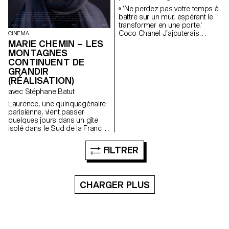
intemporelle, le danger
d’interprétation désir tu
« ‘Ne perdez pas votre temps à
imminent de perdre encore
m’entends maintenant
battre sur un mur, espérant le
plus de souvenirs nous oblige
transition glissante infinie le
transformer en une porte.'
à réfléchir sur notre façon de
dernier watt quitte l’émetteur
Coco Chanel J’ajouterais
les archiver.
CINEMA
désert de sens Une
seulement : 3 2 1 GO. »
phonearchaeology.com
MARIE CHEMIN – LES
désensualisation du langage
MONTAGNES
CONTINUENT DE
GRANDIR
(RÉALISATION)
avec Stéphane Batut
Laurence, une quinquagénaire
parisienne, vient passer
quelques jours dans un gîte
isolé dans le Sud de la France.
Là-bas elle rencontre Antoine,
le jeune propriétaire des lieux.
FILTRER
Ce dernier, un peu rustre et
macho, tente de la séduire
maladroitement. Mais Laurence
est là dans un but précis: lui
CHARGER PLUS
remettre une lettre renfermant
un secret.