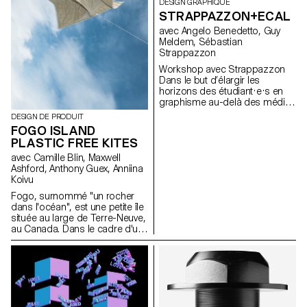
DESIGN GRAPHIQUE
STRAPPAZZON+ECAL
avec Angelo Benedetto, Guy
Meldem, Sébastian
Strappazzon
Workshop avec Strappazzon
Dans le but d’élargir les
horizons des étudiant·e·s en
graphisme au-delà des médias
traditionnellement explorés au
DESIGN DE PRODUIT
cours de leur formation, le
FOGO ISLAND
designer Sébastian
PLASTIC FREE KITES
Stappazzon, le co-fondateur
de la marque AVNIER – l’une
avec Camille Blin, Maxwell
des marques streetwear les
Ashford, Anthony Guex, Anniina
plus en vogue du moment
Koivu
lancée en collaboration avec le
Fogo, surnommé "un rocher
rappeur français OrelSan –
dans l'océan", est une petite île
dirige un atelier d’une semaine
située au large de Terre-Neuve,
au sein de l’ECAL. Des
au Canada. Dans le cadre d'un
propositions imaginées par les
projet semestriel plus vaste en
étudiant·e·s est née une
cours, les étudiants de 2e
collection capsule produite
année du Master Product
en édition limitée. La collection
Design de l'ECAL ont participé
complète sera présentée et
à un atelier court et amusant de
mise en vente lors d’une soirée
quelques jours, utilisant l'une
exclusive le 15 décembre 2023
des ressources les plus