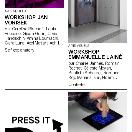
ARTS VISUELS
WORKSHOP JAN
VORISEK
par Caroline Bischoff, Louis
Fontaine, Giada Gollin, Olivia
Handschin, Amina Loumachi,
Clara Luna, Axel Mattart, Achille
ARTS VISUELS
Meier, Charlie Schär, Jamie
Self explanatory
WORKSHOP
Soria, Nayla Younes, Mayalène
EMMANUELLE LAINÉ
de Roquemaurel
par Charlie Jannes, Romain
Rochat, Céleste Meylan,
Baptiste Schaerer, Romane
Roy, Mariana Isler, Noemi
Leneman, Anna Kawahara, Tom
Contexte
Grbic, Julie Wuhrmann