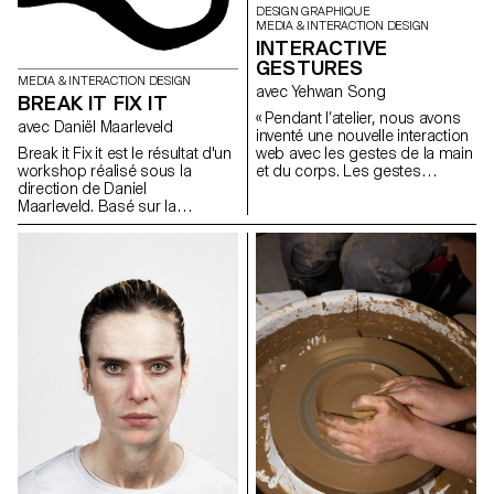
DESIGN GRAPHIQUE
MEDIA & INTERACTION DESIGN
INTERACTIVE
GESTURES
MEDIA & INTERACTION DESIGN
avec Yehwan Song
BREAK IT FIX IT
« Pendant l’atelier, nous avons
avec Daniël Maarleveld
inventé une nouvelle interaction
Break it Fix it est le résultat d'un
web avec les gestes de la main
workshop réalisé sous la
et du corps. Les gestes
direction de Daniel
uniques que l’on retrouve dans
Maarleveld. Basé sur la
nos habitudes quotidiennes ont
musique Technologic - Daft
été combinés avec l’écran
Punk. Chaque groupe s'est
tactile du mobile, le capteur
réapproprié une phrase de la
gyroscopique, la caméra web
musique afin de la valoriser
et les microphones, et ont créé
graphiquement. Le résultat est
une nouvelle narration dans les
à la fois: une série d'affiches, un
sites web à l’écran. Comme
clip vidéo compilant les
nous utilisons des gestes
différents systèmes
spécifiques pour exprimer
typographiques, ainsi qu'une
certains sentiments, nous
série de posters interactifs
devons créer une interaction
basés sur les mêmes règles.
web plus sophistiquée et
diversifiée. Cet atelier a été la
première étape de l’invention et
de l’exploration d’une
interaction diversifiée avec
l’utilisateur et d’une narration