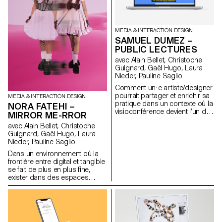
capsule temporelle sous la
forme de tickets,
accompagnant nos souvenirs
d’indices et descriptions
MEDIA & INTERACTION DESIGN
textuelles. www.memogram.ch
SAMUEL DUMEZ –
PUBLIC LECTURES
avec Alain Bellet, Christophe
Guignard, Gaël Hugo, Laura
Nieder, Pauline Saglio
Comment un·e artiste/designer
pourrait partager et enrichir sa
MEDIA & INTERACTION DESIGN
pratique dans un contexte où la
NORA FATEHI –
visioconférence devient l’un des
MIRROR ME-RROR
supports privilégiés de
avec Alain Bellet, Christophe
diffusion de contenu. Sous la
Guignard, Gaël Hugo, Laura
forme de mini-conférence web,
Nieder, Pauline Saglio
Public Lectures consiste à
présenter succinctement le
Dans un environnement où la
travail de personnes actives
frontière entre digital et tangible
dans le domaine de la culture à
se fait de plus en plus fine,
travers un contenu audiovisuel.
exister dans des espaces
Encourageant l’interaction, par
immatériels implique le
le biais de commentaires et
façonnement et l’entretien d’un
d’échanges de contenu, Public
avatar souvent créé à son
Lectures cherche à effacer les
image. Habiter dans ces
frontières habituelles entre
mondes en fusion conduit