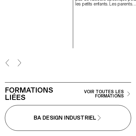
côtés d’un artisan. J’ai ainsi
les petits enfants. Les parents
conçu « Chef ! », une gamme de
doivent le plus souvent apporte
couteaux de cuisine alliant
leurs propres verres ou couvert
intelligence de l’artisanat et
C’est pourquoi j’ai créé Yum, un
précision de l’industrie. La lame
ensemble d’accessoires de
en acier, protégée par un
vaisselle destinés au repas de
traitement naturel anticorrosif
l’enfant hospitalisé. L’ensemble
appelé « seasoning », se
en silicone comprend un rebor
solidarise au manche grâce à un
d’assiette pour les enfants ne
assemblage directement inspiré
pouvant utiliser qu’un seul bras,
de celui des marteaux.
un support pour les pots en ver
ainsi que des manches à glisse
sur les couverts et qui permette
d’améliorer la prise en main par
l’enfant. Avec Yum, l’enfant est p
autonome et le repas devient pl
ludique grâce aux couleurs et a
formes. Il devient un moment d
FORMATIONS
convivialité avec les manches d
VOIR TOUTES LES
LIÉES
FORMATIONS
couverts qui deviennent des
compagnons de repas !
BA DESIGN INDUSTRIEL