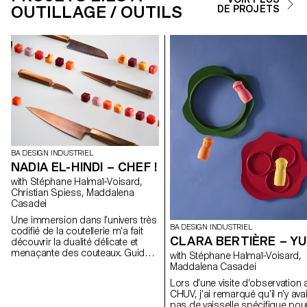
OUTILLAGE / OUTILS
DE PROJETS
BA DESIGN INDUSTRIEL
NADIA EL-HINDI – CHEF !
with Stéphane Halmaï-Voisard,
Christian Spiess, Maddalena
Casadei
Une immersion dans l’univers très
BA DESIGN INDUSTRIEL
codifié de la coutellerie m’a fait
CLARA BERTIÈRE – Y
découvrir la dualité délicate et
menaçante des couteaux. Guidée
with Stéphane Halmaï-Voisard,
par mon observation des gestes
Maddalena Casadei
et des détails liés au travail de
Lors d’une visite d’observation 
l’acier, j’ai choisi d’ouvrir les
CHUV, j’ai remarqué qu’il n’y avai
frontières de ce domaine aux
pas de vaisselle spécifique pou