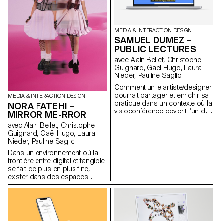
capsule temporelle sous la
forme de tickets,
accompagnant nos souvenirs
d’indices et descriptions
MEDIA & INTERACTION DESIGN
textuelles. www.memogram.ch
SAMUEL DUMEZ –
PUBLIC LECTURES
avec Alain Bellet, Christophe
Guignard, Gaël Hugo, Laura
Nieder, Pauline Saglio
Comment un·e artiste/designer
pourrait partager et enrichir sa
MEDIA & INTERACTION DESIGN
pratique dans un contexte où la
NORA FATEHI –
visioconférence devient l’un des
MIRROR ME-RROR
supports privilégiés de
avec Alain Bellet, Christophe
diffusion de contenu. Sous la
Guignard, Gaël Hugo, Laura
forme de mini-conférence web,
Nieder, Pauline Saglio
Public Lectures consiste à
présenter succinctement le
Dans un environnement où la
travail de personnes actives
frontière entre digital et tangible
dans le domaine de la culture à
se fait de plus en plus fine,
travers un contenu audiovisuel.
exister dans des espaces
Encourageant l’interaction, par
immatériels implique le
le biais de commentaires et
façonnement et l’entretien d’un
d’échanges de contenu, Public
avatar souvent créé à son
Lectures cherche à effacer les
image. Habiter dans ces
frontières habituelles entre
mondes en fusion conduit