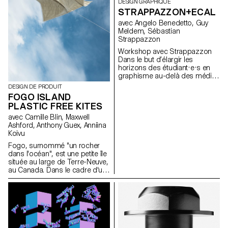
DESIGN GRAPHIQUE
STRAPPAZZON+ECAL
avec Angelo Benedetto, Guy
Meldem, Sébastian
Strappazzon
Workshop avec Strappazzon
Dans le but d’élargir les
horizons des étudiant·e·s en
graphisme au-delà des médias
traditionnellement explorés au
DESIGN DE PRODUIT
cours de leur formation, le
FOGO ISLAND
designer Sébastian
PLASTIC FREE KITES
Stappazzon, le co-fondateur
de la marque AVNIER – l’une
avec Camille Blin, Maxwell
des marques streetwear les
Ashford, Anthony Guex, Anniina
plus en vogue du moment
Koivu
lancée en collaboration avec le
Fogo, surnommé "un rocher
rappeur français OrelSan –
dans l'océan", est une petite île
dirige un atelier d’une semaine
située au large de Terre-Neuve,
au sein de l’ECAL. Des
au Canada. Dans le cadre d'un
propositions imaginées par les
projet semestriel plus vaste en
étudiant·e·s est née une
cours, les étudiants de 2e
collection capsule produite
année du Master Product
en édition limitée. La collection
Design de l'ECAL ont participé
complète sera présentée et
à un atelier court et amusant de
mise en vente lors d’une soirée
quelques jours, utilisant l'une
exclusive le 15 décembre 2023
des ressources les plus