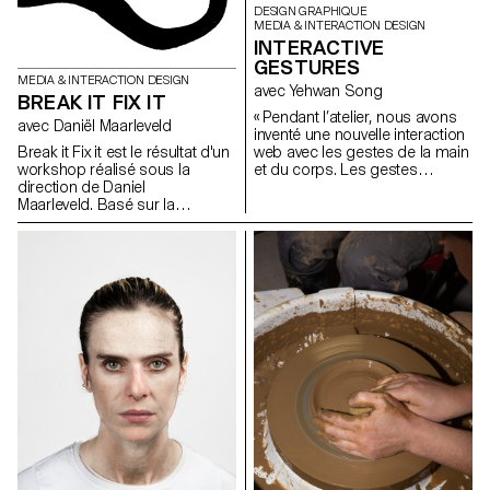
DESIGN GRAPHIQUE
MEDIA & INTERACTION DESIGN
INTERACTIVE
GESTURES
MEDIA & INTERACTION DESIGN
avec Yehwan Song
BREAK IT FIX IT
« Pendant l’atelier, nous avons
avec Daniël Maarleveld
inventé une nouvelle interaction
Break it Fix it est le résultat d'un
web avec les gestes de la main
workshop réalisé sous la
et du corps. Les gestes
direction de Daniel
uniques que l’on retrouve dans
Maarleveld. Basé sur la
nos habitudes quotidiennes ont
musique Technologic - Daft
été combinés avec l’écran
Punk. Chaque groupe s'est
tactile du mobile, le capteur
réapproprié une phrase de la
gyroscopique, la caméra web
musique afin de la valoriser
et les microphones, et ont créé
graphiquement. Le résultat est
une nouvelle narration dans les
à la fois: une série d'affiches, un
sites web à l’écran. Comme
clip vidéo compilant les
nous utilisons des gestes
différents systèmes
spécifiques pour exprimer
typographiques, ainsi qu'une
certains sentiments, nous
série de posters interactifs
devons créer une interaction
basés sur les mêmes règles.
web plus sophistiquée et
diversifiée. Cet atelier a été la
première étape de l’invention et
de l’exploration d’une
interaction diversifiée avec
l’utilisateur et d’une narration