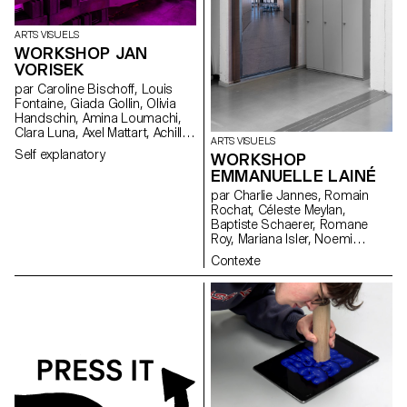
ARTS VISUELS
WORKSHOP JAN
VORISEK
par Caroline Bischoff, Louis
Fontaine, Giada Gollin, Olivia
Handschin, Amina Loumachi,
Clara Luna, Axel Mattart, Achille
ARTS VISUELS
Meier, Charlie Schär, Jamie
Self explanatory
WORKSHOP
Soria, Nayla Younes, Mayalène
EMMANUELLE LAINÉ
de Roquemaurel
par Charlie Jannes, Romain
Rochat, Céleste Meylan,
Baptiste Schaerer, Romane
Roy, Mariana Isler, Noemi
Leneman, Anna Kawahara, Tom
Contexte
Grbic, Julie Wuhrmann