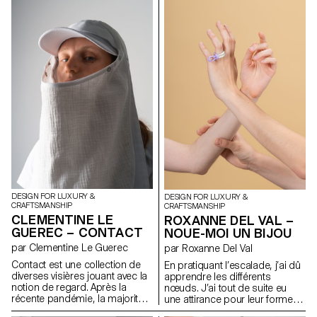
typographique modulaire.
échecs géants dans un parc
Spreyz
avec leur famille et leurs amis.
Et il y a toujours une
atmosphère joyeuse et de
bonnes vibrations autour d’eux.
C’est pourquoi j’ai décidé de
concevoir Play Collection for
Picnic. J’utilise des matériaux
durables comme le liège, le
papier, mais en même temps,
je fais un effort pour garder
l’esthétique de l’objet. L’une des
beautés durables est la
technique de gravure. Non
seulement cela réduit une
encre chimique pour
l’impression, mais cela permet
DESIGN FOR LUXURY &
également aux gens de
DESIGN FOR LUXURY &
CRAFTSMANSHIP
CRAFTSMANSHIP
ressentir le contraste entre la
CLEMENTINE LE
ROXANNE DEL VAL –
lumière et l’ombre à travers
GUEREC – CONTACT
NOUE-MOI UN BIJOU
l’objet.
par Clementine Le Guerec
par Roxanne Del Val
Contact est une collection de
En pratiquant l’escalade, j’ai dû
diverses visières jouant avec la
apprendre les différents
notion de regard. Après la
nœuds. J’ai tout de suite eu
récente pandémie, la majorité
une attirance pour leur forme,
de nos échanges et la lecture
mais aussi leur symbolique : ils