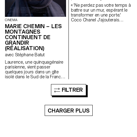
intemporelle, le danger
d’interprétation désir tu
« ‘Ne perdez pas votre temps à
imminent de perdre encore
m’entends maintenant
battre sur un mur, espérant le
plus de souvenirs nous oblige
transition glissante infinie le
transformer en une porte.'
à réfléchir sur notre façon de
dernier watt quitte l’émetteur
Coco Chanel J’ajouterais
les archiver.
CINEMA
désert de sens Une
seulement : 3 2 1 GO. »
phonearchaeology.com
MARIE CHEMIN – LES
désensualisation du langage
MONTAGNES
CONTINUENT DE
GRANDIR
(RÉALISATION)
avec Stéphane Batut
Laurence, une quinquagénaire
parisienne, vient passer
quelques jours dans un gîte
isolé dans le Sud de la France.
Là-bas elle rencontre Antoine,
le jeune propriétaire des lieux.
FILTRER
Ce dernier, un peu rustre et
macho, tente de la séduire
maladroitement. Mais Laurence
est là dans un but précis: lui
CHARGER PLUS
remettre une lettre renfermant
un secret.