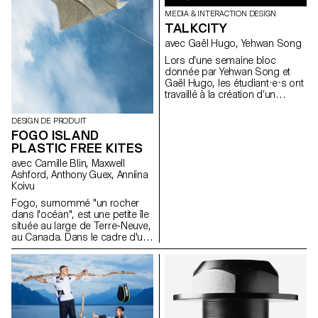
MEDIA & INTERACTION DESIGN
TALKCITY
avec Gaël Hugo, Yehwan Song
Lors d’une semaine bloc
donnée par Yehwan Song et
Gaël Hugo, les étudiant·e·s ont
travaillé à la création d’un
environnement 3D
typographique dans un
DESIGN DE PRODUIT
navigateur web. A partir des
FOGO ISLAND
mots extraits d’un dialogue,
PLASTIC FREE KITES
une séquence est illustrée de
manière synchronisée sur deux
avec Camille Blin, Maxwell
écrans.
Ashford, Anthony Guex, Anniina
Koivu
Fogo, surnommé "un rocher
dans l'océan", est une petite île
située au large de Terre-Neuve,
au Canada. Dans le cadre d'un
projet semestriel plus vaste en
cours, les étudiants de 2e
année du Master Product
Design de l'ECAL ont participé
à un atelier court et amusant de
quelques jours, utilisant l'une
des ressources les plus