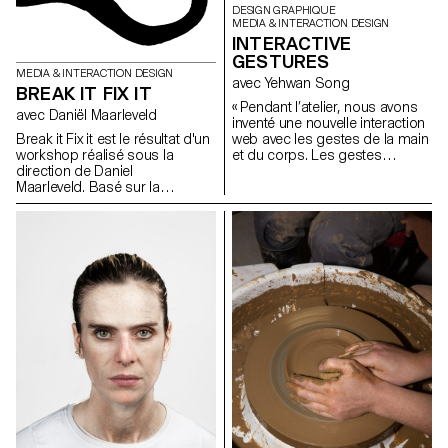
DESIGN GRAPHIQUE
MEDIA & INTERACTION DESIGN
INTERACTIVE
GESTURES
MEDIA & INTERACTION DESIGN
avec Yehwan Song
BREAK IT FIX IT
« Pendant l’atelier, nous avons
avec Daniël Maarleveld
inventé une nouvelle interaction
Break it Fix it est le résultat d'un
web avec les gestes de la main
workshop réalisé sous la
et du corps. Les gestes
direction de Daniel
uniques que l’on retrouve dans
Maarleveld. Basé sur la
nos habitudes quotidiennes ont
musique Technologic - Daft
été combinés avec l’écran
Punk. Chaque groupe s'est
tactile du mobile, le capteur
réapproprié une phrase de la
gyroscopique, la caméra web
musique afin de la valoriser
et les microphones, et ont créé
graphiquement. Le résultat est
une nouvelle narration dans les
à la fois: une série d'affiches, un
sites web à l’écran. Comme
clip vidéo compilant les
nous utilisons des gestes
différents systèmes
spécifiques pour exprimer
typographiques, ainsi qu'une
certains sentiments, nous
série de posters interactifs
devons créer une interaction
basés sur les mêmes règles.
web plus sophistiquée et
diversifiée. Cet atelier a été la
première étape de l’invention et
de l’exploration d’une
interaction diversifiée avec
l’utilisateur et d’une narration