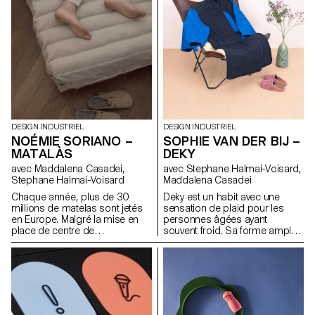
de la matière avec la peau.
le mobilier urbain, comme les
Ainsi, l’air peut circuler et
poteaux ou les lampadaires.
garantir plus de fraîcheur.
Cette série de trois objets peut
être utilisée sur des diamètres
plus ou moins grands. Les
pneus sont glissés comme
une chaussette sur une pièce
en acier inoxydable pour rendre
difficile le vol des vélos.
DESIGN INDUSTRIEL
DESIGN INDUSTRIEL
NOÉMIE SORIANO –
SOPHIE VAN DER BIJ –
MATALÀS
DEKY
avec Maddalena Casadei,
avec Stephane Halmai-Voisard,
Stephane Halmai-Voisard
Maddalena Casadei
Chaque année, plus de 30
Deky est un habit avec une
millions de matelas sont jetés
sensation de plaid pour les
en Europe. Malgré la mise en
personnes âgées ayant
place de centre de
souvent froid. Sa forme ample
démantèlement, seulement la
et enveloppante permet aux
moitié de ces matelas est
ainé·e·s de se retrouver au
recyclée. Ceux dont les
chaud et de s’habiller sans
matériaux n’ont pu être séparés
effort à l’aide de velcro et de
finissent à l’incinération. L’usage
codes couleurs. Il est
excessif de colle et le mélange
également idéal pour les
des différentes matières en
ainé·e·s ne pouvant que