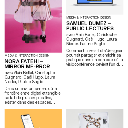
capsule temporelle sous la
forme de tickets,
accompagnant nos souvenirs
d’indices et descriptions
MEDIA & INTERACTION DESIGN
textuelles. www.memogram.ch
SAMUEL DUMEZ –
PUBLIC LECTURES
avec Alain Bellet, Christophe
Guignard, Gaël Hugo, Laura
Nieder, Pauline Saglio
Comment un·e artiste/designer
pourrait partager et enrichir sa
MEDIA & INTERACTION DESIGN
pratique dans un contexte où la
NORA FATEHI –
visioconférence devient l’un des
MIRROR ME-RROR
supports privilégiés de
avec Alain Bellet, Christophe
diffusion de contenu. Sous la
Guignard, Gaël Hugo, Laura
forme de mini-conférence web,
Nieder, Pauline Saglio
Public Lectures consiste à
présenter succinctement le
Dans un environnement où la
travail de personnes actives
frontière entre digital et tangible
dans le domaine de la culture à
se fait de plus en plus fine,
travers un contenu audiovisuel.
exister dans des espaces
Encourageant l’interaction, par
immatériels implique le
le biais de commentaires et
façonnement et l’entretien d’un
d’échanges de contenu, Public
avatar souvent créé à son
Lectures cherche à effacer les
image. Habiter dans ces
frontières habituelles entre
mondes en fusion conduit