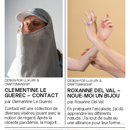
typographique modulaire.
échecs géants dans un parc
Spreyz
avec leur famille et leurs amis.
Et il y a toujours une
atmosphère joyeuse et de
bonnes vibrations autour d’eux.
C’est pourquoi j’ai décidé de
concevoir Play Collection for
Picnic. J’utilise des matériaux
durables comme le liège, le
papier, mais en même temps,
je fais un effort pour garder
l’esthétique de l’objet. L’une des
beautés durables est la
technique de gravure. Non
seulement cela réduit une
encre chimique pour
l’impression, mais cela permet
DESIGN FOR LUXURY &
également aux gens de
DESIGN FOR LUXURY &
CRAFTSMANSHIP
CRAFTSMANSHIP
ressentir le contraste entre la
CLEMENTINE LE
ROXANNE DEL VAL –
lumière et l’ombre à travers
GUEREC – CONTACT
NOUE-MOI UN BIJOU
l’objet.
par Clementine Le Guerec
par Roxanne Del Val
Contact est une collection de
En pratiquant l’escalade, j’ai dû
diverses visières jouant avec la
apprendre les différents
notion de regard. Après la
nœuds. J’ai tout de suite eu
récente pandémie, la majorité
une attirance pour leur forme,
de nos échanges et la lecture
mais aussi leur symbolique : ils