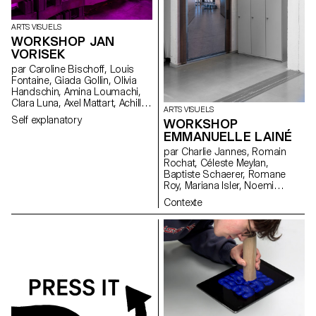
complète sera présentée et
mise en vente lors d’une soirée
exclusive le 15 décembre 2023
ARTS VISUELS
à la Rasude à Lausanne.
WORKSHOP JAN
VORISEK
par Caroline Bischoff, Louis
Fontaine, Giada Gollin, Olivia
Handschin, Amina Loumachi,
Clara Luna, Axel Mattart, Achille
ARTS VISUELS
Meier, Charlie Schär, Jamie
Self explanatory
WORKSHOP
Soria, Nayla Younes, Mayalène
EMMANUELLE LAINÉ
de Roquemaurel
par Charlie Jannes, Romain
Rochat, Céleste Meylan,
Baptiste Schaerer, Romane
Roy, Mariana Isler, Noemi
Leneman, Anna Kawahara, Tom
Contexte
Grbic, Julie Wuhrmann