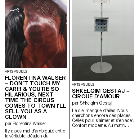
objets, coulent les souvenirs. À
travers cette mise en scène se
brise la recherche d’un soi qui
s’éloigne dès qu’on semble
s’en approcher.
ARTS VISUELS
FLORENTINA WALSER
– DON’T TOUCH MY
ARTS VISUELS
CAR!!! & YOU’RE SO
SHKELQIM QESTAJ –
HILARIOUS, NEXT
CIRQUE D’AMOUR
TIME THE CIRCUS
par Shkelqim Qestaj
COMES TO TOWN I’LL
SELL YOU AS A
Le ciel manque d’ailes. Nous
cherchons encore ces places.
CLOWN
Celles pour s’aimer et s’enlacer.
par Florentina Walser
Confort moderne. Au matin
sans étoiles, tu m’amènes des
Il y a pas mal d’ambiguïté entre
roses, je te renvoie avec des
la véritable idéation du