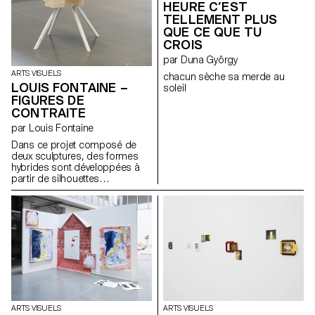
HEURE C’EST
TELLEMENT PLUS
QUE CE QUE TU
CROIS
par Duna György
ARTS VISUELS
chacun sèche sa merde au
LOUIS FONTAINE –
soleil
FIGURES DE
CONTRAITE
par Louis Fontaine
Dans ce projet composé de
deux sculptures, des formes
hybrides sont développées à
partir de silhouettes
empruntées aux robes à panier,
aux armures médiévales, aux
vêtements liturgiques et aux
tenues de pompiers japonais
féodaux. L’ensemble explore la
notion d’apparat et sa relation
évolutive au corps, en abordant
les thèmes de l’identité, du
rituel et de la contrainte. Une
tension dynamique entre
protection et rigidité s’en
ARTS VISUELS
ARTS VISUELS
dégage. Influencées par la