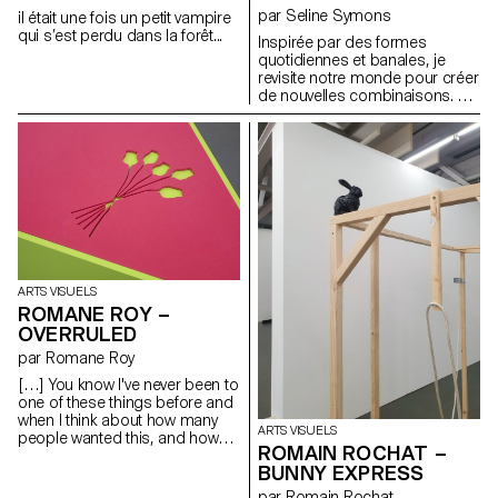
par Seline Symons
il était une fois un petit vampire
qui s’est perdu dans la forêt...
Inspirée par des formes
quotidiennes et banales, je
revisite notre monde pour créer
de nouvelles combinaisons. Un
jeu d'émerveillement enfantin.
Place au jeu, à l'imagination et à
l'interprétation personnelle.
ARTS VISUELS
ROMANE ROY –
OVERRULED
par Romane Roy
[…] You know I've never been to
one of these things before and
when I think about how many
ARTS VISUELS
people wanted this, and how
ROMAIN ROCHAT –
many people cried over it and
BUNNY EXPRESS
stuff, I mean, I think everybody
looks great tonight. Look at
par Romain Rochat