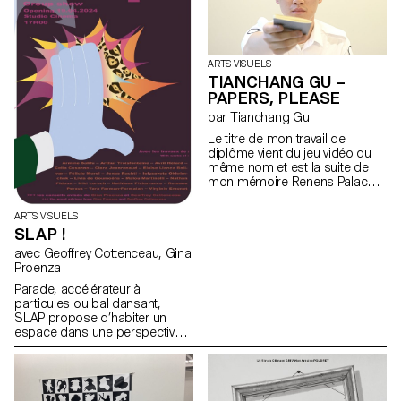
ARTS VISUELS
TIANCHANG GU –
PAPERS, PLEASE
par Tianchang Gu
Le titre de mon travail de
diplôme vient du jeu vidéo du
même nom et est la suite de
mon mémoire Renens Palace,
une autofiction basée sur un
futur monde dystopique. Dans
ARTS VISUELS
cette fiction, le « moi », ancien
SLAP !
immigré en Europe, devient un
contrôleur d’immigrés.
avec Geoffrey Cottenceau, Gina
Comment transformer l’écriture
Proenza
en performance ? L’observé
Parade, accélérateur à
devient l’observateur. L’ancien
particules ou bal dansant,
opprimé intègre le système et
SLAP propose d’habiter un
devient un clou de l’autorité. Les
espace dans une perspective
gestes bureaucratiques
gravitationnelle. Les oeuvres,
deviennent une chorégraphie.
qui se positionnent à la
Les documents officiels
frontière entre deux et trois
deviennent poèmes. Les motifs
dimensions, sont soumises
administratifs, symboles de