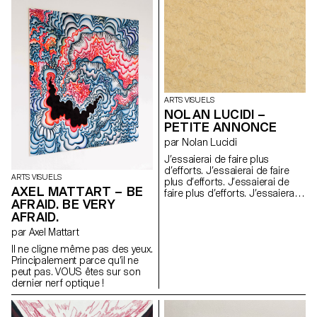
toute une équipe de jeunes
ok Génial.
filles artistes de mon entourage
s’est formée, collaborant
durant plusieurs mois,
essayant de tendre au mieux à
un female gaze.
Chorégraphes : Philomène
Jander et Eva Galmel
Scénographie : Salomé Engel
ARTS VISUELS
Costumes : Adèle Berson et
NOLAN LUCIDI –
Roxane Sauvage.
PETITE ANNONCE
par Nolan Lucidi
J’essaierai de faire plus
d’efforts. J’essaierai de faire
ARTS VISUELS
plus d’efforts. J’essaierai de
AXEL MATTART – BE
faire plus d’efforts. J’essaierai
AFRAID. BE VERY
de faire plus d’efforts.
AFRAID.
J’essaierai de faire plus
d’efforts. J’essaierai de faire
par Axel Mattart
plus d’efforts. J’essaierai de
Il ne cligne même pas des yeux.
faire plus d’efforts. J’essaierai
Principalement parce qu’il ne
de faire plus d’efforts.
peut pas. VOUS êtes sur son
J’essaierai de faire plus
dernier nerf optique !
d’efforts. J’essaierai de faire
plus d’efforts. J’essaierai de
faire plus d’efforts. J’essaierai