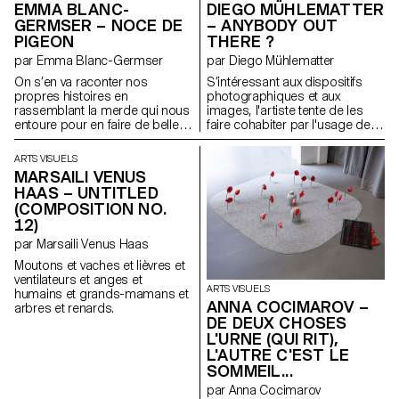
EMMA BLANC-
DIEGO MÜHLEMATTER
richesse tactile d’Olga de
GERMSER – NOCE DE
– ANYBODY OUT
Amaral et les innovations
PIGEON
THERE ?
textiles sculpturales de Jeanne
Vicérial, les sculptures habitent
par Emma Blanc-Germser
par Diego Mühlematter
un espace liminaire où le
On s’en va raconter nos
S’intéressant aux dispositifs
corps, la structure et le récit
propres histoires en
photographiques et aux
convergent.
rassemblant la merde qui nous
images, l'artiste tente de les
entoure pour en faire de belles
faire cohabiter par l'usage de
structures tout en dégradant
dos de chambre
des nuances de bruns, beige,
photographique comme
ARTS VISUELS
noir, ocre, kaki, qu’elle peut
fenêtres. Il explore la zone grise
MARSAILI VENUS
nous offrir. Parce que quand les
qui se trouve à l’intérieur de
HAAS – UNTITLED
larmes ne sortent plus, tout finit
l’appareil et tente de
(COMPOSITION NO.
de sortir par les fesses. Et on a
cartographier cette errance.
12)
plus rien d’autre à faire que de
partir à la quête de l’amour.
par Marsaili Venus Haas
Moutons et vaches et lièvres et
ventilateurs et anges et
ARTS VISUELS
humains et grands-mamans et
ANNA COCIMAROV –
arbres et renards.
DE DEUX CHOSES
L'URNE (QUI RIT),
L'AUTRE C'EST LE
SOMMEIL...
par Anna Cocimarov