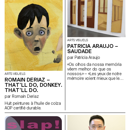
Gilles Harris en 2019. J. G.
Harris met entre autre en
lumière le fait que les
personnes queer se doivent
d'entretenir un état constant
performatif afin de pouvoir
naviguer le monde de manière
"compréhensible". Avec une
activation de textes de Laurène
ARTS VISUELS
Marx, Tom Grbic, Josephine
PATRICIA ARAUJO –
Gilles Harris et Adel Tincelin,
SAUDADE
c'est aussi un effort pour
s'inscrire dans une lignée, une
par Patricia Araujo
Histoire queer critique et
«Os olhos da nossa memória
chaleureuse.
vêem melhor do que os
nossos.» — «Les yeux de notre
ARTS VISUELS
mémoire voient mieux que les
ROMAIN DERIAZ –
nôtres.» José Sobral Almada-
THAT’LL DO, DONKEY.
Negreiros Comment savons-
THAT’LL DO.
nous que nos souvenirs sont
par Romain Deriaz
réels et non pas oniriques?
Huit peintures à l'huile de colza
AOP certifié durable.