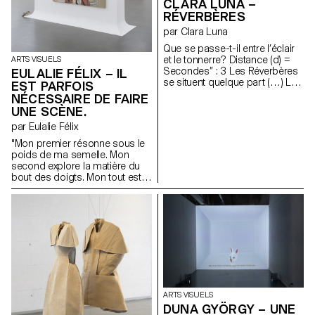
CLARA LUNA –
par la forme de cloche de « The
RÉVERBÈRES
Bell Jar »(S. Plath) et les effets
de dépression par aspiration
par Clara Luna
permettant des avortements «
Que se passe-t-il entre l’éclair
diy ». Elle est composée de
et le tonnerre? Distance (d) =
ARTS VISUELS
céramique mouillée de
Secondes’’ : 3 Les Réverbères
EULALIE FÉLIX – IL
testostérone, aluminium,
se situent quelque part (…) La
préservatifs, digues dentaires,
EST PARFOIS
mesure du temps évasant;
fils, chaire de cerises, cire
NÉCESSAIRE DE FAIRE
l’expérience de l’atmosphère
d’abeille et industrielle, mèche
UNE SCÈNE.
du doute. 1,6 km
de bougie.
par Eulalie Félix
"Mon premier résonne sous le
poids de ma semelle. Mon
second explore la matière du
bout des doigts. Mon tout est
modeste et nourricière,
attendant qu’on la récolte en
silence."
ARTS VISUELS
DUNA GYÖRGY – UNE