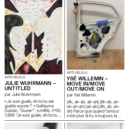
de faire plus d’efforts.
J’essaierai de faire plus
d’efforts. J’essaierai de faire
plus d’efforts. J’essaierai de
faire plus d’efforts.
ARTS VISUELS
YSÉ WILLEMIN –
ARTS VISUELS
JULIE WUHRMANN –
MOVE IN/MOVE
UNTITLED
OUT/MOVE ON
par Julie Wuhrmann
par Ysé Willemin
« Je suis gueïe, eh toi tu aïe
(Ah, ah-ah, ah-ah) (Ah-ah, ah-
guette aussie ? » Guillaume
ah-ah-ah) (ah-ah) (Ah, ah, ah-
Dustan, “Queer”“, e.m@le, n°66,
ah) Parce que quand l’amour
1999 “Je suis gueïe, eh toi tu
n’est plus là Il y a toujours la
aïe guette aussie?” Guillaume
justice Et quand la justice n’est
Dustan, “Queer”, e.m@le, n°66,
plus là Il y a toujours la force Et