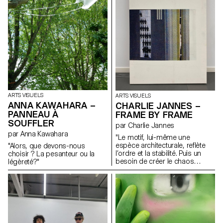
un rôle aussi important sur
l’image que le remplissage
pour renforcer la perte de soi
dans ce tourbillon émotif.
ARTS VISUELS
ARTS VISUELS
ANNA KAWAHARA –
CHARLIE JANNES –
PANNEAU À
FRAME BY FRAME
SOUFFLER
par Charlie Jannes
par Anna Kawahara
"Le motif, lui-même une
espèce architecturale, reflète
"Alors, que devons-nous
l’ordre et la stabilité. Puis un
choisir ? La pesanteur ou la
besoin de créer le chaos
légèreté?"
comme si la vie elle-même
avait lieu. Enfin, le collage
(couche par couche),
l'interprétation de la peinture,
du tissu, de la photographie,
du torchon, du ruban, de la
dentelle et de la colle. Un