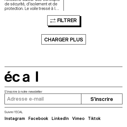
de sécurité, d’isolement et de
protection. Le voile tressé à la
façon d’une armure en cotte de
mailles invite à repenser
FILTRER
l’espace de la chambre,
l’espace de l’intime, dans un
contexte de violence.
CHARGER PLUS
écal
S'inscrire à notre newsletter
S'inscrire
Suivre l'ECAL
Instagram
Facebook
LinkedIn
Vimeo
Tiktok