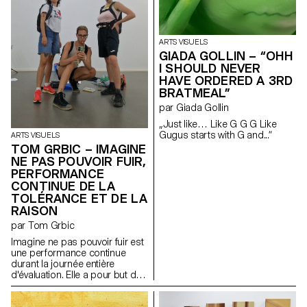
collage : une simultanéité ; un
éblouissement visuel, une
superposition, un message
final pour les sens. (…)"
ARTS VISUELS
GIADA GOLLIN – “OHH
I SHOULD NEVER
HAVE ORDERED A 3RD
BRATMEAL”
par Giada Gollin
„Just like… Like G G G Like
Gugus starts with G and...“
ARTS VISUELS
TOM GRBIC – IMAGINE
NE PAS POUVOIR FUIR,
PERFORMANCE
CONTINUE DE LA
TOLÉRANCE ET DE LA
RAISON
par Tom Grbic
Imagine ne pas pouvoir fuir est
une performance continue
durant la journée entière
d'évaluation. Elle a pour but de
montrer le principe de "travail
trans" théorisé par Josephine