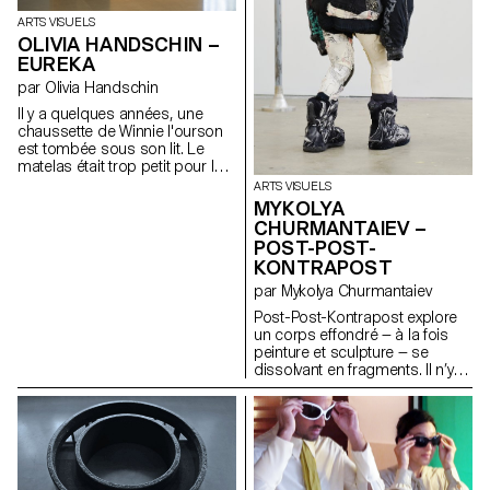
ARTS VISUELS
OLIVIA HANDSCHIN –
EUREKA
par Olivia Handschin
Il y a quelques années, une
chaussette de Winnie l'ourson
est tombée sous son lit. Le
matelas était trop petit pour le
cadre, ce qui faisait que des
ARTS VISUELS
objets tombaient régulièrement
MYKOLYA
entre les panneaux en bois.
CHURMANTAIEV –
Winnie espérait que la petite fille
POST-POST-
regarderait sous le lit, mais les
KONTRAPOST
enfants ont souvent une peur
irrationnelle de ce qui s'y cache,
par Mykolya Churmantaiev
invoquant une peur instinctive
Post-Post-Kontrapost explore
de l'obscurité et de tous ses
un corps effondré — à la fois
monstres. En réalité, ce qui se
peinture et sculpture — se
trouvait en dessous était un
dissolvant en fragments. Il n’y a
endroit particulier, un lieu qui
plus d’action, seulement une
collecte tous ces petits objets
trace. Une figure s’est
oubliés qui glissent entre les
échappée de l’espace qui la
panneaux—une sorte de portail
retenait ; il ne reste qu’une
vers un royaume oublié, enfoui
absence. Des oiseaux
sous la poussière et des boîtes
l’entourent — ni hostiles, ni
de rangement anciennes.