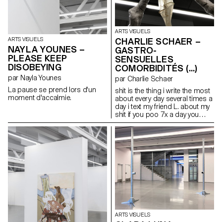
ARTS VISUELS
CHARLIE SCHAER –
ARTS VISUELS
NAYLA YOUNES –
GASTRO-
PLEASE KEEP
SENSUELLES
DISOBEYING
COMORBIDITÉS (...)
par Nayla Younes
par Charlie Schaer
La pause se prend lors d'un
shit is the thing i write the most
moment d'accalmie.
about every day several times a
day i text my friend L. about my
shit if you poo 7x a day you
have to share it love & shit
mariage & inflammation
infection & affection my gastro-
sensual form of life is all that i
have like a lovebug (…) Cette
sculpture est accompagnée
d’un long poème comprenant
des extraits de « Life Without Air
» de Daisy Lafarge, « But Did
You Die ? » de Precious
Okoyomon, « Ariel » de Sylvia
Plath et « Dawn » d’Octavia
ARTS VISUELS
Butler. La pièce a été inspirée