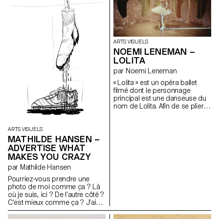
temporaire. Je n’ai pas de
peinture acrylique.
technique particulière, je peins
avec ce que je trouve. Mes
quatre planches ont été
récupérées dans une benne à
ordure et la majorité du matériel
ARTS VISUELS
que j’utilise était destiné à être
NOEMI LENEMAN –
jeté. Pour mon installation, mes
LOLITA
peintures sont accrochées au
par Noemi Leneman
mur, ne révélant que quatre des
huit faces.
« Lolita » est un opéra ballet
filmé dont le personnage
principal est une danseuse du
nom de Lolita. Afin de se plier
aux regards, au désir et aux
projections de son élu, elle va
essayer d’interpréter plusieurs
ARTS VISUELS
rôles. Tantôt ballerine, puis
MATHILDE HANSEN –
bergère et enfin cantatrice.
ADVERTISE WHAT
Cette vidéo détourne et joue
MAKES YOU CRAZY
des codes esthétiques de la
par Mathilde Hansen
représentation traditionnelle de
la scène. Afin de me plier à une
Pourriez-vous prendre une
forme de réalité de ce que
photo de moi comme ça ? Là
vivent les petits rats, j’ai
où je suis, ici ? De l’autre côté ?
commencé, avec Eva Galmel, à
C’est mieux comme ça ? J’ai
apprendre à monter sur
l’air cool ? Plus sérieuse ou
pointes. Autour de ce projet,
plus souriante ? Plus sérieuse,