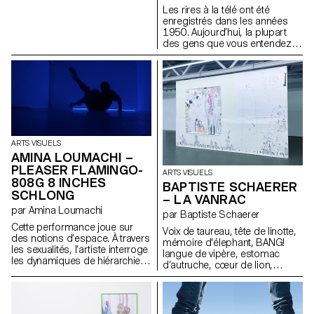
Les rires à la télé ont été
enregistrés dans les années
1950. Aujourd’hui, la plupart
des gens que vous entendez
rire sont morts. » Cette phrase,
tirée du roman Berceuse de
Chuck Palahniuk, ressemble à
une légende urbaine — à moitié
vraie. Elle fait écho à la
sculpture Partial Truth de Bruce
Nauman, une stèle froide et
minimaliste en forme d’écran
ARTS VISUELS
éteint. La télévision, elle aussi,
AMINA LOUMACHI –
fabrique des vérités partielles :
elle découpe, filtre, remonte le
PLEASER FLAMINGO-
ARTS VISUELS
réel. On regarde les infos
808G 8 INCHES
BAPTISTE SCHAERER
comme une sitcom, entre rires
SCHLONG
– LA VANRAC
forcés et tragédies banalisées.
par Amina Loumachi
Cette installation traduit cette
par Baptiste Schaerer
perception fragmentée. Deux
Cette performance joue sur
Voix de taureau, tête de linotte,
urnes : l’une rit, l’autre dort.
des notions d’espace. À travers
mémoire d'élephant, BANG!
Vases de mémoire, elles
les sexualités, l’artiste interroge
langue de vipère, estomac
incarnent l’absurde autant que
les dynamiques de hiérarchie,
d’autruche, cœur de lion,
l’engourdissement. Entre rire et
en tissant un lien avec la
grimaces de singe, fin comme
sommeil, mort et spectacle, la
bioluminescence comme
un merle, POUET! mauvais
frontière s’efface — comme la
stratégie de visibilité et de
comme une chenille, BOUM!
vérité.
militantisme queer. Par des
têtu comme un âne, malin