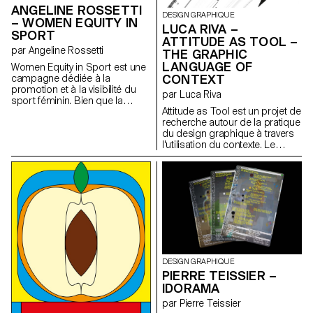
ANGELINE ROSSETTI
DESIGN GRAPHIQUE
– WOMEN EQUITY IN
LUCA RIVA –
SPORT
ATTITUDE AS TOOL –
par Angeline Rossetti
THE GRAPHIC
LANGUAGE OF
Women Equity in Sport est une
CONTEXT
campagne dédiée à la
promotion et à la visibilité du
par Luca Riva
sport féminin. Bien que la
Attitude as Tool est un projet de
participation des femmes dans
recherche autour de la pratique
les fédérations sportives soit
du design graphique à travers
en hausse, la couverture
l'utilisation du contexte. Le
médiatique reste insuffisante.
projet prend la forme d'un livre
Ce projet vise à combler ce
qui propose une méthode de
manque de visibilité en créant
travail invitant les designers à
des journaux spécialisés pour
travailler dans des contextes
chaque discipline. Distribués
non conventionnels, à les
lors d'événements sportifs, ils
intégrer dans leur pratique
fourniront des informations sur
professionnelle et à utiliser ces
les enjeux actuels du sport
contextes pour développer des
féminin, basés sur des faits
outils, des idées et des
concrets et des slogans
processus. Dérivé d'une
inspirants pour sensibiliser et
DESIGN GRAPHIQUE
manière d'observer le monde
encourager une prise de
PIERRE TEISSIER –
liée au concept de "Adhocisme"
conscience. En plus, des
IDORAMA
et encourageant
reportages vidéo offriront une
l'autoproduction, des
perspective dynamique,
par Pierre Teissier
combinaisons improbables de
mettant en lumière l'action sur