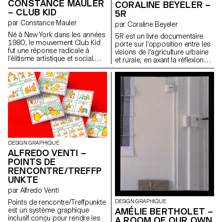
CONSTANCE MAULER
CORALINE BEYELER –
– CLUB KID
5R
par Constance Mauler
par Coraline Beyeler
Né à New York dans les années
5R est un livre documentaire
1980, le mouvement Club Kid
porte sur l’opposition entre les
fut une réponse radicale à
visions de l’agriculture urbaine
l’élitisme artistique et social.
et rurale, en axant la réflexion
Porté par des personnes
sur les développements
queers et marginalisées, il a
apportés par les nouvelles
transformé la fête en un espace
générations. Il aborde les
de liberté, de résistance et
thèmes de la pollution ainsi que
d’auto-création. Cette édition a
des problématiques sociales,
pour volonté de faire dialoguer
sanitaires et économiques.
la première génération des
Club Kids avec la scène
actuelle afin de montrer
comment ce mouvement
DESIGN GRAPHIQUE
continue de défier les normes,
ALFREDO VENTI –
d’inventer de nouveaux codes
POINTS DE
et de revendiquer des identités
libres. Une immersion dans une
RENCONTRE/TREFFP
sous-culture politique et
UNKTE
flamboyante.
par Alfredo Venti
DESIGN GRAPHIQUE
Points de rencontre/Treffpunkte
AMÉLIE BERTHOLET –
est un système graphique
inclusif conçu pour rendre les
A ROOM OF OUR OWN