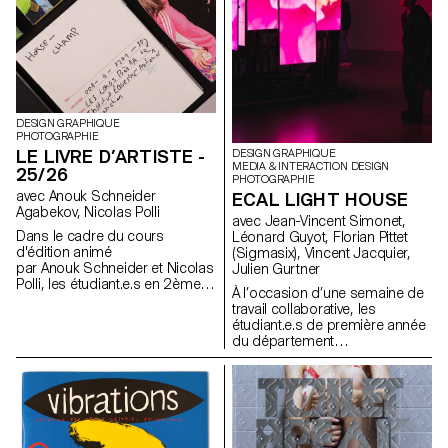
DESIGN GRAPHIQUE
PHOTOGRAPHIE
LE LIVRE D’ARTISTE -
DESIGN GRAPHIQUE
MEDIA & INTERACTION DESIGN
25/26
PHOTOGRAPHIE
avec Anouk Schneider
ECAL LIGHT HOUSE
Agabekov, Nicolas Polli
avec Jean-Vincent Simonet,
Dans le cadre du cours
Léonard Guyot, Florian Pittet
d'édition animé
(Sigmasix), Vincent Jacquier,
par Anouk Schneider et Nicolas
Julien Gurtner
Polli, les étudiant.e.s en 2ème
À l’occasion d’une semaine de
année de Communication
travail collaborative, les
Visuelle ont eu l'opportunité de
étudiant.e.s de première année
concevoir un livre d'artiste au
du département
cours du premier semestre. Ce
Communication Visuelle de
projet de livre se distingue par
l’ECAL se sont vu confiés la
son approche contemporaine
tâche ambitieuse de créer une
visant à créer un objet éditorial
expérience audiovisuelle
qui intègre harmonieusement
complète, en dessinant une
forme et contenu dans le
architecture de lumière et de
contexte actuel du paysage