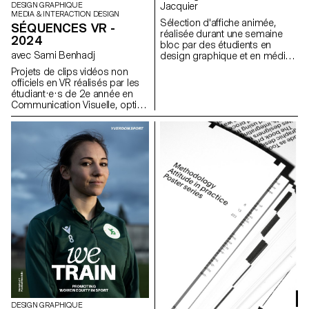
DESIGN GRAPHIQUE
Jacquier
MEDIA & INTERACTION DESIGN
Sélection d'affiche animée,
SÉQUENCES VR -
réalisée durant une semaine
2024
bloc par des étudients en
avec Sami Benhadj
design graphique et en média
& interaction design. Le but de
Projets de clips vidéos non
cette semaine était de
officiels en VR réalisés par les
consevoir les futures affiche
étudiant·e·s de 2e année en
d'annonce des Worskops de
Communication Visuelle, option
l'ECAL à venir.
Design Graphique et Media &
Interaction Design. Réparti·e·s
en groupes, les étudiant·e·s
avaient toute liberté pour
expérimenter et développer une
approche créative, exploratoire
et originale, mêlant narration et
univers visuels. Inspiré·e·s par
des morceaux musicaux
choisis, ils et elles ont imaginé
des mises en scène
immersives où son et image
dialoguent pour donner vie à
des expériences sensorielles
uniques. Ces projets ont été
réalisés dans le cadre du cours
supervisé par Sami Benhadj.
DESIGN GRAPHIQUE