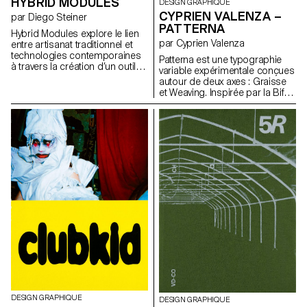
HYBRID MODULES
DESIGN GRAPHIQUE
CYPRIEN VALENZA –
par Diego Steiner
PATTERNA
Hybrid Modules explore le lien
par Cyprien Valenza
entre artisanat traditionnel et
technologies contemporaines
Patterna est une typographie
à travers la création d’un outil
variable expérimentale conçues
typographique modulaire
autour de deux axes : Graisse
imprimé en 3D, utilisé avec une
et Weaving. Inspirée par la Bifur
presse typographique
de Cassandre des années 30
manuelle. Conçu sur une grille,
et de l’ordonnancement des fils
l’alphabet modulaire devient un
sur les métiers Jacquard.
ensemble de matrices
Patterna repose sur une grille
physiques, insérables à la main
rigoureuse qui structure formes
dans la presse. Le processus
et espacements. Son système
lent et répétitif fait partie
de couches modulable permet
intégrante du langage visuel,
de jouer graphiquement avec
rendant visible le temps et le
les variations, rendant chaque
soin du geste. Une série
composition dynamique. De
d’affiches au format A2
nombreuses alternates
promeut un cycle de
renforcent sa richesse formelle.
conférences fictives intitulé
Patterna remet en question les
“ART, CRAFT & TECHNOLOGY –
codes de la mode en
Guests in Switzerland”.
proposant une typographie
modulable, dense, pensée
comme outil graphique autant
que comme système d’écriture.
DESIGN GRAPHIQUE
DESIGN GRAPHIQUE