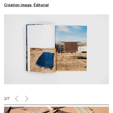
Création image
,
Éditorial
2/7