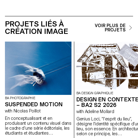
PROJETS LIÉS À
VOIR PLUS DE
CRÉATION IMAGE
PROJETS
BA DESIGN GRAPHIQUE
DESIGN EN CONTEXT
BA PHOTOGRAPHIE
SUSPENDED MOTION
– BA2 S2 2026
with Nicolas Poillot
with Adeline Mollard
En conceptualisant et en
Genius Loci, “l’esprit du lieu”,
produisant un contenu visuel dans
désigne l’identité spécifique d’u
le cadre d’une série éditoriale, les
lieu, son essence. En architectu
étudiants et étudiantes
selon ce principe, les
aborderont de manière pratique,