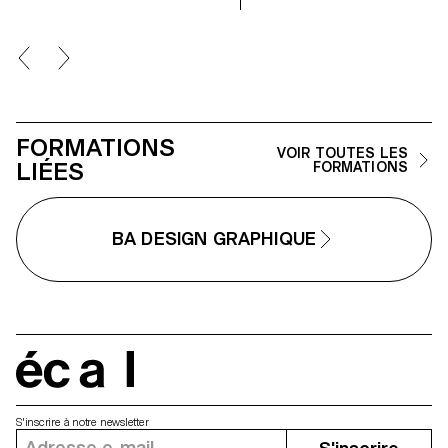
caractéristiques uniques d’un li
créative et professionnelle la
sont prolongées dans une
notion de photographie
réalisation. Les élèves de 2ème
appliquée, en étroite collaboration
année en Design graphique ont
avec le Directeur Artistique Nicolas
travaillé sur une communication
Poillot.
basée sur ce principe et sur la
réalisation architecturale qui s’y
réfère afin d’en faire la promotio
ou de prolonger la
FORMATIONS
communication du lieu.
VOIR TOUTES LES
LIÉES
FORMATIONS
BA DESIGN GRAPHIQUE
écal
S'inscrire à notre newsletter