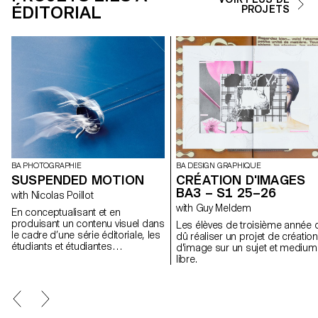
ÉDITORIAL
PROJETS
BA PHOTOGRAPHIE
BA DESIGN GRAPHIQUE
SUSPENDED MOTION
CRÉATION D'IMAGES
BA3 – S1 25–26
with Nicolas Poillot
with Guy Meldem
En conceptualisant et en
produisant un contenu visuel dans
Les élèves de troisième année 
le cadre d’une série éditoriale, les
dû réaliser un projet de création
étudiants et étudiantes
d'image sur un sujet et medium
aborderont de manière pratique,
libre.
créative et professionnelle la
notion de photographie
appliquée, en étroite collaboration
avec le Directeur Artistique Nicolas
Poillot.