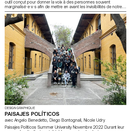
outil conçut pour donner la voix à des personnes souvent
marginalisé·e·x·s afin de mettre en avant les invisibilités de notre
société. Ce numéro offre des clés de compréhension et des
pistes de réflexion en vue d’une société plus équitable. Le désir se
manifeste à travers les images et celles-ci ont toujours une
intention première. Elles sont principalement dominées par le
« male gaze ». En prenant les choses en main cela peut changer. Il
est possible d’inverser les perspectives ainsi que les dynamiques
de pouvoir. Soyez les protagoniste·x·s de vos désirs. Soyez
fier·ère·x·s de vos corps. Soyez les stars de vos propres
fantasmes et de vos vies.
DESIGN GRAPHIQUE
PAISAJES POLÍTICOS
avec Angelo Benedetto, Diego Bontognali, Nicole Udry
Paisajes Políticos Summer University Novembre 2022 Durant leur