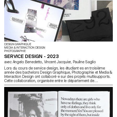
DESIGN GRAPHIQUE
MEDIA & INTERACTION DESIGN
PHOTOGRAPHIE
SERVICE DESIGN - 2023
avec Angelo Benedetto, Vincent Jacquier, Pauline Saglio
Lors du cours de service design, les étudiant·es en troisième
année des bachelors Design Graphique, Photographie et Media &
Interaction Design ont collaboré·e sur des projets multisupports.
Cette collaboration, organisée entre le département de
Communication Visuelle, avait pour thème les SDGs (Sustainable
Development Goals). Le thème "Pour la bonne cause, faites des
SDGs une réalité" visait à promouvoir des causes qui tenaient à
cœur à chaque groupe d'étudiant·es. Tous les projets étaient
composés d'au moins deux supports distincts, dont un support
principal et un secondaire. Les étudiant·es avaient la liberté de
choisir les médias les plus pertinents pour leurs projets, que ce
soit un site web, des publications, des affiches, une séquence