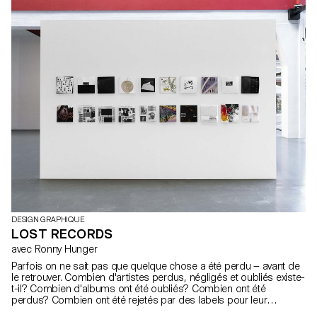
Hamon et Julien Gurtner. Sur les 25 séquences produites, 11 ont
été retenues afin d'être projetées sur la tour.
https://www.lausannelumieres.ch
DESIGN GRAPHIQUE
LOST RECORDS
avec Ronny Hunger
Parfois on ne sait pas que quelque chose a été perdu — avant de
le retrouver. Combien d'artistes perdus, négligés et oubliés existe-
t-il? Combien d'albums ont été oubliés? Combien ont été
perdus? Combien ont été rejetés par des labels pour leur
contenu politique, leur pochette provocatrice ou leur nom