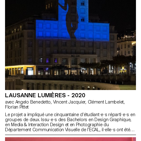
LAUSANNE LUMIÈRES - 2020
avec Angelo Benedetto, Vincent Jacquier, Clément Lambelet,
Florian Pittet
Le projet a impliqué une cinquantaine d’étudiant·e·s réparti·e·s en
groupes de deux. Issu·e·s des Bachelors en Design Graphique,
en Media & Interaction Design et en Photographie du
Département Communication Visuelle de l’ECAL, il·elle·s ont été
encadré·e·s par Angelo Benedetto, Vincent Jacquier, Clément
Lambelet et Florian Pittet assistés de Kylan Luginbühl, Amaury