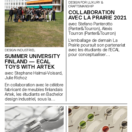
DESIGN FOR LUXURY &
CRAFTSMANSHIP
COLLABORATION
AVEC LA PRAIRIE 2021
avec Stefano Panterotto
(Panter&Tourron), Alexis
Tourron (Panter&Tourron)
L'emballage de demain La
Prairie poursuit son partenariat
avec les étudiants de l'ECAL
DESIGN INDUSTRIEL
pour conceptualiser
SUMMER UNIVERSITY
l'emballage de demain. Grâce à
FINLAND — ECAL
ce partenariat avec la célèbre
TOYS WITH ARTEK
université suisse d'art et de
avec Stephane Halmai-Voisard,
design, La Prairie nourrit la
Julie Richoz
créativité et encourage les
talents émergents qui
En collaboration avec le célèbre
façonnent l'avenir du design
fabricant de meubles finlandais
intelligent.
Artek, les étudiants en Bachelor
design industriel, sous la
direction de la designer Julie
Richoz, présentent une
collection d'objets ludiques
pour enfants fabriqués à partir
de pièces de qualité inférieure,
rejetés ou semi-finis. Fidèles à