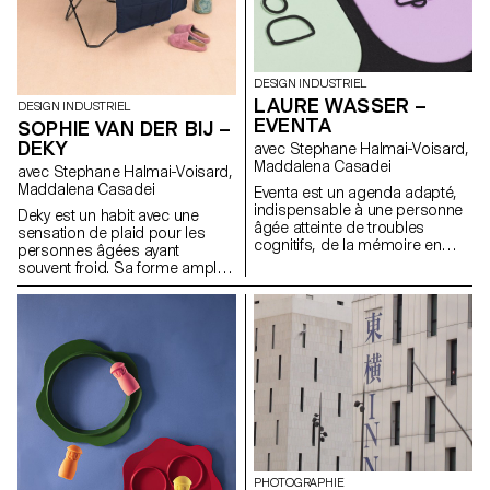
composant. Il s’inscrit ainsi
dans une économie circulaire.
DESIGN INDUSTRIEL
LAURE WASSER –
DESIGN INDUSTRIEL
EVENTA
SOPHIE VAN DER BIJ –
DEKY
avec Stephane Halmai-Voisard,
Maddalena Casadei
avec Stephane Halmai-Voisard,
Maddalena Casadei
Eventa est un agenda adapté,
indispensable à une personne
Deky est un habit avec une
âgée atteinte de troubles
sensation de plaid pour les
cognitifs, de la mémoire en
personnes âgées ayant
particulier. Cet objet lui permet
souvent froid. Sa forme ample
de rester autonome à la
et enveloppante permet aux
maison en toute sérénité. Sur la
ainé·e·s de se retrouver au
tablette de son choix, la
chaud et de s’habiller sans
personne âgée utilise une
effort à l’aide de velcro et de
application digitale qui lui
codes couleurs. Il est
permet de contacter ses
également idéal pour les
proches par SMS ou appels, et
ainé·e·s ne pouvant que
lui offre un agenda avec
faiblement bouger : les aides-
rappels sonores de ses
soignant·e·s peuvent défaire
événements quotidiens. Le
les boutons arrière pour
clavier simplifié et adapté aux
habiller la personne facilement.
troubles de mémoire est
L’arrière plus court que l’avant,
PHOTOGRAPHIE