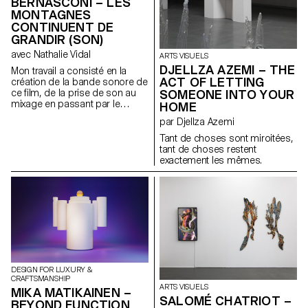
BERNASCONI – LES
les couverts et qui permettent
créer une énigme entre illusion
MONTAGNES
d’améliorer la prise en main par
optique et réalité construite.»
l’enfant. Avec Yum, l’enfant est
CONTINUENT DE
plus autonome et le repas
GRANDIR (SON)
devient plus ludique grâce aux
avec Nathalie Vidal
ARTS VISUELS
couleurs et aux formes. Il
DJELLZA AZEMI – THE
devient un moment de
Mon travail a consisté en la
convivialité avec les manches
ACT OF LETTING
création de la bande sonore de
de couverts qui deviennent des
ce film, de la prise de son au
SOMEONE INTO YOUR
compagnons de repas !
mixage en passant par le
HOME
montage.
par Djellza Azemi
Tant de choses sont miroitées,
tant de choses restent
exactement les mêmes.
DESIGN FOR LUXURY &
CRAFTSMANSHIP
ARTS VISUELS
MIKA MATIKAINEN –
SALOMÉ CHATRIOT –
BEYOND FUNCTION