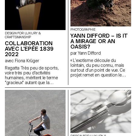
PHOTOGRAPHIE
DESIGN FOR LUXURY &
YANN DIFFORD – IS IT
CRAFTSMANSHIP
A MIRAGE OR AN
COLLABORATION
OASIS?
AVEC L'EPÉE 1839
par Yann Difford
2022
« L’exotisme découle du
avec Fiona Krüger
lointain, du peu connu, mais
Regatta Très peu de sports,
surtout d’un point de vue. Ce
voire très peu d'activités
projet remet en question le
humaines, méritent le terme
désir d’exotisme, de quelle
"gracieux" autant que la
manière il s’exprime et se
pratique de l’aviron. Les
déploie, et se généralement
longues embarcations
dans un contexte
profilées qui coupent l'eau
unidirectionnel occidental;
comme un stiletto et laissent à
c’est-à-dire de l’occident
peine une ondulation comptent
tourné vers le reste du globe.
parmi les formes les plus
Cette remise en question
élégantes de déplacement
permet de saisir qu’il ne s’agit
humain sur terre. Ce sentiment
pas d’un état de fait, mais plus
de grâce cache à la fois
d’un processus d’exotisation.
l'incroyable puissance des
C’est à travers la