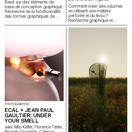
Basé sur des éléments de
Comment créer des volumes
base de conception graphique.
en utilisant une matière
Recherche de la fonctionnalité
perforée et du tissu ?
des formes graphiques de
Recherche graphique et
l’objet à 2 dimensions à l’objet
technique autour de la grille et
à 3 dimensions. Il s’agit d’une
du tressage. Je me suis
collection de vases réalisés
intéressée à la construction
avec différents agencements
d’un volume à partir d’une
de grilles. Que ce soit à poser
découpe graphique. Le motif
au sol ou sur le bureau,
découpé dans le cuir donne un
travaillés comme une sculpture
rythme à la création et est un
d’art. Pour mettre les fleurs
support pour le tressage.
dans le vase, faites en sorte
Celui-ci permet de créer des
que le vase fonctionne comme
formes et des volumes. A la
une peinture en 3 dimensions.
suite de ces recherches, j’ai
choisi de concevoir trois sacs
s’intégrant dans un univers pop
et coloré. Les volumes créés
donnent la forme du sac et
l’emplacement pour les anses.
Le système de fabrication de
PHOTOGRAPHIE
ces accessoires permet de
ECAL × JEAN PAUL
multiples possibilités, nous
GAULTIER: UNDER
pouvons jouer avec les tailles et
intégrer différents matériaux.
YOUR SMELL
L’on pourrait utiliser des chutes
avec Milo Keller, Florence Tétier,
de tissus, des matériaux
Nicolas Coulomb, Calypso