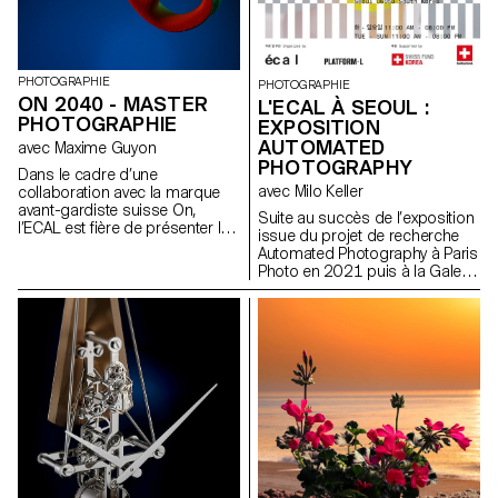
PHOTOGRAPHIE
PHOTOGRAPHIE
ON 2040 - MASTER
L'ECAL À SEOUL :
PHOTOGRAPHIE
EXPOSITION
AUTOMATED
avec Maxime Guyon
PHOTOGRAPHY
Dans le cadre d’une
avec Milo Keller
collaboration avec la marque
avant-gardiste suisse On,
Suite au succès de l’exposition
l’ECAL est fière de présenter le
issue du projet de recherche
travail interdisciplinaire réalisé
Automated Photography à Paris
conjointement par les
Photo en 2021 puis à la Galerie
étudiant·e·s de 2e année des
l’elac en 2022, l’ECAL/Ecole
Masters Design de produit,
cantonale d’art de Lausanne
Photographie et Type Design.
exporte son projet de
recherche à Plateform-L à
Seoul du 17 septembre au 8
octobre 2022, pour une
exposition audiovisuelle
immersive.