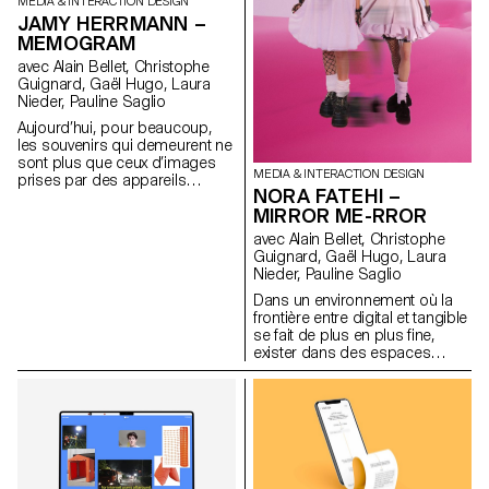
MEDIA & INTERACTION DESIGN
JAMY HERRMANN –
MEMOGRAM
avec Alain Bellet, Christophe
Guignard, Gaël Hugo, Laura
Nieder, Pauline Saglio
Aujourd’hui, pour beaucoup,
les souvenirs qui demeurent ne
sont plus que ceux d’images
MEDIA & INTERACTION DESIGN
prises par des appareils
NORA FATEHI –
numériques. Par ces récents
MIRROR ME-RROR
stockage, nous nous délestons
de ces instants par confiance
avec Alain Bellet, Christophe
en ces sauvegardes
Guignard, Gaël Hugo, Laura
instantanées. MEMOGRAM
Nieder, Pauline Saglio
remet en question cette
Dans un environnement où la
délégation en proposant une
frontière entre digital et tangible
capsule temporelle sous la
se fait de plus en plus fine,
forme de tickets,
exister dans des espaces
accompagnant nos souvenirs
immatériels implique le
d’indices et descriptions
façonnement et l’entretien d’un
textuelles. www.memogram.ch
avatar souvent créé à son
image. Habiter dans ces
mondes en fusion conduit
inévitablement à tisser un lien
plus ou moins fort avec ses