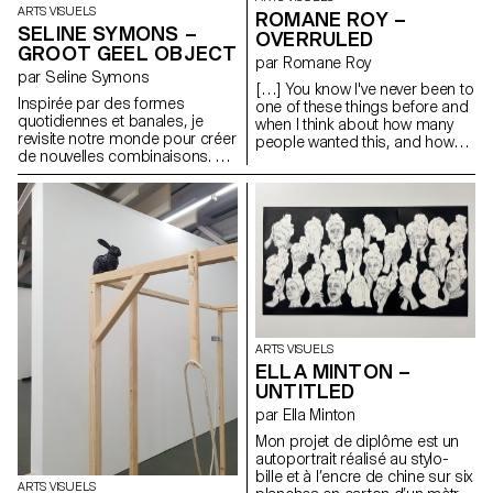
ARTS VISUELS
ROMANE ROY –
SELINE SYMONS –
OVERRULED
GROOT GEEL OBJECT
par Romane Roy
par Seline Symons
[…] You know I've never been to
Inspirée par des formes
one of these things before and
quotidiennes et banales, je
when I think about how many
revisite notre monde pour créer
people wanted this, and how
de nouvelles combinaisons. Un
many people cried over it and
jeu d'émerveillement enfantin.
stuff, I mean, I think everybody
Place au jeu, à l'imagination et à
looks great tonight. Look at
l'interprétation personnelle.
Jessica Lopez, that dress is
amazing and Emma Gerber
that hair do must have taken
hours and you look really pretty.
So why is everybody stressing
over this thing? I mean it's just
plastic, it's really just (she
breaks the crown). A piece for
ARTS VISUELS
Gretchen Wieners, a partial
ELLA MINTON –
Spring Fling Queen. A piece for
Janis Ian and a piece for
UNTITLED
Regina George, she fractured
par Ella Minton
her spine and she still looks like
a rockstar, and some for
Mon projet de diplôme est un
everybody else. (discours de
autoportrait réalisé au stylo-
Cady aux promotions dans
bille et à l’encre de chine sur six
ARTS VISUELS