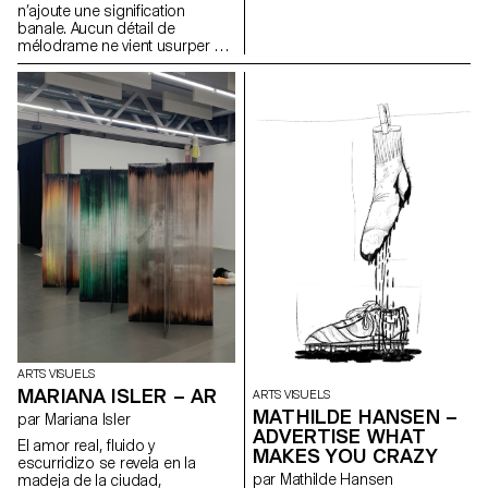
n’ajoute une signification
temporaire. Je n’ai pas de
banale. Aucun détail de
technique particulière, je peins
mélodrame ne vient usurper un
avec ce que je trouve. Mes
rôle facile. Il a suffi au peintre
quatre planches ont été
d’interpréter en son style sobre
récupérées dans une benne à
et magistral l’énergie des
ordure et la majorité du matériel
figures, leur expression, leurs
que j’utilise était destiné à être
attitudes et leurs gestes.
jeté. Pour mon installation, mes
peintures sont accrochées au
mur, ne révélant que quatre des
huit faces.
ARTS VISUELS
MARIANA ISLER – AR
ARTS VISUELS
MATHILDE HANSEN –
par Mariana Isler
ADVERTISE WHAT
El amor real, fluido y
MAKES YOU CRAZY
escurridizo se revela en la
par Mathilde Hansen
madeja de la ciudad,