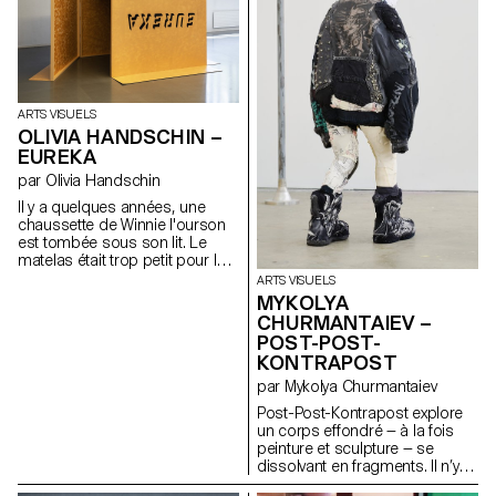
ARTS VISUELS
OLIVIA HANDSCHIN –
EUREKA
par Olivia Handschin
Il y a quelques années, une
chaussette de Winnie l'ourson
est tombée sous son lit. Le
matelas était trop petit pour le
cadre, ce qui faisait que des
ARTS VISUELS
objets tombaient régulièrement
MYKOLYA
entre les panneaux en bois.
CHURMANTAIEV –
Winnie espérait que la petite fille
POST-POST-
regarderait sous le lit, mais les
KONTRAPOST
enfants ont souvent une peur
irrationnelle de ce qui s'y cache,
par Mykolya Churmantaiev
invoquant une peur instinctive
Post-Post-Kontrapost explore
de l'obscurité et de tous ses
un corps effondré — à la fois
monstres. En réalité, ce qui se
peinture et sculpture — se
trouvait en dessous était un
dissolvant en fragments. Il n’y a
endroit particulier, un lieu qui
plus d’action, seulement une
collecte tous ces petits objets