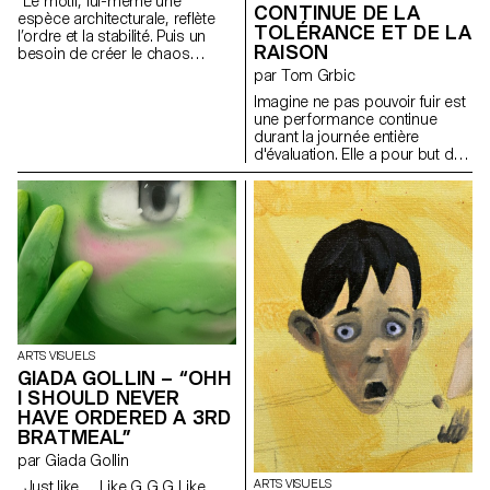
"Le motif, lui-même une
CONTINUE DE LA
espèce architecturale, reflète
TOLÉRANCE ET DE LA
l’ordre et la stabilité. Puis un
RAISON
besoin de créer le chaos
comme si la vie elle-même
par Tom Grbic
avait lieu. Enfin, le collage
Imagine ne pas pouvoir fuir est
(couche par couche),
une performance continue
l'interprétation de la peinture,
durant la journée entière
du tissu, de la photographie,
d'évaluation. Elle a pour but de
du torchon, du ruban, de la
montrer le principe de "travail
dentelle et de la colle. Un
trans" théorisé par Josephine
collage : une simultanéité ; un
Gilles Harris en 2019. J. G.
éblouissement visuel, une
Harris met entre autre en
superposition, un message
lumière le fait que les
final pour les sens. (…)"
personnes queer se doivent
d'entretenir un état constant
performatif afin de pouvoir
naviguer le monde de manière
"compréhensible". Avec une
activation de textes de Laurène
ARTS VISUELS
Marx, Tom Grbic, Josephine
GIADA GOLLIN – “OHH
Gilles Harris et Adel Tincelin,
I SHOULD NEVER
c'est aussi un effort pour
HAVE ORDERED A 3RD
s'inscrire dans une lignée, une
Histoire queer critique et
BRATMEAL”
chaleureuse.
par Giada Gollin
ARTS VISUELS
„Just like… Like G G G Like