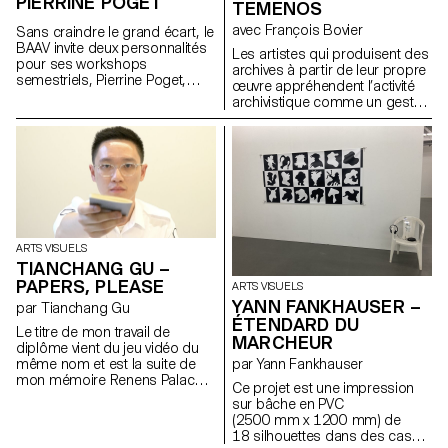
PIERRINE POGET
TEMENOS
par leurs conversations, tandis
avec François Bovier
que d’autres s’y prêtent
Sans craindre le grand écart, le
facilement. Vous n’hésiterez
BAAV invite deux personnalités
Les artistes qui produisent des
donc pas à intercepter
pour ses workshops
archives à partir de leur propre
quelques unes des phrases
semestriels, Pierrine Poget,
œuvre appréhendent l’activité
que s’échangent les pièces,
auteure et poète, et Marie-
archivistique comme un geste
tout en ayant la possibilité de :
Caroline Hominal, danseuse et
créatif : ici, l’archive devient
répliquer/négocier/argumenter
performeuse, toutes deux de
littéralement une œuvre.
avec l’espace-temps-social
Genève. La première, décrite
Parallèlement à la « pulsions
que SLAP, en vrai meeting point
par un étudiant comme une «
d’archives » qui traverse l’art
statique, propose le temps
ostéopathe du cerveau »
contemporain depuis les
d’une soirée.
convie un groupe
années 1960, ce projet de
d’étudiant.e.x.s à faire famille
recherche interroge l’« agentivité
avec les voix dans sa tête,
performative » des archives
quand la seconde convie les
lorsqu’elles se constituent à
ARTS VISUELS
corps dans l’espace de la fête
partir d’« actes d’image ». Le
TIANCHANG GU –
pour une performance dans le
corpus sélectionné repose sur
PAPERS, PLEASE
ARTS VISUELS
studio cinéma de l’ECAL.
un cas extrêmement singulier,
YANN FANKHAUSER –
par Tianchang Gu
le travail cinématographique de
ÉTENDARD DU
Gregory J. Markopoulos
Le titre de mon travail de
MARCHEUR
(1928-1992) et les archives du
diplôme vient du jeu vidéo du
Temenos.
par Yann Fankhauser
même nom et est la suite de
mon mémoire Renens Palace,
Ce projet est une impression
une autofiction basée sur un
sur bâche en PVC
futur monde dystopique. Dans
(2500 mm x 1200 mm) de
cette fiction, le « moi », ancien
18 silhouettes dans des cases
immigré en Europe, devient un