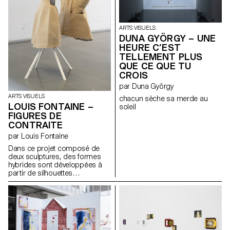
ARTS VISUELS
DUNA GYÖRGY – UNE
HEURE C’EST
TELLEMENT PLUS
QUE CE QUE TU
CROIS
par Duna György
ARTS VISUELS
chacun sèche sa merde au
LOUIS FONTAINE –
soleil
FIGURES DE
CONTRAITE
par Louis Fontaine
Dans ce projet composé de
deux sculptures, des formes
hybrides sont développées à
partir de silhouettes
empruntées aux robes à panier,
aux armures médiévales, aux
vêtements liturgiques et aux
tenues de pompiers japonais
féodaux. L’ensemble explore la
notion d’apparat et sa relation