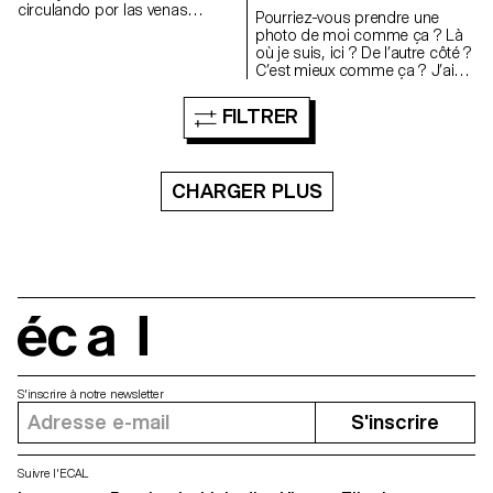
circulando por las venas
Pourriez-vous prendre une
invisibles de los seres.
photo de moi comme ça ? Là
Installation, panneaux
où je suis, ici ? De l’autre côté ?
alvéolaires en polycarbonate,
C’est mieux comme ça ? J’ai
peinture acrylique.
l’air cool ? Plus sérieuse ou
plus souriante ? Plus sérieuse,
FILTRER
ok Génial.
CHARGER PLUS
écal
S'inscrire à notre newsletter
S'inscrire
Suivre l'ECAL