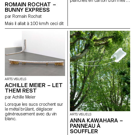
MEAN GIRLS)
planches en carton d’un mètre
ROMAIN ROCHAT –
sur huitante centimètres pour
BUNNY EXPRESS
composer un dessin de trois
mètres sur un mètre soixante.
par Romain Rochat
Ce projet a pour but de
Mais il allait à 100 km/h ceci dit
représenter l’incertitude,
l’angoisse et les conflits
internes. Laissant le vide jouer
un rôle aussi important sur
l’image que le remplissage
pour renforcer la perte de soi
dans ce tourbillon émotif.
ARTS VISUELS
ACHILLE MEIER – LET
THEM REST
par Achille Meier
Lorsque les sucs crochent sur
le métal brûlant, déglacer
généreusement avec du vin
ARTS VISUELS
blanc.
ANNA KAWAHARA –
PANNEAU À
SOUFFLER