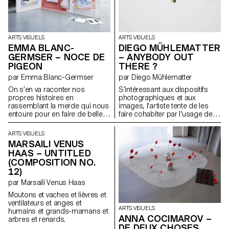
évolutive au corps, en abordant
les thèmes de l’identité, du
rituel et de la contrainte. Une
tension dynamique entre
protection et rigidité s’en
ARTS VISUELS
ARTS VISUELS
dégage. Influencées par la
EMMA BLANC-
DIEGO MÜHLEMATTER
richesse tactile d’Olga de
GERMSER – NOCE DE
– ANYBODY OUT
Amaral et les innovations
PIGEON
THERE ?
textiles sculpturales de Jeanne
Vicérial, les sculptures habitent
par Emma Blanc-Germser
par Diego Mühlematter
un espace liminaire où le
On s’en va raconter nos
S’intéressant aux dispositifs
corps, la structure et le récit
propres histoires en
photographiques et aux
convergent.
rassemblant la merde qui nous
images, l'artiste tente de les
entoure pour en faire de belles
faire cohabiter par l'usage de
structures tout en dégradant
dos de chambre
des nuances de bruns, beige,
photographique comme
ARTS VISUELS
noir, ocre, kaki, qu’elle peut
fenêtres. Il explore la zone grise
MARSAILI VENUS
nous offrir. Parce que quand les
qui se trouve à l’intérieur de
HAAS – UNTITLED
larmes ne sortent plus, tout finit
l’appareil et tente de
(COMPOSITION NO.
de sortir par les fesses. Et on a
cartographier cette errance.
12)
plus rien d’autre à faire que de
partir à la quête de l’amour.
par Marsaili Venus Haas
Moutons et vaches et lièvres et
ventilateurs et anges et
ARTS VISUELS
humains et grands-mamans et
ANNA COCIMAROV –
arbres et renards.
DE DEUX CHOSES