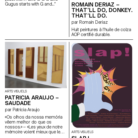
ROMAIN DERIAZ –
Gugus starts with G and...“
THAT’LL DO, DONKEY.
THAT’LL DO.
par Romain Deriaz
Huit peintures à l'huile de colza
AOP certifié durable.
ARTS VISUELS
PATRICIA ARAUJO –
SAUDADE
par Patricia Araujo
«Os olhos da nossa memória
vêem melhor do que os
nossos.» — «Les yeux de notre
mémoire voient mieux que les
ARTS VISUELS
nôtres.» José Sobral Almada-