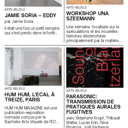
ARTS VISUELS
ARTS VISUELS
WORKSHOP UNA
JAMIE SORIA – EDDY
SZEEMANN
par Jamie Soria
Une semaine focalisée sur la
il était une fois un petit vampire
spéculations et les nouvelles
qui s’est perdu dans la forêt...
histoires déclenchées
principalement par la matière
avec l'artiste Una Szeemann.
Les étudiant.exs ont orienté
leurs réflexions sur le pouvoir
des objets, du point de vue de
l'art, du fétichisme, de l'object
oriented ontology, de la
psychanalyse et de la magie…
ARTS VISUELS
ARTS VISUELS
HUM HUM, L'ECAL À
PARASONIC:
TREIZE, PARIS
TRANSMISSION DE
PRATIQUES AURALES
HUM HUM MAGAZINE est une
FUGITIVES
publication-exposition
nomade conçue par le
avec Stéphane Kropf, Thibault
Bachelor Arts Visuels de l’ECAL
Walter, Lucas Erin, Gina
dont le premier numéro investit
Proenza, Joël Vacheron