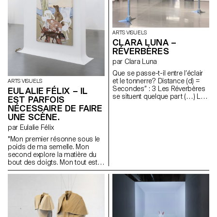
» de Daisy Lafarge, « But Did
You Die ? » de Precious
Okoyomon, « Ariel » de Sylvia
Plath et « Dawn » d’Octavia
ARTS VISUELS
Butler. La pièce a été inspirée
CLARA LUNA –
par la forme de cloche de « The
RÉVERBÈRES
Bell Jar »(S. Plath) et les effets
de dépression par aspiration
par Clara Luna
permettant des avortements «
Que se passe-t-il entre l’éclair
diy ». Elle est composée de
et le tonnerre? Distance (d) =
ARTS VISUELS
céramique mouillée de
Secondes’’ : 3 Les Réverbères
EULALIE FÉLIX – IL
testostérone, aluminium,
se situent quelque part (…) La
préservatifs, digues dentaires,
EST PARFOIS
mesure du temps évasant;
fils, chaire de cerises, cire
NÉCESSAIRE DE FAIRE
l’expérience de l’atmosphère
d’abeille et industrielle, mèche
UNE SCÈNE.
du doute. 1,6 km
de bougie.
par Eulalie Félix
"Mon premier résonne sous le
poids de ma semelle. Mon
second explore la matière du
bout des doigts. Mon tout est
modeste et nourricière,
attendant qu’on la récolte en
silence."