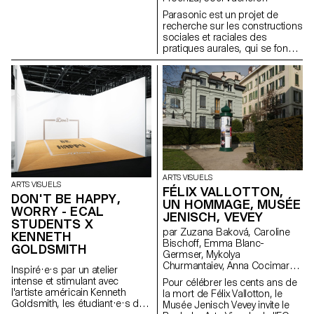
la galerie parisienne Treize.
Parasonic est un projet de
Organisée autour d'une série
recherche sur les constructions
d'invitations, chaque édition est
sociales et raciales des
pensée par les étudiant·e·s du
pratiques aurales, qui se fonde
Bachelor Arts Visuels comme
sur la critique d’un régime de
une exposition facilement
pensée et d’écoute du son sur-
diffusable et activable à l’infini. À
représenté dans les arts, et qui
l’occasion du lancement de
vise la création d’espaces pour
son premier numéro, HUM
la transmission de pratiques
HUM MAGAZINE investit Treize à
aurales fugitives.
Paris pour y déployer son
sommaire à l’échelle du lieu. Un
projet initié par Philippe
Decrauzat, Gallien Déjean et
Stéphane Kropf.
ARTS VISUELS
ARTS VISUELS
FÉLIX VALLOTTON,
DON'T BE HAPPY,
UN HOMMAGE, MUSÉE
WORRY - ECAL
JENISCH, VEVEY
STUDENTS X
par Zuzana Baková, Caroline
KENNETH
Bischoff, Emma Blanc-
GOLDSMITH
Germser, Mykolya
Churmantaiev, Anna Cocimarov,
Inspiré·e·s par un atelier
Oana Cuozzo, Mayalène de
intense et stimulant avec
Pour célébrer les cents ans de
Roquemaurel, Eulalie Félix,
l'artiste américain Kenneth
la mort de Félix Vallotton, le
Louis Fontaine, Duna György,
Goldsmith, les étudiant·e·s du
Musée Jenisch Vevey invite le
Marsaili Venus Haas, Olivia