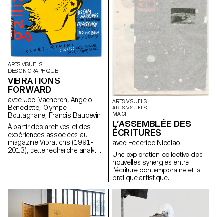
ARTS VISUELS
DESIGN GRAPHIQUE
VIBRATIONS
FORWARD
avec Joël Vacheron, Angelo
ARTS VISUELS
Benedetto, Olympe
ARTS VISUELS
MA CI
Boutaghane, Francis Baudevin
L’ASSEMBLÉE DES
À partir des archives et des
ÉCRITURES
expériences associées au
magazine Vibrations (1991-
avec Federico Nicolao
2013), cette recherche analyse
Une exploration collective des
comment les contenus textuels,
nouvelles synergies entre
graphiques et
l’écriture contemporaine et la
photographiques du magazine
pratique artistique.
permettent de penser les défis
pour communiquer à propos
des musiques populaires
aujourd’hui.