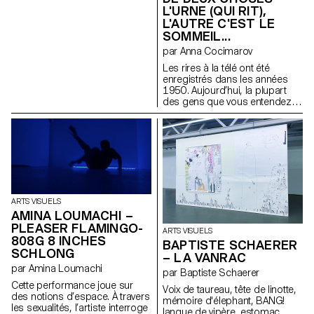
L'URNE (QUI RIT),
L'AUTRE C'EST LE
SOMMEIL...
par Anna Cocimarov
Les rires à la télé ont été
enregistrés dans les années
1950. Aujourd’hui, la plupart
des gens que vous entendez
rire sont morts. » Cette phrase,
tirée du roman Berceuse de
Chuck Palahniuk, ressemble à
une légende urbaine — à moitié
vraie. Elle fait écho à la
sculpture Partial Truth de Bruce
Nauman, une stèle froide et
minimaliste en forme d’écran
ARTS VISUELS
éteint. La télévision, elle aussi,
AMINA LOUMACHI –
fabrique des vérités partielles :
elle découpe, filtre, remonte le
PLEASER FLAMINGO-
ARTS VISUELS
réel. On regarde les infos
808G 8 INCHES
BAPTISTE SCHAERER
comme une sitcom, entre rires
SCHLONG
– LA VANRAC
forcés et tragédies banalisées.
par Amina Loumachi
Cette installation traduit cette
par Baptiste Schaerer
perception fragmentée. Deux
Cette performance joue sur
Voix de taureau, tête de linotte,
urnes : l’une rit, l’autre dort.
des notions d’espace. À travers
mémoire d'élephant, BANG!
Vases de mémoire, elles
les sexualités, l’artiste interroge
langue de vipère, estomac