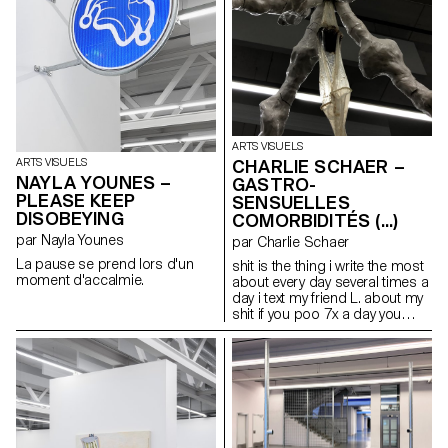
patient qui se fait opérer.
ARTS VISUELS
CHARLIE SCHAER –
ARTS VISUELS
NAYLA YOUNES –
GASTRO-
PLEASE KEEP
SENSUELLES
DISOBEYING
COMORBIDITÉS (...)
par Nayla Younes
par Charlie Schaer
La pause se prend lors d'un
shit is the thing i write the most
moment d'accalmie.
about every day several times a
day i text my friend L. about my
shit if you poo 7x a day you
have to share it love & shit
mariage & inflammation
infection & affection my gastro-
sensual form of life is all that i
have like a lovebug (…) Cette
sculpture est accompagnée
d’un long poème comprenant
des extraits de « Life Without Air