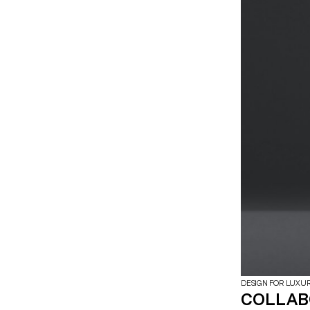
responsable et 
matériaux nature
objets.
DESIGN FOR LUXU
COLLABO