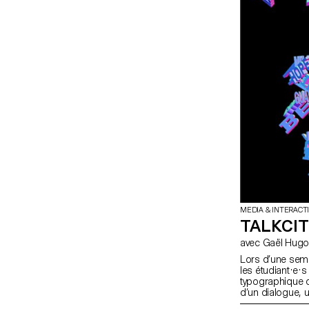
MEDIA & INTERACT
TALKCI
Lors d’une sem
les étudiant·e·s
typographique d
d’un dialogue, 
sur deux écrans