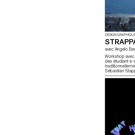
DESIGN GRAPHIQU
STRAPP
Workshop avec S
des étudiant·e
traditionnelleme
Sébastian Stap
l’une des marq
lancée en collab
un atelier d’un
imaginées par l
produite en édit
et mise en vent
à la Rasude à 