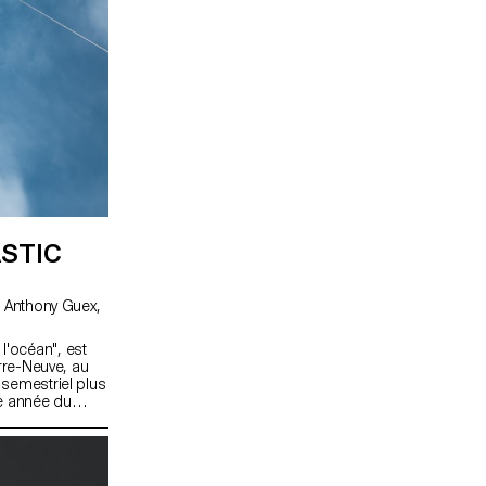
STIC
'océan", est
erre-Neuve, au
 semestriel plus
2e année du
nt participé à
lques jours,
 plus abondantes
aboration avec la