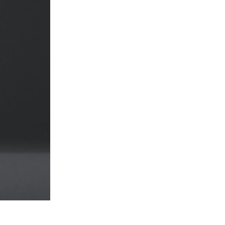
isation
venues pour
e, les étudiants
ans plastique.
nir complètement
enir et, à
stes augmente,
al sont de plus
ants développés
estinés à la
rkshop. Créés à
on biologique
anvre, les
motifs, en se
s de l'île.