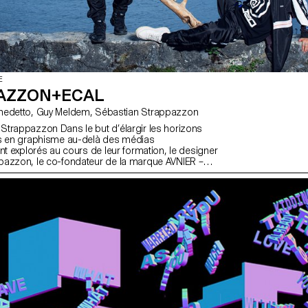
E
AZZON+ECAL
avec Angelo Benedetto, Guy Meldem, Sébastian Strappazzon
trappazzon Dans le but d’élargir les horizons
·s en graphisme au-delà des médias
nt explorés au cours de leur formation, le designer
pazzon, le co-fondateur de la marque AVNIER –
ues streetwear les plus en vogue du moment
oration avec le rappeur français OrelSan – dirige
e semaine au sein de l’ECAL. Des propositions
es étudiant·e·s est née une collection capsule
ion limitée. La collection complète sera présentée
e lors d’une soirée exclusive le 15 décembre 2023
Lausanne.