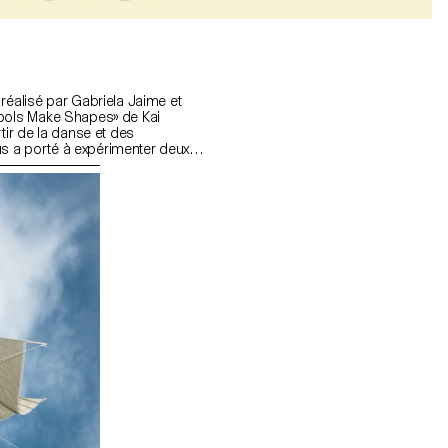
réalisé par Gabriela Jaime et
Tools Make Shapes» de Kai
tir de la danse et des
s a porté à expérimenter deux
mier temps, le principe des
 du compas. Cette seconde piste
 car elle nous offrait une
des mouvements de pivot, de
ture typographique libre. Il était
 comment deux mouvements se
 nous avons donc décider de
cé ouvert.»