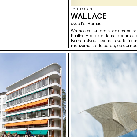
TYPE DESIGN
WALLACE
avec Kai Bernau
Wallace est un projet de semestre 
Pauline Heppeler dans le cours «
Bernau. «Nous avons travaillé à par
mouvements du corps, ce qui nou
types de mécanismes. Dans un pre
ciseaux, et dans un second celui
a été développée plus précisément,
typologie qui permet de traduire 
rotation, de glissade, and une struc
important pour nous de montrer
coordonnent pour ne faire qu’un;
garder, dans la fonte finale, un tra