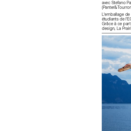
avec Stefano Panterotto (Panter&Tourron), Alexis Tourron
(Panter&Tourron
L'emballage de 
étudiants de l'
Grâce à ce parte
design, La Prairi
émergents qui fa