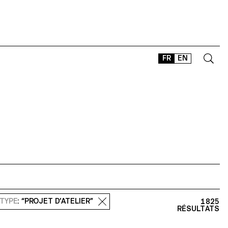
FR
EN
CONTACT
SHOP
TYPEFACES
OFFLINE-ONLINE
Instagram
Facebook
LinkedIn
Vimeo
Tikt
TYPE
: “PROJET D’ATELIER”
1825
RÉSULTATS