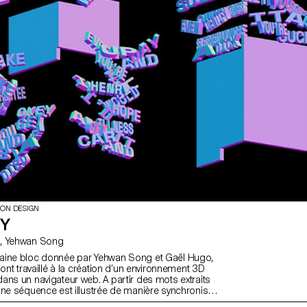
ION DESIGN
TY
avec Gaël Hugo, Yehwan Song
aine bloc donnée par Yehwan Song et Gaël Hugo,
 ont travaillé à la création d’un environnement 3D
ans un navigateur web. A partir des mots extraits
une séquence est illustrée de manière synchronisée
.