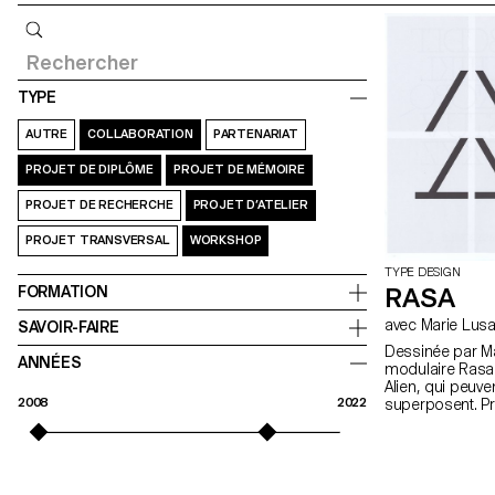
Requête
TYPE
AUTRE
COLLABORATION
PARTENARIAT
PROJET DE DIPLÔME
PROJET DE MÉMOIRE
PROJET DE RECHERCHE
PROJET D’ATELIER
PROJET TRANSVERSAL
WORKSHOP
TYPE DESIGN
RASA
FORMATION
avec Marie Lus
SAVOIR-FAIRE
Dessinée par Ma
ANNÉES
modulaire Rasa
Alien, qui peuv
2008
2022
superposent. Pr
Lusa.