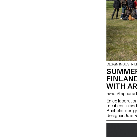
DESIGN INDUSTRIE
SUMMER
FINLAN
WITH A
En collaboration
meubles finlanda
Bachelor design 
designer Julie 
d'objets ludique
de pièces de qua
finis. Fidèles à 
les produits fav