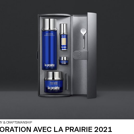
ShoreFast Foundation - une organ
cherchent à mettre en valeur les
travaillant dans de nombreuses a
ls qui ont servi à produire ces
créer une économie durable sur l'îl
ont développé des cerfs-volants s
Fogo Island a l'intention de deve
sans plastique dans les années à v
mesure que leur nombre de touri
les souvenirs de cet endroit spéci
en plus demandés. Les cerfs-vol
sont donc à fabriquer sur l'île et d
boutique cadeaux Fogo Island Wo
partir de bois de bouleau, de cot
Ripstop et de ficelle en fibre de ch
étudiants ont créé une gamme de 
référant aux caractéristiques unique
RY & CRAFTSMANSHIP
RATION AVEC LA PRAIRIE 2021