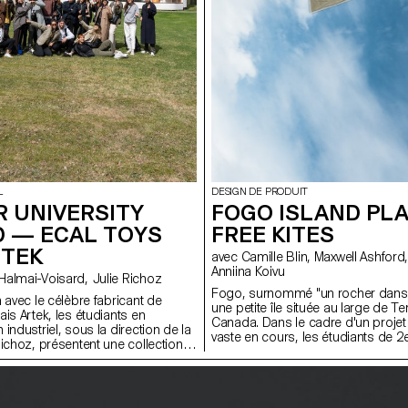
L
DESIGN DE PRODUIT
 UNIVERSITY
FOGO ISLAND PLA
D — ECAL TOYS
FREE KITES
RTEK
avec Camille Blin, Maxwell Ashford, Anthony Guex,
Anniina Koivu
avec Stephane Halmai-Voisard, Julie Richoz
Fogo, surnommé "un rocher dans l
 avec le célèbre fabricant de
une petite île située au large de T
is Artek, les étudiants en
Canada. Dans le cadre d'un projet
industriel, sous la direction de la
vaste en cours, les étudiants de 
Richoz, présentent une collection
Master Product Design de l'ECAL o
s pour enfants fabriqués à partir
un atelier court et amusant de que
lité inférieure, rejetés ou semi-
utilisant l'une des ressources les
l'esprit d'Artek et de ses fondateurs,
de l'île : le vent. Travaillant en coll
orisent une fabrication