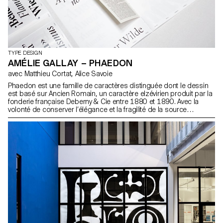
TYPE DESIGN
AMÉLIE GALLAY – PHAEDON
avec Matthieu Cortat, Alice Savoie
Phaedon est une famille de caractères distinguée dont le dessin
est basé sur Ancien Romain, un caractère elzévirien produit par la
fonderie française Deberny & Cie entre 1880 et 1890. Avec la
volonté de conserver l’élégance et la fragilité de la source
originale, les graisses les plus légères de Phaedon sont des
interprétations fidèles d’Ancien Romain, tandis que les gras sont
des projections personnelles. Un style de texte complète la famille.
Avec ses quatre graisses de titrages, ses italiques et son style de
texte, Phaedon aspire à un usage contemporain grâce à ses
attributs délicats : un contraste élevé, une chasse légèrement
condensée et des détails harmonieux.