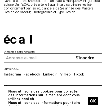
Dans le cadre d’une collaboration avec la marque avant-gardiste
suisse On, l’ECAL présente le travail interdisciplinaire réalisé
conjointement par les étudiant·e·s de 2e année des Masters
Design de produit, Photographie et Type Design.
écal
S'inscrire à notre newsletter
S'inscrire
Suivre l'ECAL
Instagram
Facebook
LinkedIn
Vimeo
Tiktok
Adresse
5, avenue du Temple, CH-1020 Renens
Nous utilisons des cookies pour collecter
des informations sur la manière dont vous
utilisez ecal.ch.
Nous utilisons ces informations pour faire
Tous droits réservés @2026