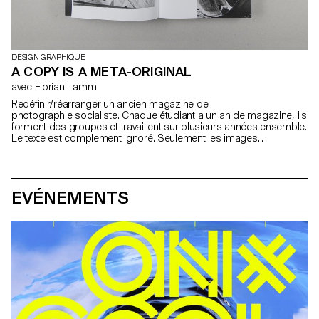
DESIGN GRAPHIQUE
A COPY IS A META-ORIGINAL
avec Florian Lamm
Redéfinir/réarranger un ancien magazine de
photographie socialiste. Chaque étudiant a un an de magazine, ils
forment des groupes et travaillent sur plusieurs années ensemble.
Le texte est complement ignoré. Seulement les images
réapparaissent. Elles sont utilisées d'une manière complètement
différente qu'avant: ce qui veut dire qu'elles doivent être
réarrangées, coupées, collées: faire quelque chose de nouveau,
qui sort du matériel donné. A la fin du workshop chaque étudiant a
EVÉNEMENTS
un magazine agrafé de 40 pages. Ils sont ensuite tous reliés en
un livre.