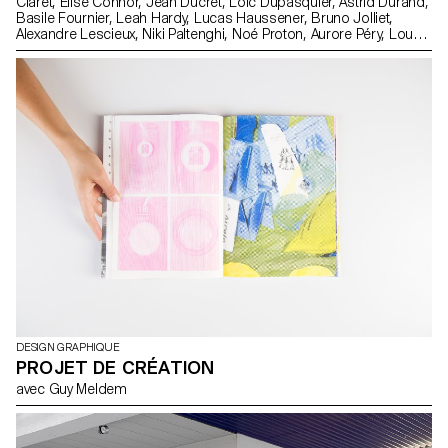
Claret, Elise Connor, Jean Ducret, Loïc Dupasquier, Astrid Durand,
Basile Fournier, Leah Hardy, Lucas Haussener, Bruno Jolliet,
Alexandre Lescieux, Niki Paltenghi, Noé Proton, Aurore Péry, Lou
Rais, Jean Reynaud, Arthur Seguin, Andréa Uldry
DESIGN GRAPHIQUE
PROJET DE CRÉATION
avec Guy Meldem