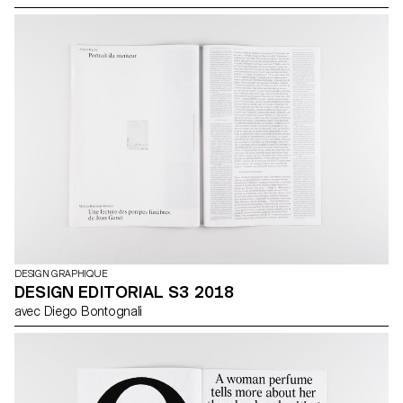
dépouillement, la lisibilité et l’objectivité, en utilisant des polices de
caractères sans-serif comme élément principal et structurant du
design. Parmi les identités d’entreprises et logos emblématiques
du style international, on peut citer American Airlines, (1967,
Massimo Vignelli) Fiat, (Jean Reiwald et Armin Vogt), ou Swissair
(1978, Karl Gerstner). (source: wikipedia) Un des effets de ce style
très répandu (et plutôt rigide) est que tout finit par se ressembler.
Pendant le semestre prochain, vous donnerez une personnalité
identifiable à une marque, dans le sens figuré du terme.
DESIGN GRAPHIQUE
DESIGN EDITORIAL S3 2018
avec Diego Bontognali