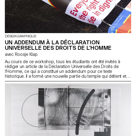
DESIGN GRAPHIQUE
UN ADDENDUM À LA DÉCLARATION
UNIVERSELLE DES DROITS DE L'HOMME
avec Roosje Klap
Au cours de ce workshop, tous les étudiants ont été invités à
rédiger un article de la Déclaration Universelle des Droits de
l'Homme, ce qui a constitué un addendum pour ce texte
historique. Il a formé une nouvelle partie du temple qui détient et
protège notre humanité. Afin de fournir un contexte au travail, les
élèves ont lu et discuté un article chaque jour, suivi d'un sujet
quotidien. À la fin de la semaine, une extension de la Déclaration
Universelle des Droits de l'Homme a été célébrée sous la forme
de 20 drapeaux et d'une vidéo collaborative de 20×20 secondes.