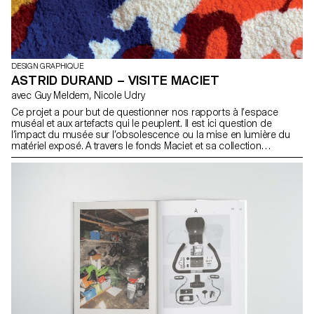
DESIGN GRAPHIQUE
ASTRID DURAND – VISITE MACIET
avec Guy Meldem, Nicole Udry
Ce projet a pour but de questionner nos rapports à l’espace
muséal et aux artefacts qui le peuplent. Il est ici question de
l’impact du musée sur l’obsolescence ou la mise en lumière du
matériel exposé. A travers le fonds Maciet et sa collection
d’images, je recrée une exposition hybride et fluide. Le tapis qui
est le medium principal de ce projet viens lui aussi faire résonner
notre rapport à l’artisanat et l’artefact tout en permettant aux
visiteurs une expérience muséale nouvelle tout en déjouant les
hiérarchies classiques.