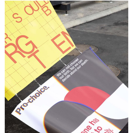
Lausanne. « Des corps en fusion avec la ville », c’est à partir de
cette image forte que Nicolas Musin a conçu et réalisé Body City,
spectacle contemporain interrogeant le rapport des jeunes
générations à la ville. Sur une scène à ciel ouvert représentant une
ville en constante mutation, plus de 50 performeurs âgés entre 9
et 30 ans vont croiser dès le 9 janvier leurs disciplines, faisant se
rencontrer arts et sports urbains tels que le skateboard, le BMX,
le roller, la trottinette, le parkour et la danse. Un voyage à la fois
poétique et spectaculaire au cœur de Lausanne, où se mélangent
vidéo, son et lumière ! Imaginé dans le cadre de Lausanne en
Jeux !,ce spectacle est avant tout une œuvre de la jeunesse
portée par les écoles d’art et les centres de formation aux
disciplines urbaines établis dans l’agglomération lausannoise.
Ainsi, Body City a su réunir différents acteurs lausannois tels que
les étudiants de l’ECAL (conception des images vidéo) de l’HEMU
(composition de la musique originale et enregistrement de la
bande-son), les danseurs de l’Ecole-Atelier Rudra Béjart (danse et
percussions), ceux de JDSEvents (hip hop, breakdance) ainsi que
les riders de La Fièvre et les traceurs d’X-Trem Move. Le mapping
du spectacle a ainsi été créé par les étudiants du Département
Communication Visuelle (BA Design Graphique, BA Photographie,
BA Media & Interaction Design) sous la direction de Vincent
Jacquier, Angelo Benedetto, Jean-Vincent Simonet et Mitch Paone
tandis que le montage a été réalisé par Amaury Hamon et
Clément Lambelet.