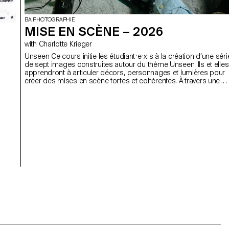
BA PHOTOGRAPHIE
MISE EN SCÈNE – 2026
with Charlotte Krieger
Unseen Ce cours initie les étudiant·e·x·s à la création d’une série
de sept images construites autour du thème Unseen. Ils et elles
apprendront à articuler décors, personnages et lumières pour
créer des mises en scène fortes et cohérentes. À travers une
approche pratique et technique, le cours développe leur capaci
à concevoir un projet complet, à diriger des modèles, à travailler
lumière naturelle ou artificielle et à collaborer dans des conditio
proches de la réalité professionnelle. Les étudiant·e·x·s affinero
ainsi leur regard d’auteur tout en se préparant aux exigences d
mandats éditoriaux et commerciaux.