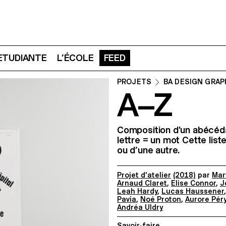
 ETUDIANTE
L’ÉCOLE
FEED
PROJETS
BA DESIGN GRAP
A–Z
Composition d'un abécédair
lettre = un mot Cette lis
ou d’une autre.
Projet d’atelier
(2018)
par
Mar
Arnaud Claret
,
Elise Connor
,
J
Leah Hardy
,
Lucas Haussener
Pavia
,
Noé Proton
,
Aurore Pér
Andréa Uldry
Savoir-faire