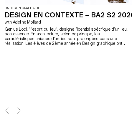
BA DESIGN GRAPHIQUE
DESIGN EN CONTEXTE – BA2 S2 202
with Adeline Mollard
Genius Loci, “l’esprit du lieu”, désigne l’identité spécifique d’un lieu,
son essence. En architecture, selon ce principe, les
caractéristiques uniques d’un lieu sont prolongées dans une
réalisation. Les élèves de 2ème année en Design graphique ont
travaillé sur une communication basée sur ce principe et sur la
réalisation architecturale qui s’y réfère afin d’en faire la promotion,
ou de prolonger la communication du lieu.