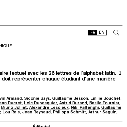
FR
EN
HIQUE
CONTACT
SHOP
TYPEFACES
e textuel avec les 26 lettres de l’alphabet latin. 1
te doit représenter chaque étudiant d’une manière
OFFLINE-ONLINE
Instagram
Facebook
LinkedIn
Vimeo
Tikt
vin Armand
,
Sidonie Bays
,
Guillaume Besson
,
Emilie Bouchet
,
ean Ducret
,
Loïc Dupasquier
,
Astrid Durand
,
Basile Fournier
,
,
Bruno Jolliet
,
Alexandre Lescieux
,
Niki Paltenghi
,
Guillaume
y
,
Lou Rais
,
Jean Reynaud
,
Philippa Schmitt
,
Arthur Seguin
,
Éditorial