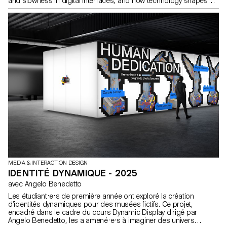
and slowness in digital interfaces, and how technology shapes
our perception of time, attention, and communication. Building on
this tension, students developed app concepts that propose
alternative ways of communicating, consuming, or creating
content, where rhythm becomes a central element of interaction
design. Each project takes the form of an interactive prototype,
offering a distinctive and sometimes deliberately non-immediate
experience that questions our everyday digital habits.
MEDIA & INTERACTION DESIGN
IDENTITÉ DYNAMIQUE - 2025
avec Angelo Benedetto
Les étudiant·e·s de première année ont exploré la création
d’identités dynamiques pour des musées fictifs. Ce projet,
encadré dans le cadre du cours Dynamic Display dirigé par
Angelo Benedetto, les a amené·e·s à imaginer des univers