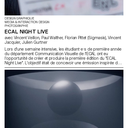
DESIGN GRAPHIQUE
MEDIA & INTERACTION DESIGN
PHOTOGRAPHIE
ECAL NIGHT LIVE
avec Vincent Veillon, Paul Walther, Florian Pittet (Sigmasix), Vincent
Jacquier, Julien Gurtner
Lors d'une semaine intensive, les étudiant·e·s de première année
du département Communication Visuelle de l'ECAL ont eu
l’opportunité de créer et produire la première édition du "ECAL
Night Live". L'objectif était de concevoir une émission inspirée des
formats télévisés satiriques. Répartis en équipes
pluridisciplinaires, regroupant des étudiant·e·s du Bachelor en
Design Graphique, Media & Interaction Design et Photographie, ils
ont collaboré par équipe pour créer tout le contenu, les décors et
l'habillage de l'émission, réalisant ainsi un projet 100% fait maison
en un temps record. Le thème principal portait sur l’autodérision,
ciblant les métiers de la communication visuelle, les étudiant.e.s et
l'institution elle-même, avec une petite touche d'actualité. Ce projet
a été encadré par Vincent Veillon et Paul Walther, réalisateurs
notamment de l’émission "52 minutes" sur la RTS, ainsi que par
Florian Pittet, expert en scénographie digitale, qui a accompagné
la création du plateau de tournage de l'émission.