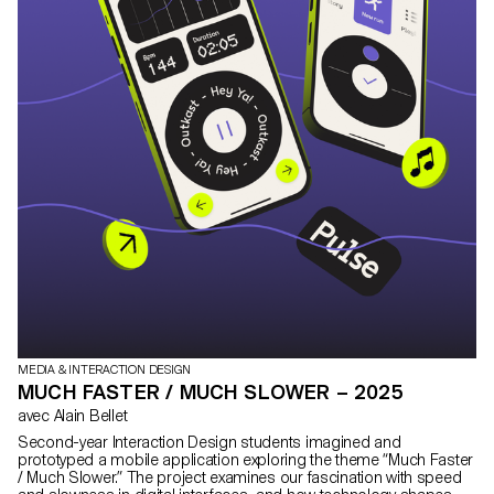
MEDIA & INTERACTION DESIGN
MUCH FASTER / MUCH SLOWER – 2025
avec Alain Bellet
Second-year Interaction Design students imagined and
prototyped a mobile application exploring the theme “Much Faster
/ Much Slower.” The project examines our fascination with speed