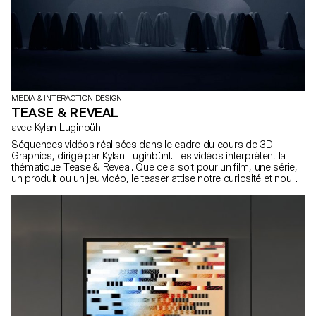
MEDIA & INTERACTION DESIGN
TEASE & REVEAL
avec Kylan Luginbühl
Séquences vidéos réalisées dans le cadre du cours de 3D
Graphics, dirigé par Kylan Luginbühl. Les vidéos interprètent la
thématique Tease & Reveal. Que cela soit pour un film, une série,
un produit ou un jeu vidéo, le teaser attise notre curiosité et nous
invite à s’intéresser au sujet en question en l’espace de quelques
secondes. Projets réalisés durant la 1e année Bachelor Media &
Interaction Design.