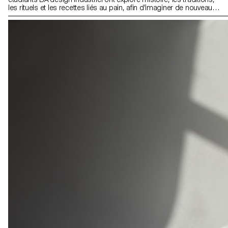
les rituels et les recettes liés au pain, afin d'imaginer de nouveaux
pains uniques.