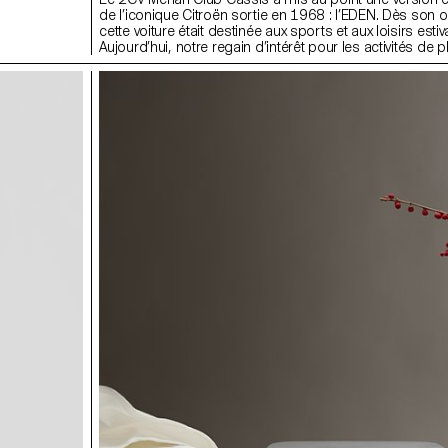
de l’iconique Citroën sortie en 1968 : l’EDEN. Dès son o
cette voiture était destinée aux sports et aux loisirs estiv
Aujourd’hui, notre regain d’intérêt pour les activités de pl
associé à une technologie électrique rend ce véhicule d
plus attractif. C’est dans cette perspective que les étud
2e année en Bachelor Design Industriel, sous la directi
Stéphane Halmaï-Voisard, responsable du programme,
designer Elric Petit, présentent une série d’accessoires 
composeront la Méhari électrique de demain.