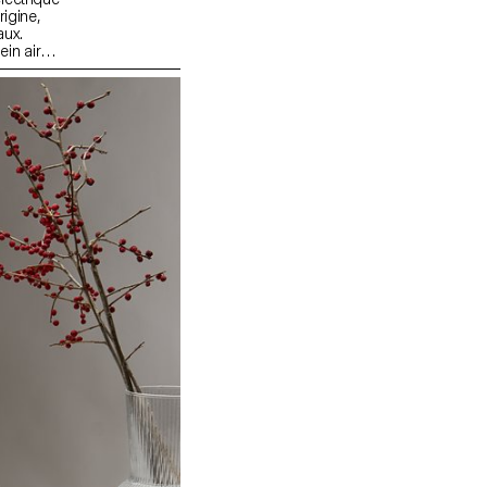
rigine,
aux.
ein air
’autant
iant·e·s de
on de
 et du
qui