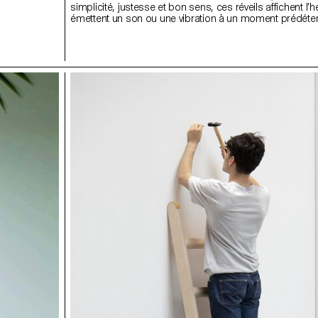
simplicité, justesse et bon sens, ces réveils affichent l’h
émettent un son ou une vibration à un moment prédéte
Installés à côté du lit, accrochés au mur, posés sur la t
chevet d’un enfant ou transportés dans une valise lors 
voyage, ces objets un peu oubliés du quotidien ont été 
mis à jour par les étudiant.e.s, qui ont considéré les di
possibilités de scénarios et de rituels.