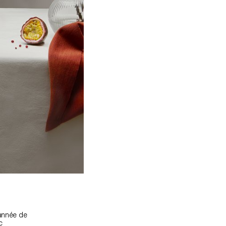
 année de
c