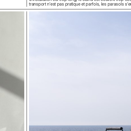
transport n’est pas pratique et parfois, les parasols s’e
se gorgent d’eau. OneStall est un stand de marché. Fa
montable et démontable, il comprend un toit en textile e
plateaux pour présenter sa marchandise. Tout-en-un, s
est légère grâce aux profilés en aluminium qui se manc
se vissent. Afin de ne pas les égarer, les vis sont maint
des circlips. Le stand peut être mis à niveau sur un sol
moyen de pieds réglables. Enfin, le textile perlé protège
vendeur·euse·s, la marchandise et les consommateur·r
soleil et de la pluie.