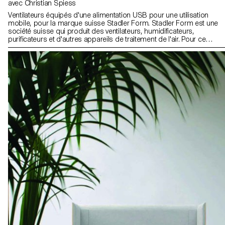
avec Christian Spiess
Ventilateurs équipés d'une alimentation USB pour une utilisation
mobile, pour la marque suisse Stadler Form. Stadler Form est une
société suisse qui produit des ventilateurs, humidificateurs,
purificateurs et d'autres appareils de traitement de l'air. Pour ce
projet, les étudiant·e·s de 2e année en Bachelor Design Industriel,
sous la direction du designer Christian Spiess, devaient fabriquer
un ventilateur "personnel", équipé d'une alimentation USB pour une
utilisation mobile. Ils ont dû réfléchir à de nouveaux scénarios et
contextes dans lesquels un petit ventilateur serait utile. Ils étaient
libres d'explorer différents scénarios d'utilisation, matériaux, etc.
autres que ceux qui figurent actuellement dans le catalogue
Stadler Form. Les projets devaient répondre aux normes élevées
de Stadler Form en matière de design industriel, mais aussi
challenger et remettre en question leurs produits existants. Vidéo
ECAL x Stadler Form - Agnes Murmann Vidéo ECAL x Stadler Form
- Alex Nguyen Vidéo ECAL x Stadler Form - Stéphane Mischler
Vidéo ECAL x Stadler Form - Lucie Herter Vidéo ECAL x Stadler
Form - Alexandre Desarzens Vidéo ECAL x Stadler Form -
Constance Thiessoz