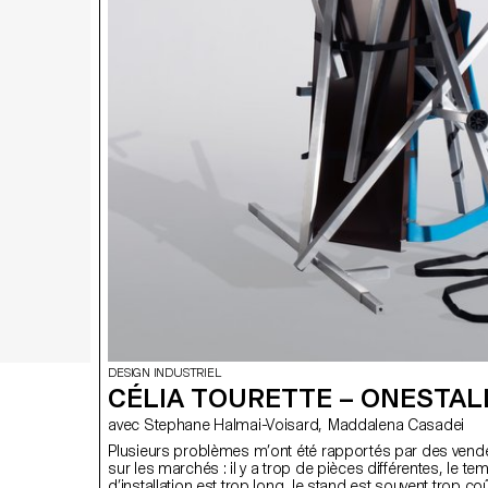
DESIGN INDUSTRIEL
CÉLIA TOURETTE – ONESTAL
avec Stephane Halmai-Voisard, Maddalena Casadei
Plusieurs problèmes m’ont été rapportés par des vend
sur les marchés : il y a trop de pièces différentes, le te
d’installation est trop long, le stand est souvent trop coû