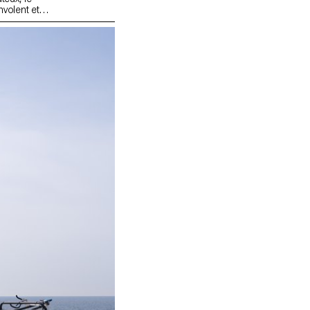
nvolent et
cilement
t des
a structure
honnent et
enues par
 en pente au
 les
ice·s du