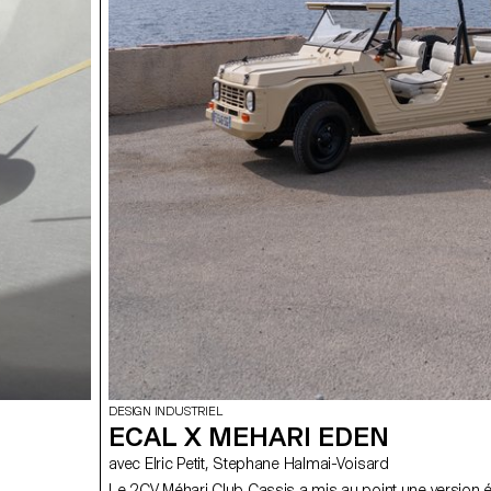
DESIGN INDUSTRIEL
ECAL X MEHARI EDEN
avec Elric Petit, Stephane Halmai-Voisard
Le 2CV Méhari Club Cassis a mis au point une version é