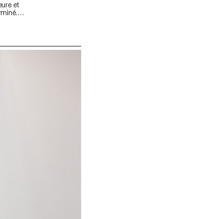
eure et
rminé.
able de
d’un
explorés et
verses