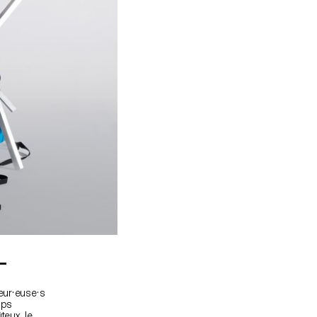
L
eur·euse·s
mps
teux, le