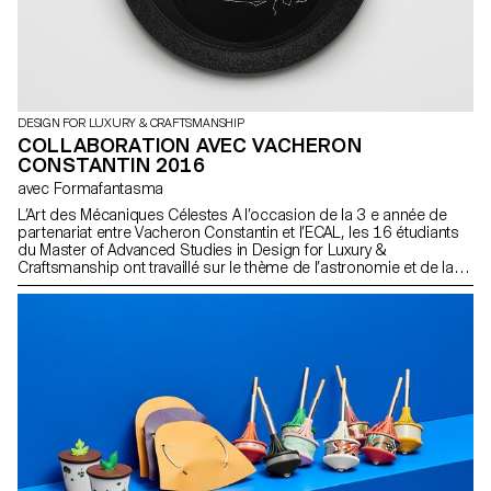
DESIGN FOR LUXURY & CRAFTSMANSHIP
COLLABORATION AVEC VACHERON
CONSTANTIN 2016
avec Formafantasma
L’Art des Mécaniques Célestes A l’occasion de la 3 e année de
partenariat entre Vacheron Constantin et l’ECAL, les 16 étudiants
du Master of Advanced Studies in Design for Luxury &
Craftsmanship ont travaillé sur le thème de l’astronomie et de la
lecture du temps, et plus particulièrement sur celui des
Mécaniques Célestes. Les étudiants avaient pour mission de
s’inspirer et de revisiter de manière conceptuelle et
contemporaine trois outils ancestraux ayant pour point commun
la relation entre la Terre et le Soleil (la sphère armillaire, l’astrolabe
et l’anneau astronomique).