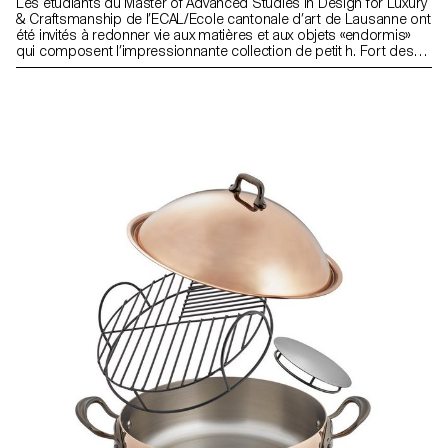
Les étudiants du Master of Advanced Studies in Design for Luxury
& Craftsmanship de l’ECAL/Ecole cantonale d’art de Lausanne ont
été invités à redonner vie aux matières et aux objets «endormis»
qui composent l’impressionnante collection de petit h. Fort des
expériences précédentes avec Hermès et petit h, le projet a
débuté par une rencontre avec les artisans dans les ateliers à
Pantin. Guidés par la designer londonienne Bethan Laura Wood,
qui a parfaitement su insuffler son énergie et son univers coloré,
les étudiants ont ainsi conçu des objets ludiques et surprenants.