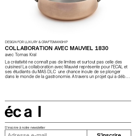
DESIGN FOR LUXURY & CRAFTSMANSHIP
COLLABORATION AVEC MAUVIEL 1830
avec Tomas Kral
La créativité ne connaît pas de limites et surtout pas celle des
cuisines! La collaboration avec Mauviel représente pour l'ECAL et
ses étudiants du MAS DLC une chance inouïe de se plonger
dans le monde de la gastronomie. A travers un projet qui a débuté
par une visite de toute la classe à la manufacture en Normandie et
qui s'est poursuivie par une rencontre avec le chef étoilé Yannick
Alléno à Paris, les étudiants on pu découvrir un monde ou savoir-
faire rime avec excellence.
écal
S'inscrire à notre newsletter
S'inscrire