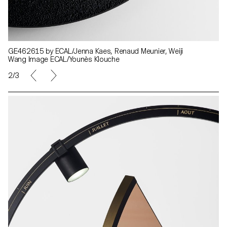
GE462615 by ECAL/Jenna Kaes, Renaud Meunier, Weiji
Wang Image ECAL/Younès Klouche
2/3