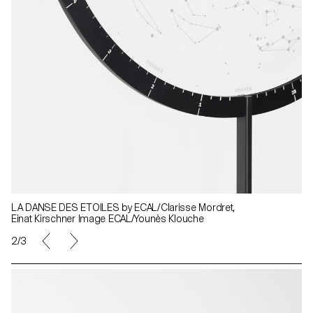
LA DANSE DES ETOILES by ECAL/Clarisse Mordret,
Einat Kirschner Image ECAL/Younès Klouche
2/3