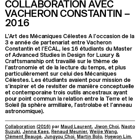
COLLABORATION AVEC
VACHERON CONSTANTIN –
2016
L’Art des Mécaniques Célestes A l’occasion de la
3 e année de partenariat entre Vacheron
Constantin et l’ECAL, les 16 étudiants du Master
of Advanced Studies in Design for Luxury &
Craftsmanship ont travaillé sur le thème de
l’astronomie et de la lecture du temps, et plus
particulièrement sur celui des Mécaniques
Célestes. Les étudiants avaient pour mission de
s’inspirer et de revisiter de manière conceptuelle
et contemporaine trois outils ancestraux ayant
pour point commun la relation entre la Terre et le
Soleil (la sphère armillaire, l’astrolabe et l’anneau
astronomique).
Collaboration
(2016)
par
Maud Laurent
,
Jiwon Choi
,
Naoto
Suzuki
,
Jenna Kaes
,
Renaud Meunier
,
Weijie Wang
,
Clément Beaugé
,
Jungyou Choi
,
Martin Bolo
,
Hyewon Lim
,