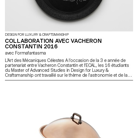
DESIGN FOR LUXURY & CRAFTSMANSHIP
COLLABORATION AVEC VACHERON
CONSTANTIN 2016
avec Formafantasma
L’Art des Mécaniques Célestes A l’occasion de la 3 e année de
partenariat entre Vacheron Constantin et l’ECAL, les 16 étudiants
du Master of Advanced Studies in Design for Luxury &
Craftsmanship ont travaillé sur le thème de l’astronomie et de la
lecture du temps, et plus particulièrement sur celui des
Mécaniques Célestes. Les étudiants avaient pour mission de
s’inspirer et de revisiter de manière conceptuelle et
contemporaine trois outils ancestraux ayant pour point commun
la relation entre la Terre et le Soleil (la sphère armillaire, l’astrolabe
et l’anneau astronomique).