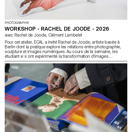
PHOTOGRAPHIE
WORKSHOP - RACHEL DE JOODE - 2026
avec Rachel de Joode, Clément Lambelet
Pour cet atelier, ECAL a invité Rachel de Joode, artiste basée à
Berlin dont la pratique explore les relations entre photographie,
sculpture et images numériques. Au cours de la semaine, les
étudiant·e·s ont expérimenté la transformation d’images
photographiques en formes tridimensionnelles. À partir de
concepts simples, ils et elles ont produit ou rassemblé du
matériel visuel destiné à l’impression, en considérant les images
comme des surfaces à découper, plier, superposer et assembler
pour créer des objets sculpturaux. À travers des tests rapides et
des expérimentations matérielles, l’atelier a encouragé les
étudiant·e·s à naviguer constamment entre image, surface, objet
et documentation. En travaillant avec l’impression, l’échelle et la
mise en espace, ils et elles ont exploré comment les images
photographiques peuvent acquérir une présence physique et
occuper l’espace au-delà de l’écran.