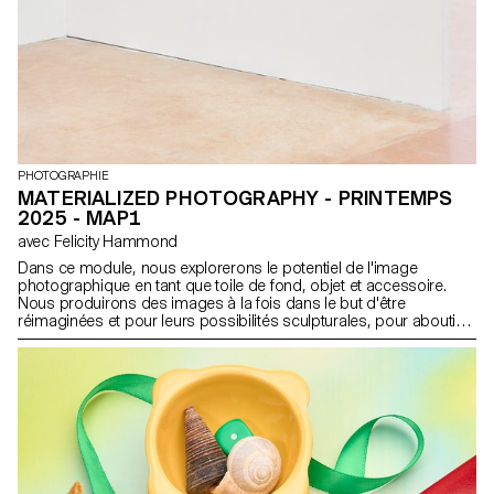
PHOTOGRAPHIE
MATERIALIZED PHOTOGRAPHY - PRINTEMPS
2025 - MAP1
avec Felicity Hammond
Dans ce module, nous explorerons le potentiel de l'image
photographique en tant que toile de fond, objet et accessoire.
Nous produirons des images à la fois dans le but d'être
réimaginées et pour leurs possibilités sculpturales, pour aboutir à
un travail qui étudie le potentiel d'un cycle sans fin d'images et
d'objets. Nous prendrons en compte la mise en scène de
l'œuvre, ainsi que le site conceptuel et physique auquel elle est
destinée.