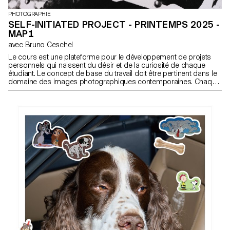
PHOTOGRAPHIE
SELF-INITIATED PROJECT - PRINTEMPS 2025 -
MAP1
avec Bruno Ceschel
Le cours est une plateforme pour le développement de projets
personnels qui naissent du désir et de la curiosité de chaque
étudiant. Le concept de base du travail doit être pertinent dans le
domaine des images photographiques contemporaines. Chaque
projet peut prendre une forme différente en fonction des
spécificités, des contenus et des inclinations de chaque
participant. Du livre à l'installation multimédia, de la performance à
l'image de synthèse, les discussions de groupe permettront
d'articuler une vision plurielle des applications de la photographie
aujourd'hui.