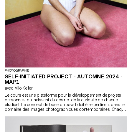
PHOTOGRAPHIE
SELF-INITIATED PROJECT - AUTOMNE 2024 -
MAP1
avec Milo Keller
Le cours est une plateforme pour le développement de projets
personnels qui naissent du désir et de la curiosité de chaque
étudiant. Le concept de base du travail doit être pertinent dans le
domaine des images photographiques contemporaines. Chaque
projet peut prendre une forme différente en fonction des
spécificités, des contenus et des inclinations de chaque
participant. Du livre à l'installation multimédia, de la performance à
l'image de synthèse, les discussions de groupe permettront