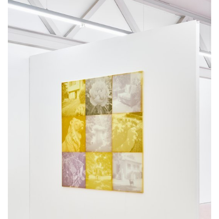
comment la fonction d'une image change lorsqu'elle est adaptée
à différents cadres de photographie appliquée. Ce cours explore
la contradiction et l'ambiguïté dans la signification
photographique et le rôle des conventions esthétiques dans le
façonnement de la fonction d'une image à travers les contextes.
Tout au long du cours, les étudiants devront développer une série
cohérente d'au moins 10 images qui appliquent un traitement ou
une esthétique distincte à un sujet ou à un récit multi-image qui
n'est pas typiquement représenté dans ce style ou cette
esthétique. À travers ce processus, les étudiants examineront
comment les codes visuels, les changements de contexte et les
stratégies esthétiques influencent l'interprétation.