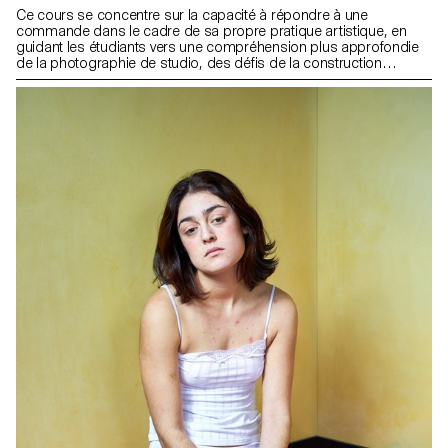
Ce cours se concentre sur la capacité à répondre à une
commande dans le cadre de sa propre pratique artistique, en
guidant les étudiants vers une compréhension plus approfondie
de la photographie de studio, des défis de la construction
d'images et des processus impliqués. En mettant l'accent sur la
photographie de natures mortes, ce cours de photographie
appliquée vise à aiguiser la sensibilité des étudiants à la
photographie et à l'interprétation d'objets. Pour ce semestre, le
groupe d'étudiants va conceptualiser, photographier et concevoir
un numéro alternatif du magazine Paperboy. Fondé par David
McKendrick il y a trois ans, Paperboy servira de plateforme
créative pour ce projet.