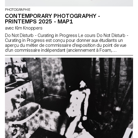
PHOTOGRAPHIE
CONTEMPORARY PHOTOGRAPHY -
PRINTEMPS 2025 - MAP1
avec Kim Knoppers
Do Not Disturb - Curating in Progress Le cours Do Not Disturb -
Curating in Progress est conçu pour donner aux étudiants un
aperçu du métier de commissaire d'exposition du point de vue
d'un commissaire indépendant (anciennement à Foam,
Amsterdam 2011-2021). Le cours enseigne à aborder les
questions historiques, théoriques et pratiques de la conservation
d'une exposition de photographie, avec des questions
concernant le désir désespéré de l'humanité d'exposer des
objets, l'exposition de photographie à l'ère numérique, le mélange
de la photographie avec d'autres disciplines dans un espace
physique, Imaging the Anthropocene et Photography in Times of
Radical Change (imagerie de l'Anthropocène et photographie en
période de changement radical). Les étudiants ont été invités à
créer une exposition de groupe avec une maquette physique et
une exposition solo en ligne avec leur propre travail.