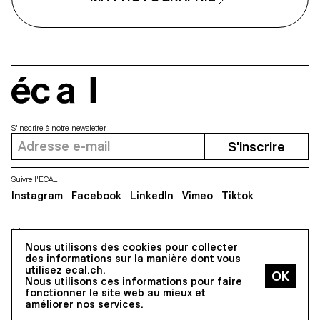
l’atelier a encouragé les
étudiant·e·s à naviguer
constamment entre image,
surface, objet et documentation.
En travaillant avec l’impression,
l’échelle et la mise en espace, ils
et elles ont exploré comment les
images photographiques peuvent
écal
acquérir une présence physique
et occuper l’espace au-delà de
l’écran.
S'inscrire à notre newsletter
S'inscrire
Suivre l'ECAL
Instagram
Facebook
LinkedIn
Vimeo
Tiktok
Adresse
Nous utilisons des cookies pour collecter
5, avenue du Temple, CH-1020 Renens
des informations sur la manière dont vous
utilisez ecal.ch.
Nous utilisons ces informations pour faire
Tous droits réservés @2026
fonctionner le site web au mieux et
Contact
Impressum
Hub
Presse
améliorer nos services.