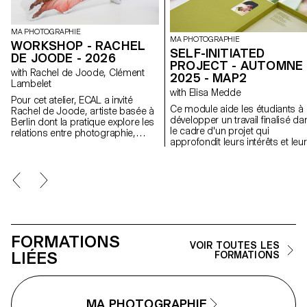
MA PHOTOGRAPHIE
MA PHOTOGRAPHIE
WORKSHOP - RACHEL
SELF-INITIATED
DE JOODE - 2026
PROJECT - AUTOMNE
with Rachel de Joode, Clément
2025 - MAP2
Lambelet
with Elisa Medde
Pour cet atelier, ECAL a invité
Ce module aide les étudiants à
Rachel de Joode, artiste basée à
développer un travail finalisé da
Berlin dont la pratique explore les
le cadre d'un projet qui
relations entre photographie,
approfondit leurs intérêts et leu
sculpture et images numériques.
recherches. Le module donne
Au cours de la semaine, les
l'opportunité de prendre certai
étudiant·e·s ont expérimenté la
des idées, des compétences e
transformation d’images
des thèmes explorés au cours 
photographiques en formes
premier semestre et d'en faire 
tridimensionnelles. À partir de
tout nouveau travail qui peut
concepts simples, ils et elles ont
prendre toutes les formes
produit ou rassemblé du matériel
possibles : un livre, une
visuel destiné à l’impression, en
FORMATIONS
installation, un projet en ligne, 
considérant les images comme
VOIR TOUTES LES
performance.
LIÉES
des surfaces à découper, plier,
FORMATIONS
superposer et assembler pour
créer des objets sculpturaux. À
travers des tests rapides et des
expérimentations matérielles,
MA PHOTOGRAPHIE