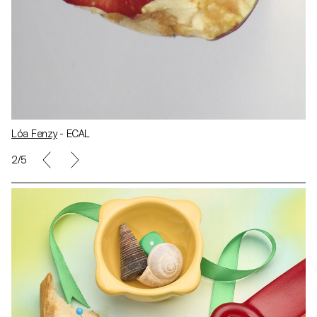
Lóa Fenzy
- ECAL
2/5