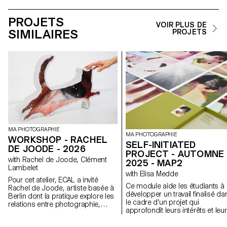
PROJETS
VOIR PLUS DE
SIMILAIRES
PROJETS
MA PHOTOGRAPHIE
MA PHOTOGRAPHIE
WORKSHOP - RACHEL
SELF-INITIATED
DE JOODE - 2026
PROJECT - AUTOMNE
with Rachel de Joode, Clément
2025 - MAP2
Lambelet
with Elisa Medde
Pour cet atelier, ECAL a invité
Ce module aide les étudiants à
Rachel de Joode, artiste basée à
développer un travail finalisé da
Berlin dont la pratique explore les
le cadre d'un projet qui
relations entre photographie,
approfondit leurs intérêts et leu
sculpture et images numériques.
recherches. Le module donne
Au cours de la semaine, les
l'opportunité de prendre certai