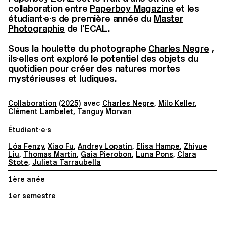
collaboration entre
Paperboy Magazine
et les
étudiant·e·s de première année du
Master
Photographie
de l'ECAL.
Sous la houlette du photographe
Charles Negre
,
ils·elles ont exploré le potentiel des objets du
quotidien pour créer des natures mortes
mystérieuses et ludiques.
Collaboration
(2025)
avec
Charles Negre
,
Milo Keller
,
Clément Lambelet
,
Tanguy Morvan
Étudiant·e·s
Lóa Fenzy
,
Xiao Fu
,
Andrey Lopatin
,
Elisa Hampe
,
Zhiyue
Liu
,
Thomas Martin
,
Gaia Pierobon
,
Luna Pons
,
Clara
Stote
,
Julieta Tarraubella
1ère anée
1er semestre