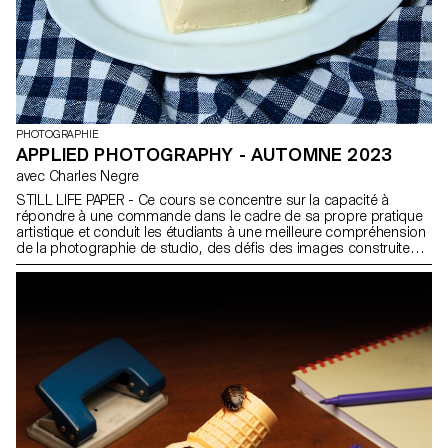
PHOTOGRAPHIE
APPLIED PHOTOGRAPHY - AUTOMNE 2023
avec Charles Negre
STILL LIFE PAPER - Ce cours se concentre sur la capacité à
répondre à une commande dans le cadre de sa propre pratique
artistique et conduit les étudiants à une meilleure compréhension
de la photographie de studio, des défis des images construites
et de leurs processus. Ce cours de photographie appliquée met
l'accent sur la photographie de natures mortes, notre objectif
étant d'aiguiser la sensibilité des étudiants à la photographie et à
l'interprétation d'objets. Pour ce semestre, le groupe d'étudiants
développera son propre magazine imprimé en se concentrant
sur la pratique de la nature morte.