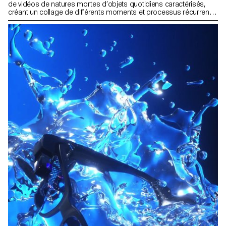
de vidéos de natures mortes d’objets quotidiens caractérisés,
créant un collage de différents moments et processus récurrents
dans le temps. L’accent est mis sur l’exploration du concept
d’entropie, rendant le temps tangible et capturant la
transformation d’un moment en sa représentation matérielle. Le
projet est présenté sur un écran de projection semi-circulaire de
12x2m, entourant ainsi le spectateur avec l’imagerie et permettant
une expérience plus viscérale.