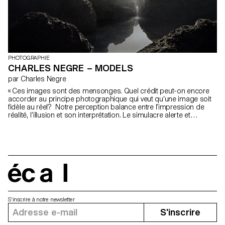
PHOTOGRAPHIE
CHARLES NEGRE – MODELS
par Charles Negre
« Ces images sont des mensonges. Quel crédit peut-on encore
accorder au principe photographique qui veut qu’une image soit
fidèle au réel? Notre perception balance entre l’impression de
réalité, l’illusion et son interprétation. Le simulacre alerte et
interroge. Le paysage est une interprétation d’un espace. Les
maquettes sont transformées en paysages par leur
représentation ; de l’interprétation d’un espace naissent les
impressions. Quel rapport avons-nous à la nature? La
comprendre, la préserver, la reproduire. L’inconnu et la virginité
ont disparu de notre appréhension de la nature. Par ces images,
je crée le leurre d’un monde naturel reproductible. Le processus
écal
de production des images s’apparente au diorama, consistant à
imiter le vivant, souvent idéalisé. C’est une création guidée par une
utopie; la quête de la terra incognita. La série est la représentation
S'inscrire à notre newsletter
d’un univers fini, un cosmos. Le brouillard, commeun rideau,
S'inscrire
dévoile ou dissimule ces espaces. Ce tourment, à la fois créateur
et destructeur est le spectacle d’une genèse. On sort de la