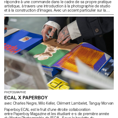
répondre à une commande dans le cadre de sa propre pratique
artistique, à travers une introduction à la photographie de studio
et à la construction d’images. Avec un accent particulier sur la
nature morte, les étudiant·e·s affinent leur sensibilité à la
photographie et à l’interprétation des objets. Les exercices
consistent à transformer des objets du quotidien en objets de
désir, en utilisant les outils de la photographie commerciale et de
produit. À travers le stylisme, la lumière et la narration visuelle, les
étudiant·e·s explorent comment recontextualiser l’ordinaire pour le
rendre attractif, en travaillant aussi bien dans des dispositifs de
studio traditionnels qu’improvisés.
PHOTOGRAPHIE
ECAL X PAPERBOY
avec Charles Negre, Milo Keller, Clément Lambelet, Tanguy Morvan
Paperboy ECAL est le fruit d'une étroite collaboration
entre Paperboy Magazine et les étudiant·e·s de première année
du Master Photographie de l'ECAL. Sous la houlette du