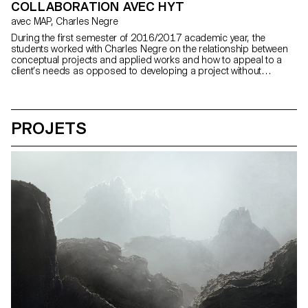
COLLABORATION AVEC HYT
avec MAP, Charles Negre
During the first semester of 2016/2017 academic year, the
students worked with Charles Negre on the relationship between
conceptual projects and applied works and how to appeal to a
client’s needs as opposed to developing a project without
constraint. The students collaborated with HYT, a luxury watch
brand which gave a frame to develop a laboratory of ideas. The
correlation between past inventions and avant-garde technology is
a key aspect of this project as well as how science can be turned
PROJETS
as a visual emotion. The subject focus on still life, however,
following the motivations of each student, other photographic
forms became relevant. The context of the brand gives the
students the oppportunity to develop conceptual and unexpected
visions within the realm of the subject, however the end goal is an
understanding and realization independent of the brand.