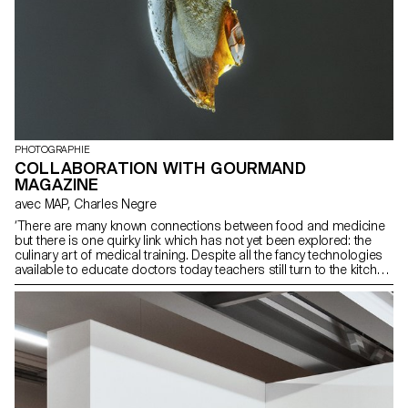
PHOTOGRAPHIE
COLLABORATION WITH GOURMAND
MAGAZINE
avec MAP, Charles Negre
‘There are many known connections between food and medicine
but there is one quirky link which has not yet been explored: the
culinary art of medical training. Despite all the fancy technologies
available to educate doctors today teachers still turn to the kitchen
fridge or pantry to train students in the skills of their profession.
Grapes are perfect for practicing fragile skin suturing.
Neurosurgeons learn how to measure the pres-sure of a robotic
drill on eggshells.‘ We collaborated with The Gourmand, London
based magazine initiated by art director David Lane.