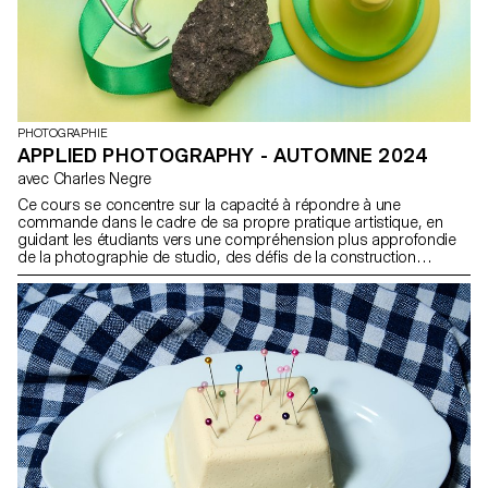
PHOTOGRAPHIE
APPLIED PHOTOGRAPHY - AUTOMNE 2024
avec Charles Negre
Ce cours se concentre sur la capacité à répondre à une
commande dans le cadre de sa propre pratique artistique, en
guidant les étudiants vers une compréhension plus approfondie
de la photographie de studio, des défis de la construction
d'images et des processus impliqués. En mettant l'accent sur la
photographie de natures mortes, ce cours de photographie
appliquée vise à aiguiser la sensibilité des étudiants à la
photographie et à l'interprétation d'objets. Pour ce semestre, le
groupe d'étudiants va conceptualiser, photographier et concevoir
un numéro alternatif du magazine Paperboy. Fondé par David
McKendrick il y a trois ans, Paperboy servira de plateforme
créative pour ce projet.