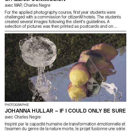
avec MAP, Charles Negre
For the applied photography course, first year students were
challenged with a commission for citizenM hotels. The students
created several images following the client's guidelines. A
selection of pictures was then printed as postcards and on
plexiglas support to decorate the hotel's rooms. Students: Sara
Bastai, Maeva Bosko, Sally Jo, Natalie Maximova, Joanna
Wierzbicka, Olivia Wünsche, Manqin Zhang.
PHOTOGRAPHIE
JOHANNA HULLAR – IF I COULD ONLY BE SURE
avec Charles Negre
Inspiré par la capacité humaine de transformation émotionnelle et
l’examen du genre de la nature morte, le projet fusionne une série