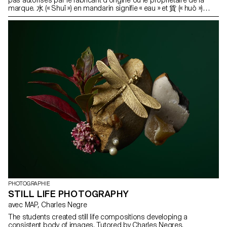
marque. 水 (« Shuǐ ») en mandarin signifie « eau » et 貨 (« huò »)
signifie « marchandises ». Cependant, comme la marchandise
n’est pas autorisée, elle est normalement de mauvaise qualité.
C’est pourquoi, lorsque nous voyons des produits de mauvaise
qualité, nous utilisons le mot « Shuǐ » pour les décrire.
PHOTOGRAPHIE
STILL LIFE PHOTOGRAPHY
avec MAP, Charles Negre
The students created still life compositions developing a
consistent body of images. Tutored by Charles Negres.