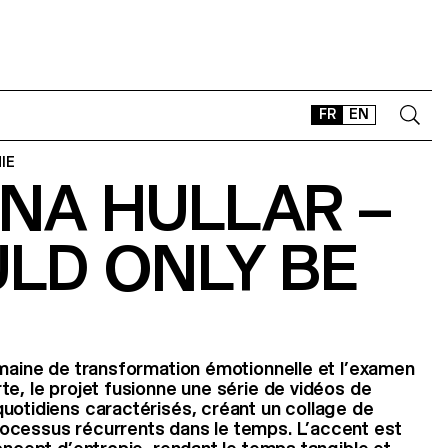
FR
EN
IE
NA HULLAR –
CONTACT
SHOP
OULD ONLY BE
TYPEFACES
OFFLINE-ONLINE
Instagram
Facebook
LinkedIn
Vimeo
Tikt
umaine de transformation émotionnelle et l’examen
te, le projet fusionne une série de vidéos de
uotidiens caractérisés, créant un collage de
ocessus récurrents dans le temps. L’accent est