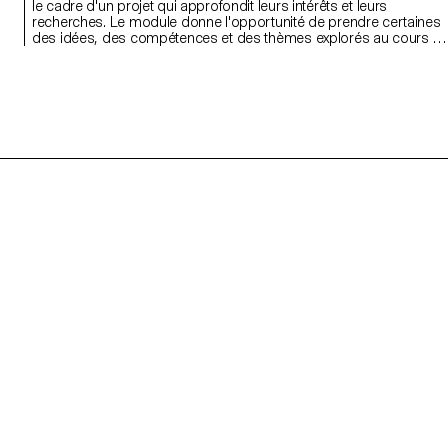
le cadre d'un projet qui approfondit leurs intérêts et leurs
recherches. Le module donne l'opportunité de prendre certaines
des idées, des compétences et des thèmes explorés au cours d
premier semestre et d'en faire un tout nouveau travail qui peut
prendre toutes les formes possibles : un livre, une installation, un
projet en ligne, une performance.