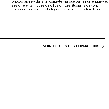
photographie - dans un contexte marqué par le numérique - et
ses différents modes de diffusion. Les étudiants devront
u
considérer ce qu'une photographie peut être matériellement et
explorer comment le sens d'une image est dérivé à la fois de s
mode de distribution et de la forme matérielle qu'elle prend. Bien
que le résultat final doive inclure la photographie dans une
troisième dimension (installation), les projets peuvent utiliser et
combiner des pratiques basées sur l'image telles que la
photographie numérique, le collage, les images de synthèse, la
projection, la gravure, la sculpture, les objets ou la performance
afin d'encourager une approche élargie de la pratique
photographique. L'idée est de remettre en question les différent
VOIR TOUTES LES FORMATIONS
types d'engagement possibles avec les images aujourd'hui.