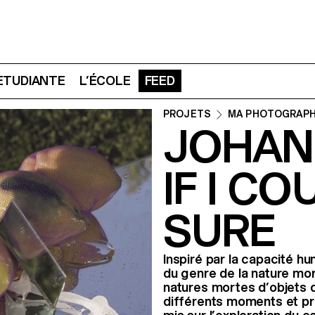
 ETUDIANTE
L’ÉCOLE
FEED
PROJETS
MA PHOTOGRAPH
JOHAN
IF I C
SURE
Inspiré par la capacité h
du genre de la nature mor
natures mortes d’objets q
différents moments et pr