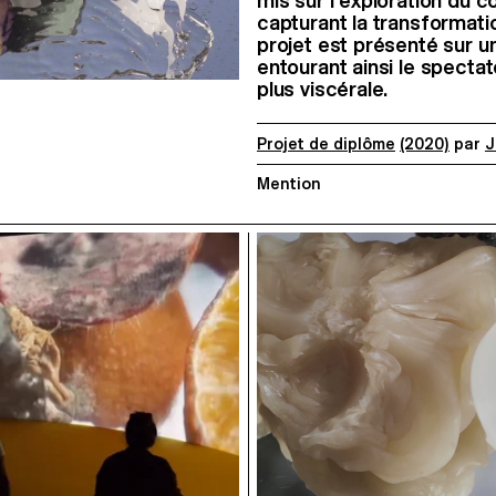
mis sur l’exploration du 
capturant la transformati
projet est présenté sur u
entourant ainsi le specta
plus viscérale.
Projet de diplôme
(2020)
par
J
Mention