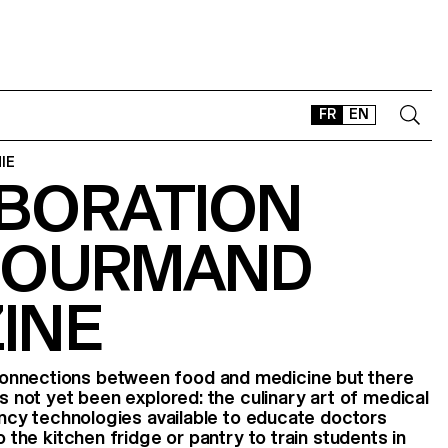
FR
EN
IE
BORATION
CONTACT
SHOP
GOURMAND
TYPEFACES
OFFLINE-ONLINE
INE
Instagram
Facebook
LinkedIn
Vimeo
Tikt
onnections between food and medicine but there
as not yet been explored: the culinary art of medical
fancy technologies available to educate doctors
o the kitchen fridge or pantry to train students in