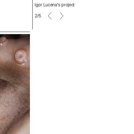
Igor Lucena's project
Schuhmacher Jelena's project
2/5