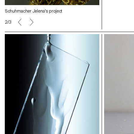
Igor Lucena's project
Igor Lucena's p
Schuhmacher Jelena's project
Schuhmacher Je
2/3