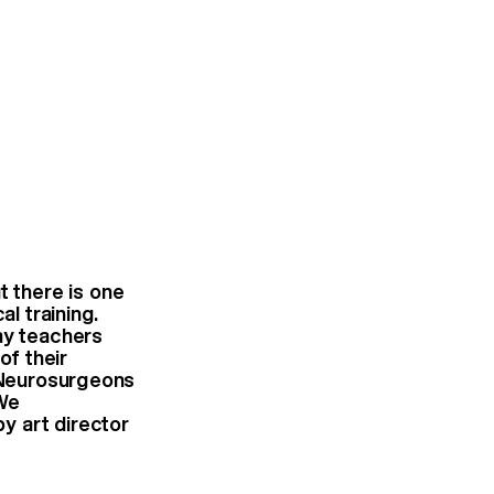
 there is one
al training.
ay teachers
 of their
. Neurosurgeons
We
y art director