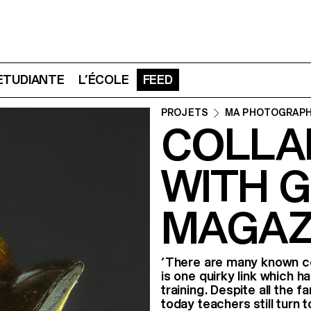
 ETUDIANTE
L’ÉCOLE
FEED
PROJETS
MA PHOTOGRAPH
COLLA
WITH 
MAGAZ
‘There are many known c
is one quirky link which h
training. Despite all the 
today teachers still turn t