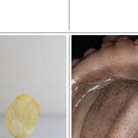
roject
Igor Lucena's project
lena's project
Schuhmacher Jelena 's project