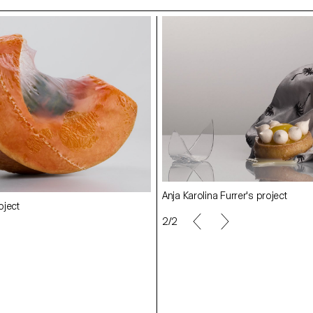
rrer's project
Anja Karolina Furrer's project
oject
Philipp Klak 's project
2/2