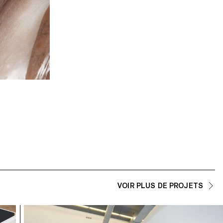
Johanna Hullár's project
Doruk Kumkumoğlu 's project
Gedvile Tamosiunaite's project
VOIR PLUS DE PROJETS