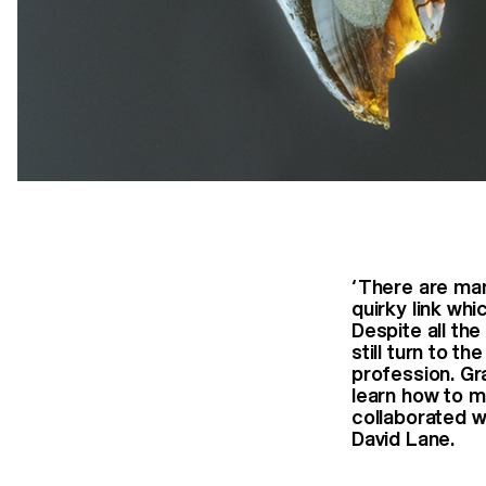
‘There are ma
quirky link whi
Despite all th
still turn to th
profession. Gr
learn how to m
collaborated w
David Lane.