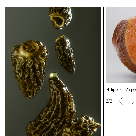
Anja Karolina Fu
Anja Karolina Furrer's project
Philipp Klak's pr
Philipp Klak 's project
2/2