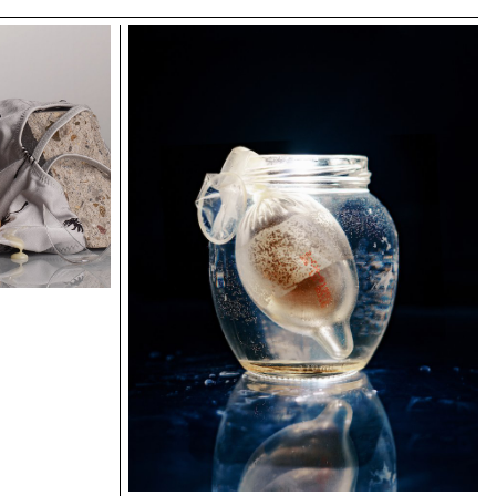
Anja Karolina Furrer's project
Philipp Klak's project