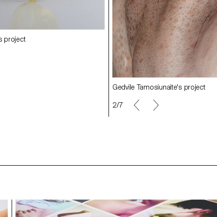
s project
Johanna Hullár's project
lu's project
Doruk Kumkumoğlu's project
naite's project
Gedvile Tamosiunaite's project
2/7