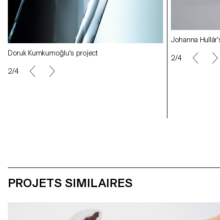
Johanna Hullár 's project
Johanna Hullár'
Doruk Kumkumoğlu's project
Doruk Kumkumoğ
2/4
2/4
Gedvile Tamosiunaite 's project
Gedvile Tamosiu
PROJETS SIMILAIRES