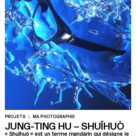
PROJETS
MA PHOTOGRAPHIE
JUNG-TING HU – SHUǏHUÒ
« Shuǐhuò » est un terme mandarin qui désigne le