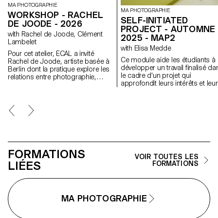
MA PHOTOGRAPHIE
MA PHOTOGRAPHIE
WORKSHOP - RACHEL
SELF-INITIATED
DE JOODE - 2026
PROJECT - AUTOMNE
with Rachel de Joode, Clément
2025 - MAP2
Lambelet
with Elisa Medde
Pour cet atelier, ECAL a invité
Ce module aide les étudiants à
Rachel de Joode, artiste basée à
développer un travail finalisé da
Berlin dont la pratique explore les
le cadre d'un projet qui
relations entre photographie,
approfondit leurs intérêts et leu
sculpture et images numériques.
recherches. Le module donne
Au cours de la semaine, les
l'opportunité de prendre certai
étudiant·e·s ont expérimenté la
des idées, des compétences e
transformation d’images
des thèmes explorés au cours 
photographiques en formes
premier semestre et d'en faire 
tridimensionnelles. À partir de
tout nouveau travail qui peut
concepts simples, ils et elles ont
prendre toutes les formes
produit ou rassemblé du matériel
possibles : un livre, une
visuel destiné à l’impression, en
FORMATIONS
installation, un projet en ligne, 
considérant les images comme
VOIR TOUTES LES
performance.
LIÉES
des surfaces à découper, plier,
FORMATIONS
superposer et assembler pour
créer des objets sculpturaux. À
travers des tests rapides et des
expérimentations matérielles,
MA PHOTOGRAPHIE
l’atelier a encouragé les
étudiant·e·s à naviguer
constamment entre image,