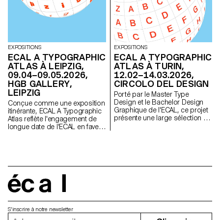
EXPOSITIONS
EXPOSITIONS
ECAL A TYPOGRAPHIC
ECAL A TYPOGRAPHIC
ATLAS À LEIPZIG,
ATLAS À TURIN,
09.04–09.05.2026,
12.02–14.03.2026,
HGB GALLERY,
CIRCOLO DEL DESIGN
LEIPZIG
Porté par le Master Type
Design et le Bachelor Design
Conçue comme une exposition
Graphique de l'ECAL, ce projet
itinérante, ECAL A Typographic
présente une large sélection de
Atlas reflète l'engagement de
300 polices de caractères
longue date de l'ECAL en faveur
créées par des étudiant·e·s de
de la création graphique et
l'ECAL issus du monde entier.
typographique contemporaine.
écal
S'inscrire à notre newsletter