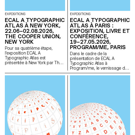
EXPOSITIONS
EXPOSITIONS
ECAL A TYPOGRAPHIC
ECAL A TYPOGRAPHIC
ATLAS À NEW YORK,
ATLAS À PARIS :
22.06–02.08.2026,
EXPOSITION, LIVRE ET
THE COOPER UNION,
CONFÉRENCE,
NEW YORK
19–27.05.2026,
PROGRAM/ME, PARIS
Pour sa quatrième étape,
l'exposition ECAL A
Dans le cadre de la
Typographic Atlas est
présentation de ECAL A
présentée à New York par The
Typographic Atlas à
Cooper Union for the
Program/me, le vernissage du
Advancement of Science and
livre de l'exposition, ainsi qu'une
Art et The Herb Lubalin Study
conférence en présence de
Center of Design and
typographes, enseignants,
Typography.
chercheurs et éditeurs, auront
également lieu.