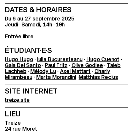
DATES & HORAIRES
Du 6 au 27 septembre 2025
Jeudi–Samedi, 14h–19h
Entrée libre
ÉTUDIANT·E·S
Hugo Hugo
·
Iulia Bucuresteanu
·
Hugo Cuenot
·
Gaia Del Santo
·
Paul Fritz
·
Olive Godlee
·
Taleb
Lachheb
·
Mélody Lu
·
Axel Mattart
·
Charly
Mirambeau
·
Marta Morandini
·
Matthias Reclus
SITE INTERNET
treize.site
LIEU
Treize
24 rue Moret