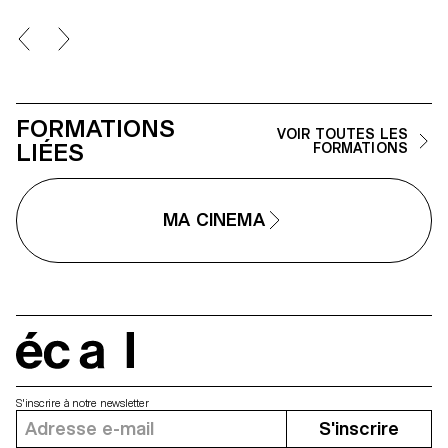
instructions et exécution au sein
d’un système informatique. Ces
machines créent du texte au
travers d'un système
typographique modulaire.
FORMATIONS
VOIR TOUTES LES
LIÉES
FORMATIONS
MA CINEMA
écal
S'inscrire à notre newsletter
S'inscrire