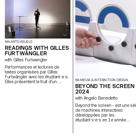
MA ARTS VISUELS
READINGS WITH GILLES
FURTWÄNGLER
with Gilles Furtwangler
Performances et lectures de
textes organisées par Gilles
Furtwängler avec les étudiant·e·s.
BA MEDIA & INTERACTION DESIGN
Elles présentent le fruit d’un
BEYOND THE SCREEN
semestre de travail collaboratif
2024
autour de l’écriture et de la
performance.
with Angelo Benedetto
Beyond the screen - est une sér
de machines interactives
développées par les
étudiant·x·e·s en 1e année
Bachelor Media & Interaction
Design. Ces systèmes sont
inspirés du rapport entre