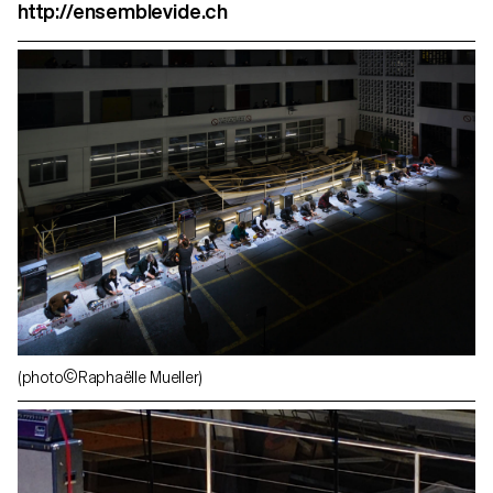
http://ensemblevide.ch
(photo©Raphaëlle Mueller)