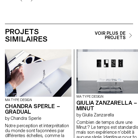
PROJETS
VOIR PLUS DE
SIMILAIRES
PROJETS
MA TYPE DESIGN
MA TYPE DESIGN
GIULIA ZANZARELLA –
CHANDRA SPERLE –
MINUT
GRADUAL
by Giulia Zanzarella
by Chandra Sperle
Combien de temps dure une
Notre perception et interprétation
Minut ? Le temps est standardis
du monde sont façonnées par
mais son expérience n’obéit à
différentes échelles, comme la
aucune règle. Identique pour to