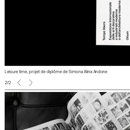
Leisure time, projet de diplôme de Simona Alina Andone
2/2