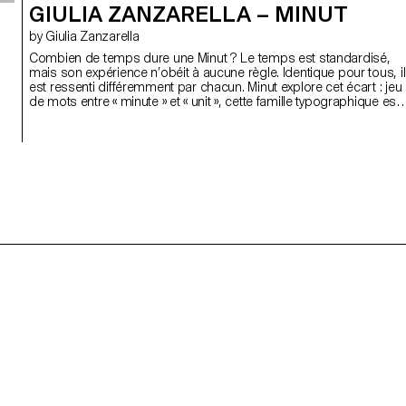
GIULIA ZANZARELLA – MINUT
by Giulia Zanzarella
Combien de temps dure une Minut ? Le temps est standardisé,
mais son expérience n’obéit à aucune règle. Identique pour tous, il
est ressenti différemment par chacun. Minut explore cet écart : jeu
de mots entre « minute » et « unit », cette famille typographique est
structurée en quatre styles définis par des contraintes de largeur :
72 unités (proportionnel), 9 unités, 3 et 1 seule (mono). Célébrant
la beauté de la contrainte, les caractères du Minut trouvent leur
propre rythme, générent des textures aux évolutions subtiles. Plutô
que d’être interpolés, chaque style de Minut est dessiné
individuellement, privilégiant la texture globale de chaque police,
allant à l’encontre de la flexibilité illimité du numérique.