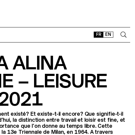
FR
EN
A ALINA
CONTACT
SHOP
 – LEISURE
TYPEFACES
OFFLINE-ONLINE
 2021
Instagram
Facebook
LinkedIn
Vimeo
Tikt
ment existé? Et existe-t-il encore? Que signifie-t-il
i, la distinction entre travail et loisir est fine, et
ortance que l’on donne au temps libre. Cette
 la 13e Triennale de Milan, en 1964. A travers