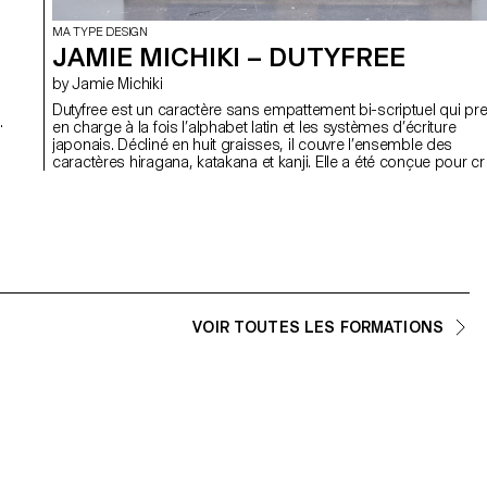
MA TYPE DESIGN
JAMIE MICHIKI – DUTYFREE
by Jamie Michiki
Dutyfree est un caractère sans empattement bi-scriptuel qui pr
en charge à la fois l’alphabet latin et les systèmes d’écriture
japonais. Décliné en huit graisses, il couvre l’ensemble des
caractères hiragana, katakana et kanji. Elle a été conçue pour cr
une harmonie entre ces deux systèmes grâce à une structure
t
commune, des détails partagés et des nuances contextuelles
soignées. Dutyfree établit un pont entre deux traditions
typographiques distinctes : le Venus (caractère latin) et le Ishi C
Futo (Gothic japonaise). Conçue autour du thème du croisement
de la superposition des écritures et des cultures graphiques, c
caractère s’inscrit dans une démarche inspirée du graphisme
logistique.
VOIR TOUTES LES FORMATIONS