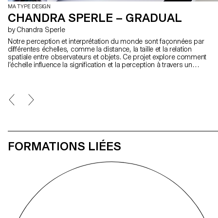
MA TYPE DESIGN
CHANDRA SPERLE – GRADUAL
by Chandra Sperle
Notre perception et interprétation du monde sont façonnées par
différentes échelles, comme la distance, la taille et la relation
spatiale entre observateurs et objets. Ce projet explore comment
l’échelle influence la signification et la perception à travers un
dialogue expérimental entre design typographique, photographie
et art visuel. Au cœur de cette recherche, se trouve Gradual, un
caractère qui remixe le Galfra de Ladislas Mandel et le Roissy
d’Adrian Frutiger, en inversant leur échelle d’usage d’origine. En
collaboration avec l’artiste Pai Litzenberger et le duo de designers
Scinema (Leidy Karina Gómez Montoya et Tonda Budszus),
Gradual étend le concept typographique des corps optiques, du
micro au macro. Ensemble, ces œuvres proposent une réflexion
sur notre rapport au monde.
FORMATIONS LIÉES