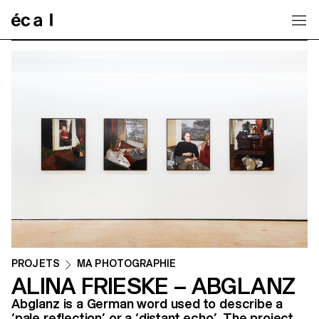
Home
PROJETS
MA PHOTOGRAPHIE
ALINA FRIESKE – ABGLANZ
Abglanz is a German word used to describe a
‘pale reflection’ or a ‘distant echo’. The project