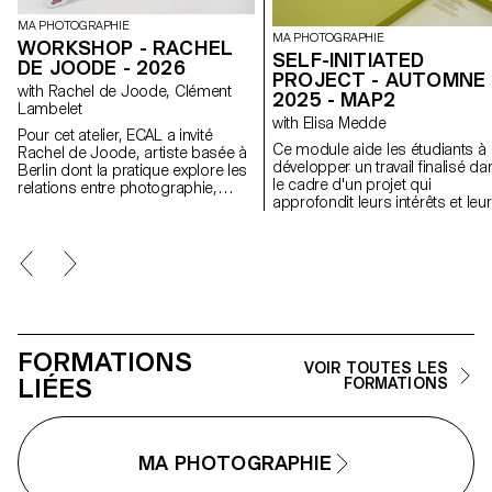
MA PHOTOGRAPHIE
MA PHOTOGRAPHIE
WORKSHOP - RACHEL
SELF-INITIATED
DE JOODE - 2026
PROJECT - AUTOMNE
with Rachel de Joode, Clément
2025 - MAP2
Lambelet
with Elisa Medde
Pour cet atelier, ECAL a invité
Ce module aide les étudiants à
Rachel de Joode, artiste basée à
développer un travail finalisé da
Berlin dont la pratique explore les
le cadre d'un projet qui
relations entre photographie,
approfondit leurs intérêts et leu
sculpture et images numériques.
recherches. Le module donne
Au cours de la semaine, les
l'opportunité de prendre certai
étudiant·e·s ont expérimenté la
des idées, des compétences e
transformation d’images
des thèmes explorés au cours 
photographiques en formes
premier semestre et d'en faire 
tridimensionnelles. À partir de
tout nouveau travail qui peut
concepts simples, ils et elles ont
prendre toutes les formes
produit ou rassemblé du matériel
possibles : un livre, une
visuel destiné à l’impression, en
FORMATIONS
installation, un projet en ligne, 
considérant les images comme
VOIR TOUTES LES
performance.
LIÉES
des surfaces à découper, plier,
FORMATIONS
superposer et assembler pour
créer des objets sculpturaux. À
travers des tests rapides et des
expérimentations matérielles,
MA PHOTOGRAPHIE
l’atelier a encouragé les
étudiant·e·s à naviguer