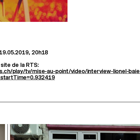
 19.05.2019, 20h18
 site de la RTS:
s.ch/play/tv/mise-au-point/video/interview-lionel-baie
startTime=0.932419