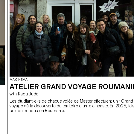
MA CINEMA
ATELIER GRAND VOYAGE ROUMANI
with Radu Jude
I
Les étudiant-e-s de chaque volée de Master effectuent un « Grand
voyage » à la découverte du territoire d’un-e cinéaste. En 2025, iel
se sont rendus en Roumanie.