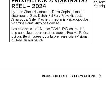
PROJECTION À VISIONS DU
se sont 
RÉEL – 2024
Krasniqi
by Loris Ciaburri, Jonathan Daza Ospina, Loïs de
Goumoëns, Sara Dutch, Fei Fan, Pablo Guscetti,
Anna Joos, Saleh Kashefi, Theofanis Papadopoulos,
Valentina Parati, Antoine Scalese
Les étudiant.e.s du Master ECAL/HEAD ont réalisé
des capsules documentaires pour le Festival Paléo,
qui ont été diffusées pour la première fois à Visions
du Réel en avril 2024.
VOIR TOUTES LES FORMATIONS