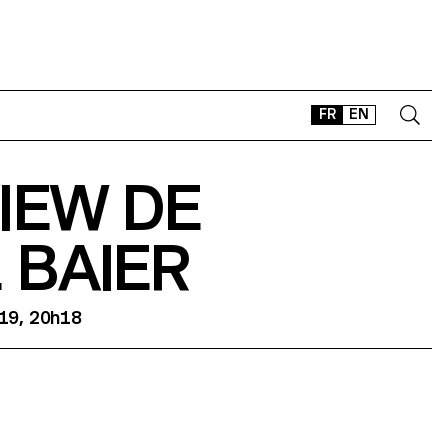
FR
EN
IEW DE
CONTACT
SHOP
 BAIER
TYPEFACES
OFFLINE-ONLINE
Instagram
Facebook
LinkedIn
Vimeo
Tikt
019, 20h18