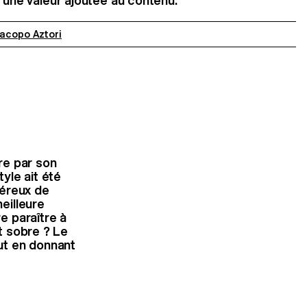
t une valeur ajoutée au contenu.
acopo Aztori
ire par son
tyle ait été
néreux de
eilleure
re paraître à
et sobre ? Le
out en donnant