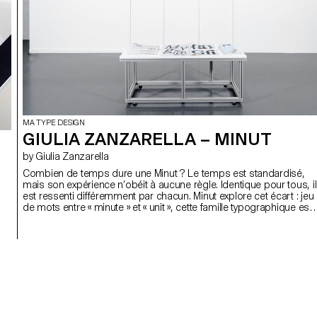
MA TYPE DESIGN
GIULIA ZANZARELLA – MINUT
by Giulia Zanzarella
Combien de temps dure une Minut ? Le temps est standardisé,
mais son expérience n’obéit à aucune règle. Identique pour tous, il
est ressenti différemment par chacun. Minut explore cet écart : jeu
de mots entre « minute » et « unit », cette famille typographique est
structurée en quatre styles définis par des contraintes de largeur :
72 unités (proportionnel), 9 unités, 3 et 1 seule (mono). Célébrant
la beauté de la contrainte, les caractères du Minut trouvent leur
propre rythme, générent des textures aux évolutions subtiles. Plutô
que d’être interpolés, chaque style de Minut est dessiné
individuellement, privilégiant la texture globale de chaque police,
allant à l’encontre de la flexibilité illimité du numérique.