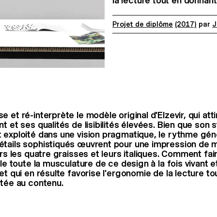
la lecture tout en donnan
Projet de diplôme
(2017)
par
J
 et ré-interprète le modèle original d'Elzevir, qui att
t et ses qualités de lisibilités élevées. Bien que son s
 exploité dans une vision pragmatique, le rythme gé
tails sophistiqués œuvrent pour une impression de m
ers les quatre graisses et leurs italiques. Comment fai
lle toute la musculature de ce design à la fois vivant 
et qui en résulte favorise l'ergonomie de la lecture t
utée au contenu.