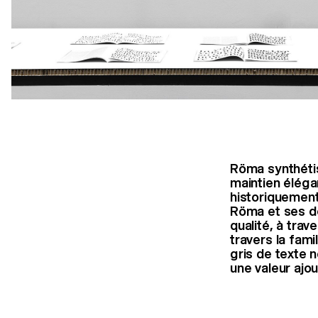
Röma synthétise
maintien élégan
historiquement
Röma et ses dé
qualité, à trav
travers la fami
gris de texte n
une valeur ajo