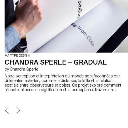
MA TYPE DESIGN
CHANDRA SPERLE – GRADUAL
by Chandra Sperle
Notre perception et interprétation du monde sont façonnées par
différentes échelles, comme la distance, la taille et la relation
spatiale entre observateurs et objets. Ce projet explore comment
l’échelle influence la signification et la perception à travers un
dialogue expérimental entre design typographique, photographie
et art visuel. Au cœur de cette recherche, se trouve Gradual, un
caractère qui remixe le Galfra de Ladislas Mandel et le Roissy
d’Adrian Frutiger, en inversant leur échelle d’usage d’origine. En
collaboration avec l’artiste Pai Litzenberger et le duo de designers
Scinema (Leidy Karina Gómez Montoya et Tonda Budszus),
Gradual étend le concept typographique des corps optiques, du
micro au macro. Ensemble, ces œuvres proposent une réflexion