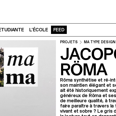
 ETUDIANTE
L’ÉCOLE
FEED
PROJETS
MA TYPE DESIGN
JACOPO
RÖMA
Röma synthétise et ré-inte
son maintien élégant et se
ait été historiquement ex
généreux de Röma et ses 
de meilleure qualité, à tr
faire paraître à travers la
vivant et sobre ? Le gris 