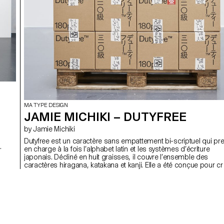
MA TYPE DESIGN
JAMIE MICHIKI – DUTYFREE
by Jamie Michiki
Dutyfree est un caractère sans empattement bi-scriptuel qui pr
en charge à la fois l’alphabet latin et les systèmes d’écriture
japonais. Décliné en huit graisses, il couvre l’ensemble des
caractères hiragana, katakana et kanji. Elle a été conçue pour cr
une harmonie entre ces deux systèmes grâce à une structure
t
commune, des détails partagés et des nuances contextuelles
soignées. Dutyfree établit un pont entre deux traditions
typographiques distinctes : le Venus (caractère latin) et le Ishi C
Futo (Gothic japonaise). Conçue autour du thème du croisement
de la superposition des écritures et des cultures graphiques, c
caractère s’inscrit dans une démarche inspirée du graphisme