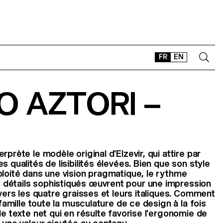
FR
EN
 AZTORI –
CONTACT
SHOP
TYPEFACES
OFFLINE-ONLINE
rprète le modèle original d'Elzevir, qui attire par
Instagram
Facebook
LinkedIn
Vimeo
Tikt
s qualités de lisibilités élevées. Bien que son style
ploité dans une vision pragmatique, le rythme
détails sophistiqués œuvrent pour une impression
avers les quatre graisses et leurs italiques. Comment
 famille toute la musculature de ce design à la fois
de texte net qui en résulte favorise l'ergonomie de