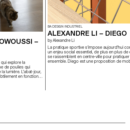
BA DESIGN INDUSTRIEL
ALEXANDRE LI – DIEGO
 OWOUSSI –
by Alexandre Li
La pratique sportive s’impose aujourd’hui 
un enjeu social essentiel, de plus en plus de 
se rassemblent en centre-ville pour pratiquer
ensemble. Diego est une proposition de mobi
 qui explore la
urbain visant à s’inscrire dans cette dynamiq
e de poulies qui
réintroduisant le football au cœur de l’espace
 la lumière. L'abat-jour,
Pensé pour les places publiques et parcs so
btilement en fonction
exploités, ce projet invite à se rassembler et 
jouant sur la lumière
partager dans l’espace public à travers le spo
 à un besoin de
D’un simple basculement Diego se transfor
stique et reflète une
banc à but de foot. Mobile grâce à ses roues
jet évolutif, à mi-
intégrées, Diego se déplace et se réorganise
ète et expression
librement selon les envies des usagers. Un s
module invite au jeu, tandis que leur combin
dessine un véritable terrain, avec ses buts en
extrémité et ses gradins pour les spectateurs