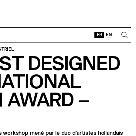
FR
EN
STRIEL
EST DESIGNED
CONTACT
SHOP
NATIONAL
TYPEFACES
OFFLINE-ONLINE
N AWARD –
Instagram
Facebook
LinkedIn
Vimeo
Tikt
 workshop mené par le duo d'artistes hollandais