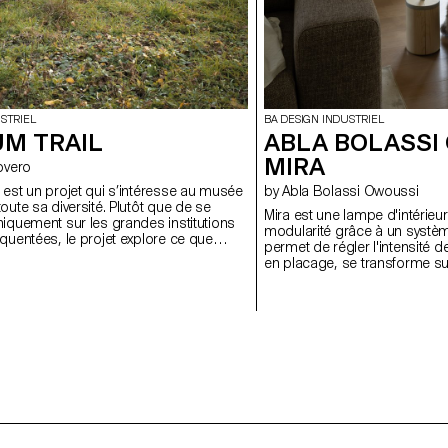
BA DESIGN INDUSTRIEL
STRIEL
ABLA BOLASSI
M TRAIL
MIRA
 Rovero
by Abla Bolassi Owoussi
est un projet qui s’intéresse au musée
oute sa diversité. Plutôt que de se
Mira est une lampe d'intérieur
iquement sur les grandes institutions
modularité grâce à un systèm
quentées, le projet explore ce que
permet de régler l'intensité de
urd’hui « musée » dans un pays qui
en placage, se transforme su
e mille structures muséales, soit l’une
de la position du mécanisme, 
tes densités au monde.
et la forme. Ce projet répond
flexibilité dans l'espace dome
recherche personnelle sur l'ob
chemin entre technicité discr
poétique de la matière.