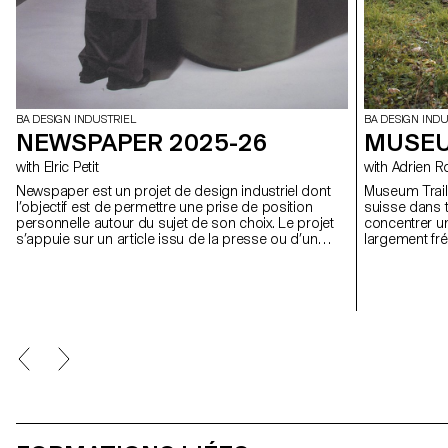
BA DESIGN INDUSTRIEL
BA DESIGN INDU
NEWSPAPER 2025-26
MUSEU
with Elric Petit
with Adrien
Newspaper est un projet de design industriel dont
Museum Trail 
l’objectif est de permettre une prise de position
suisse dans t
personnelle autour du sujet de son choix. Le projet
concentrer un
s’appuie sur un article issu de la presse ou d’un
largement fré
magazine spécialisé, utilisé comme point de départ
signifie aujo
conceptuel et critique. À travers l’analyse,
compte plus d
l’interprétation et la traduction de ce contenu écrit, le
des plus for
projet invite à développer une réflexion de design, en
questionnant les enjeux, les formes et les usages
liés au thème abordé.