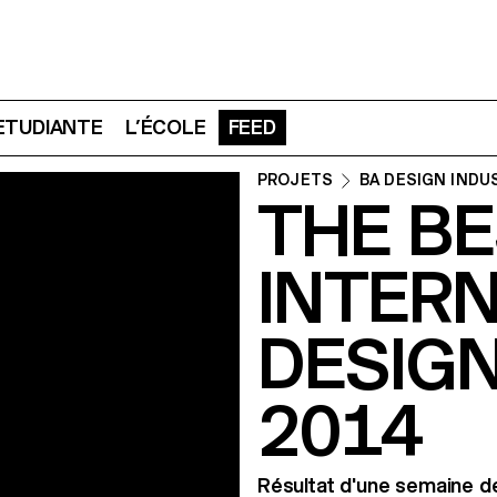
 ETUDIANTE
L’ÉCOLE
FEED
PROJETS
BA DESIGN INDU
THE B
INTER
DESIG
2014
Résultat d'une semaine de