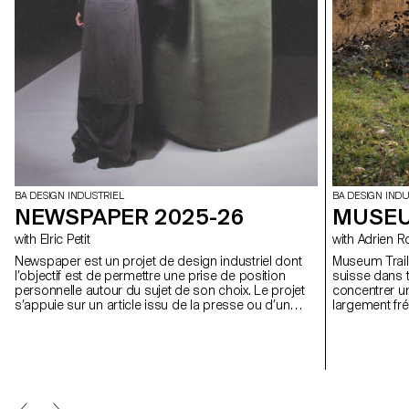
BA DESIGN INDUSTRIEL
BA DESIGN INDU
NEWSPAPER 2025-26
MUSEU
with Elric Petit
with Adrien
Newspaper est un projet de design industriel dont
Museum Trail 
l’objectif est de permettre une prise de position
suisse dans t
personnelle autour du sujet de son choix. Le projet
concentrer un
s’appuie sur un article issu de la presse ou d’un
largement fré
magazine spécialisé, utilisé comme point de départ
signifie aujo
conceptuel et critique. À travers l’analyse,
compte plus d
l’interprétation et la traduction de ce contenu écrit, le
des plus for
projet invite à développer une réflexion de design, en
questionnant les enjeux, les formes et les usages
liés au thème abordé.