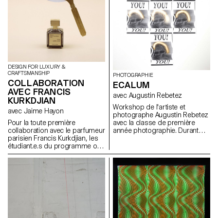
DESIGN FOR LUXURY &
CRAFTSMANSHIP
PHOTOGRAPHIE
COLLABORATION
ECALUM
AVEC FRANCIS
avec Augustin Rebetez
KURKDJIAN
Workshop de l'artiste et
avec Jaime Hayon
photographe Augustin Rebetez
Pour la toute première
avec la classe de première
collaboration avec le parfumeur
année photographie. Durant
parisien Francis Kurkdjian, les
cette semaine les élèves ont
étudiant.e.s du programme ont
travaillé sur la thématique de la
eu carte blanche pour revisiter
secte, en créant leur temple et
les codes de la maison
leur culte.
éponyme et trouver une
nouvelle manière de lier la
matière avec l’univers des
fragrances. Suite à un travail de
recherche et
d’expérimentations, certains
concepts ont été développés et