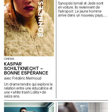
Synopsis Ismail et Jade sont
en voiture. Ils reviennent de
lʼaéroport. Le jeune homme
arrive dans un nouveau pays, la
Suisse, alors que Jade y est
installée depuis deux mois.
CINEMA
KASPAR
SCHILTKNECHT –
BONNE ESPÉRANCE
avec Frédéric Mermoud
Un drame tendre qui explore la
relation entre une éducatrice et
une « white trash Lolita » de
seize ans.