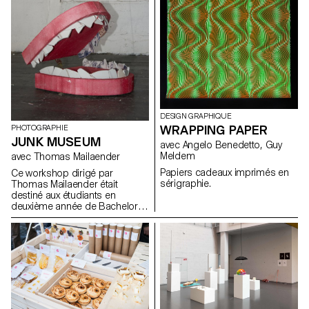
prototypés afin de créer une
collection d’objets olfactifs :
des diffuseurs de parfums en
rotin, des éventails en laiton et
papier ou encore une famille de
culbutos en céramique.
DESIGN GRAPHIQUE
WRAPPING PAPER
PHOTOGRAPHIE
JUNK MUSEUM
avec Angelo Benedetto, Guy
Meldem
avec Thomas Mailaender
Papiers cadeaux imprimés en
Ce workshop dirigé par
sérigraphie.
Thomas Mailaender était
destiné aux étudiants en
deuxième année de Bachelor,
option Photographie. Les
étudiants-es-x s'étaient
plongés-es-x dans l'art de
construire physiquement une
image et son dispositif de
présentation. L'idée était
d'élargir leurs horizons
artistiques grâce à une
sensibilisation à l'installation, la