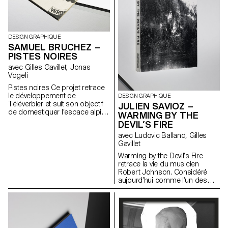
artistique, de stylisme et
propres au médium. L’un
d’expérimentations visuelles.
devient le signifiant de l’autre,
leurs niveaux de
représentations n’étant jamais
DESIGN GRAPHIQUE
figées.
SAMUEL BRUCHEZ –
PISTES NOIRES
avec Gilles Gavillet, Jonas
Vögeli
Pistes noires Ce projet retrace
le développement de
DESIGN GRAPHIQUE
Téléverbier et suit son objectif
JULIEN SAVIOZ –
de domestiquer l’espace alpin
WARMING BY THE
et d’atteindre les plus hauts
DEVIL’S FIRE
sommets. A partir des années
avec Ludovic Balland, Gilles
1950, le succès créa une
Gavillet
image idyllique autour de la
station. Mais rapidement, elle
Warming by the Devil’s Fire
se trouva confrontée aux
retrace la vie du musicien
premiers accidents et victimes
Robert Johnson. Considéré
d’avalanches. Ceci força la
aujourd’hui comme l’un des
mise en place de restrictions,
artistes majeurs des premières
rappelant aux skieurs qu’ils
formes de Blues, il est en
s’aventurent dans un
réalité mort dans l’anonymat à
environnement qu’on ne peut
l’âge de 27 ans en 1938. Ce
maîtriser. Ce projet m’a appris à
n’est que lors de sa
travailler d’une manière