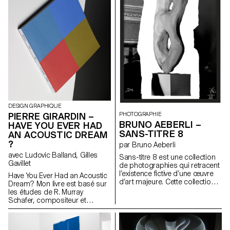
redécouverte dans les années
productive avec un sujet qui est
60 par les artistes de rock
à la fois riche en matériels et
blancs que le public s’est
qui me passionne. Prix Bonnard
intéressé à son parcours. En
& Gardel 2013
30 ans, son histoire avait
totalement disparu. Les
théories, la fascination et les
visions romantiques du public
blanc ont achevé de créer un
mythe contemporain, auquel –
en tant que fan européen – j’ai
décidé de contribuer en
proposant ma propre version.
DESIGN GRAPHIQUE
PIERRE GIRARDIN –
PHOTOGRAPHIE
BRUNO AEBERLI –
HAVE YOU EVER HAD
SANS-TITRE 8
AN ACOUSTIC DREAM
?
par Bruno Aeberli
avec Ludovic Balland, Gilles
Sans-titre 8 est une collection
Gavillet
de photographies qui retracent
l’existence fictive d’une œuvre
Have You Ever Had an Acoustic
d’art majeure. Cette collection
Dream ? Mon livre est basé sur
évoque, par accumulation et
les études de R. Murray
répétition de formes, la
Schafer, compositeur et
surreprésentation de l’objet
inventeur de la notion de
d’art de sa création à son
paysage sonore. J’ai d’abord
inscription dans l’inconscient
réalisé des études