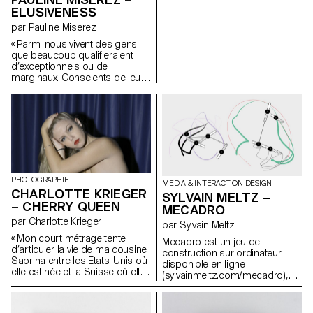
ELUSIVENESS
par Pauline Miserez
« Parmi nous vivent des gens
que beaucoup qualifieraient
d’exceptionnels ou de
marginaux. Conscients de leur
différence et souffrant de leur
isolement, ils tentent de se
fondre dans la masse. Malgré
leur méfiance, l’observation m’a
permis d’en démasquer
certains. J’ai alors tenté de
déterminer les composantes
de leur identité pour la traduire
ostensiblement par la
PHOTOGRAPHIE
MEDIA & INTERACTION DESIGN
photographie ; par associations
CHARLOTTE KRIEGER
SYLVAIN MELTZ –
visuelles, j’élabore un panel de
– CHERRY QUEEN
MECADRO
signes et d’indices qui,
par Charlotte Krieger
interprétés dans leur ensemble,
par Sylvain Meltz
rendent perceptible ce qui
« Mon court métrage tente
Mecadro est un jeu de
théoriquement n’est connu que
d’articuler la vie de ma cousine
construction sur ordinateur
des confidents. Les textes,
Sabrina entre les Etats-Unis où
disponible en ligne
quant à eux, relatent mes
elle est née et la Suisse où elle
(sylvainmeltz.com/mecadro),
rencontres avec ces
étudie. Le film se concentre sur
qui permet de créer une «
personnages. La conviction
des questions de beauté, de
machine » qui repose sur des
humaine selon laquelle un
fantasme et de déracinement.
règles mathématiques et
individu marginalisé est