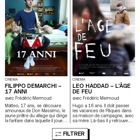
CINEMA
CINEMA
FILIPPO DEMARCHI –
LEO HADDAD – L'ÂGE
17 ANNI
DE FEU
avec Frédéric Mermoud
avec Frédéric Mermoud
Matteo, 17 ans, se découvre
Hugo a 16 ans. Il doit passer
amoureux de Don Massimo, le
les vacances de Pâques dans
jeune prêtre du village qui dirige
sa maison de campagne, avec
la fanfare dans laquelle il joue
sa mère. Là-bas il y retrouve
du tambour.
Céline, son amie d'enfance, la
fille du gardien. Ca faisait
FILTRER
longtemps qu'ils ne s'étaient