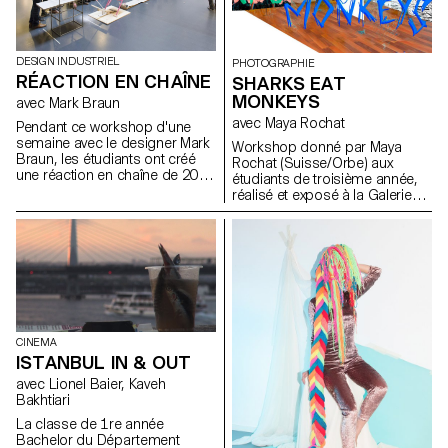
labour intensive try outs. The
design process was speeded
up by demanding quantity over
quality. The students produces
DESIGN INDUSTRIEL
PHOTOGRAPHIE
a rich collection of specimens,
RÉACTION EN CHAÎNE
SHARKS EAT
failures, surprises and
MONKEYS
avec Mark Braun
typographic inventions. Quality
avec Maya Rochat
surfaced by looking at the
Pendant ce workshop d'une
possibilities of the results, not
semaine avec le designer Mark
Workshop donné par Maya
the results themselves.
Braun, les étudiants ont créé
Rochat (Suisse/Orbe) aux
Students were given more time
une réaction en chaîne de 20
étudiants de troisième année,
to concentrate and dig deeper
mètres, composée de 10
réalisé et exposé à la Galerie
for more options of a single
parties distinctes, célébrant les
URGENT PARADISE à Lausanne.
experiment. They were asked to
mouvements mécaniques et
create a systematic sequence
les couleurs
to expand their type treatment
into a series of results. How can
you make a system grow?
Students seemed to be
relieved when they were asked
to translate their experiment in
CINEMA
the computer. How do you
ISTANBUL IN & OUT
Adobe Illustrator or Photoshop
behave when you are wishing
avec Lionel Baier, Kaveh
for a type treatment that
Bakhtiari
includes gravity, three-
La classe de 1re année
dimensionality, texture or
Bachelor du Département
something else you witnessed