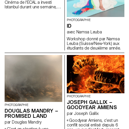
Cinéma de l'ECAL a investi
while working with analogue
Istanbul durant une semaine,
material? This workshop turned
accompagné-e-s par le
out to be a research on how an
réalisateur Kaveh Bakhtiari.
analogue reference can make
PHOTOGRAPHIE
you look for a different way to
ID
work digitally. Type was a
platform for introducing them
avec Namsa Leuba
to an alternative design
Workshop donné par Namsa
process.
Leuba (Suisse/New-York) aux
étudiants de deuxième année.
PHOTOGRAPHIE
JOSEPH GALLIX –
PHOTOGRAPHIE
GOODYEAR AMIENS
DOUGLAS MANDRY –
par Joseph Gallix
PROMISED LAND
« Goodyear Amiens, c’est un
par Douglas Mandry
conflit social enlisé depuis 6
« C’est en réaction à une