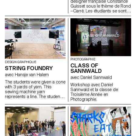
designer française Constance
Guisset sous le thème de Rond
—Carré. Les étudiants se sont
confrontés aux décisions qu'ils
doivent prendre lorsqu'ils
dessinent un objet domestique
et ainsi comprendre pourquoi
et surtout comment ils doivent
choisir les formes qui vont
définir leurs produits.
PHOTOGRAPHIE
DESIGN GRAPHIQUE
CLASS OF
STRING FOUNDRY
SANNWALD
avec Hansje van Halem
avec Daniel Sannwald
The students were given a cone
Workshop avec Daniel
with 3 yards of yarn. This
Sannwald et la classe de
sewing machine yarn
Troisième Année en
represents a line. The students
Photographie.
were asked to draw with this
line and create letters. A
session of uncontrolled
experimentation followed.
Some people got frustrated
because the material was not
behaving the way they
expected, others got lost in