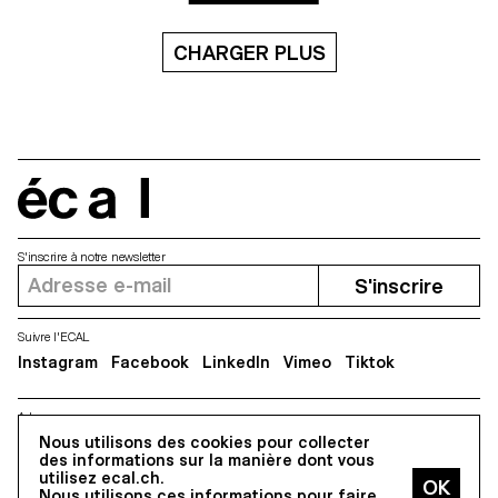
pas vus. Elle a changé, et lui
aussi.
CHARGER PLUS
écal
S'inscrire à notre newsletter
S'inscrire
Suivre l'ECAL
Instagram
Facebook
LinkedIn
Vimeo
Tiktok
Adresse
Nous utilisons des cookies pour collecter
5, avenue du Temple, CH-1020 Renens
des informations sur la manière dont vous
utilisez ecal.ch.
Nous utilisons ces informations pour faire
Tous droits réservés @2026