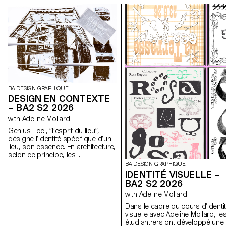
BA DESIGN GRAPHIQUE
DESIGN EN CONTEXTE
– BA2 S2 2026
with Adeline Mollard
Genius Loci, “l’esprit du lieu”,
désigne l’identité spécifique d’un
lieu, son essence. En architecture,
selon ce principe, les
caractéristiques uniques d’un lieu
BA DESIGN GRAPHIQUE
sont prolongées dans une
IDENTITÉ VISUELLE –
réalisation. Les élèves de 2ème
BA2 S2 2026
année en Design graphique ont
with Adeline Mollard
travaillé sur une communication
basée sur ce principe et sur la
Dans le cadre du cours d’identi
réalisation architecturale qui s’y
visuelle avec Adeline Mollard, le
réfère afin d’en faire la promotion,
étudiant·e·s ont développé une