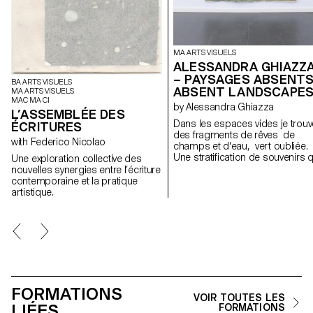
MA ARTS VISUELS
ALESSANDRA GHIAZZ
– PAYSAGES ABSENTS
BA ARTS VISUELS
ABSENT LANDSCAPE
MA ARTS VISUELS
MAC MA CI
by Alessandra Ghiazza
L’ASSEMBLÉE DES
Dans les espaces vides je trouv
ÉCRITURES
des fragments de rêves de
with Federico Nicolao
champs et d'eau, vert oubliée.
Une stratification de souvenirs q
Une exploration collective des
révèle des expériences dans d
nouvelles synergies entre l’écriture
paysages naturels, réels mais
contemporaine et la pratique
aussi des lieux suspendus entr
artistique.
mémoire et onirisme, créant à
travers des formes géométriqu
et répétitives un espace de
contemplation des lieux, pour l
retrouver; des cartes postales
d'un paysage fragile et en
constante évolution.
FORMATIONS
VOIR TOUTES LES
LIÉES
FORMATIONS