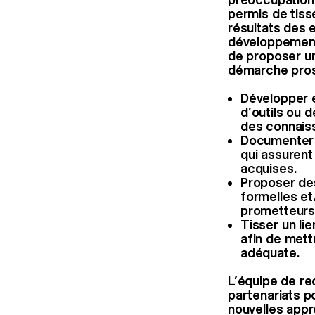
permis de tisse
résultats des e
développement 
de proposer un
démarche prosp
Développer e
d’outils ou d
des connaiss
Documenter 
qui assurent
acquises.
Proposer des
formelles et
prometteurs
Tisser un lie
afin de mett
adéquate.
L’équipe de rec
partenariats p
nouvelles appr