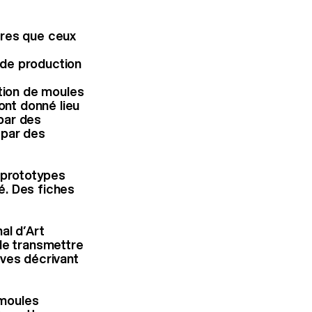
tres que ceux
 de production
tion de moules
ont donné lieu
par des
 par des
q prototypes
é. Des fiches
al d’Art
de transmettre
ives décrivant
 moules