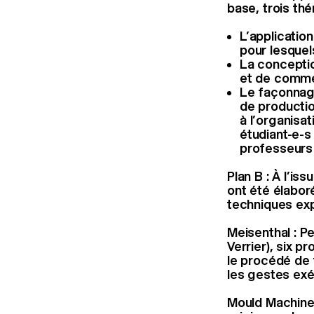
base, trois thé
L’applicatio
pour lesquel
La conceptio
et de commer
Le façonnag
de productio
à l’organisa
étudiant-e-s
professeurs 
Plan B : À l’is
ont été élabor
techniques exp
Meisenthal : P
Verrier), six 
le procédé de 
les gestes exé
Mould Machine