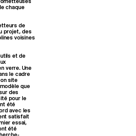
 prometteuses
 de chaque
etteurs de
u projet, des
lines voisines
tils et de
eux
en verre. Une
ans le cadre
son site
e modèle que
sur des
té pour le
nt été
ord avec les
nt satisfait
mier essai,
ont été
cherche-