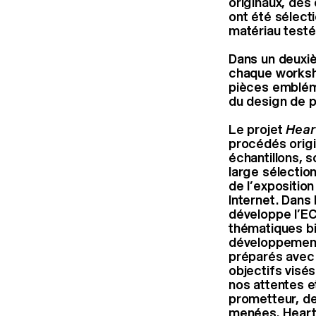
originaux, des
ont été sélect
matériau testé
Dans un deuxiè
chaque worksho
pièces embléma
du design de p
Le projet
Hear
procédés origi
échantillons, s
large sélectio
de l’exposition
Internet. Dans
développe l’E
thématiques bi
développement 
préparés avec 
objectifs visés
nos attentes e
prometteur, de
menées. Heart 