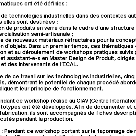
matiques ont été définies :
n de technologies industrielles dans des contextes au
s elles sont destinées ;
n de produits en verre dans le cadre d’une structure
cialisation semi-artisanale ;
e de nouveaux matériaux réfractaires pour la concep
n d’objets. Dans un premier temps, ces thématiques 
tion et au déroulement de workshops pratiques suivis 
 et assistant-e-s en Master Design de Produit, dirigés
et des intervenants de l’ECAL.
sue de ce travail sur les technologies industrielles, cin
és, démontrant le potentiel de chaque procédé abord
liquent leur principe de fonctionnement.
endant ce workshop réalisé au CIAV (Centre Internation
prototypes ont été développés. Afin de documenter et 
fabrication, ils sont accompagnés de fiches descript
cutés pendant la production.
 : Pendant ce workshop portant sur le façonnage de