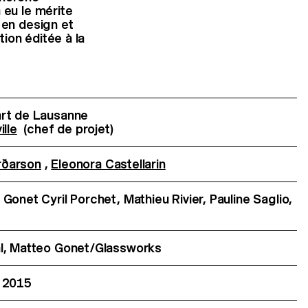
 eu le mérite
 en design et
ion éditée à la
art de Lausanne
lle
(chef de projet)
rðarson
,
Eleonora Castellarin
Gonet Cyril Porchet, Mathieu Rivier, Pauline Saglio,
al, Matteo Gonet/Glassworks
 2015