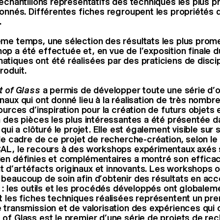
 échantillons représentatifs des techniques les plus
ionnés. Différentes fiches regroupent les propriétés
.
me temps, une sélection des résultats les plus prom
p a été effectuée et, en vue de l’exposition finale d
tiques ont été réalisées par des praticiens de discip
roduit.
t of Glass
a permis de développer toute une série d’ou
naux qui ont donné lieu à la réalisation de très nombr
ources d’inspiration pour la création de futurs objets 
n des pièces les plus intéressantes a été présentée d
 qui a clôturé le projet. Elle est également visible sur 
 le cadre de ce projet de recherche-création, selon l
CAL, le recours à des workshops expérimentaux axés 
en définies et complémentaires a montré son efficaci
d’artéfacts originaux et innovants. Les workshops o
beaucoup de soin afin d’obtenir des résultats en acc
 : les outils et les procédés développés ont globaleme
t les fiches techniques réalisées représentent un pre
 transmission et de valorisation des expériences qui 
of Glass est le premier d’une série de projets de re