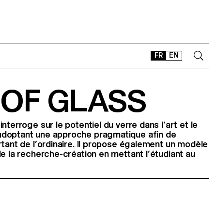
FR
EN
 OF GLASS
CONTACT
SHOP
TYPEFACES
nterroge sur le potentiel du verre dans l’art et le
adoptant une approche pragmatique afin de
OFFLINE-ONLINE
rtant de l’ordinaire. Il propose également un modèle
Instagram
Facebook
LinkedIn
Vimeo
Tikt
de la recherche-création en mettant l’étudiant au