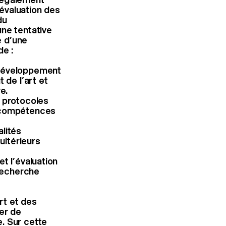
’évaluation des
du
une tentative
e d’une
de :
 développement
 de l’art et
e.
 protocoles
s compétences
alités
ultérieurs
et l’évaluation
recherche
art et des
er de
. Sur cette