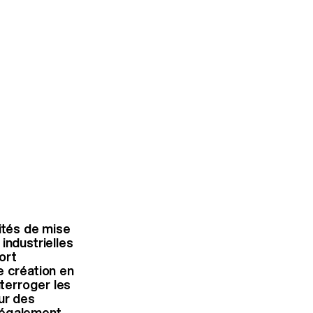
ités de mise
industrielles
ort
e création en
nterroger les
ur des
 également