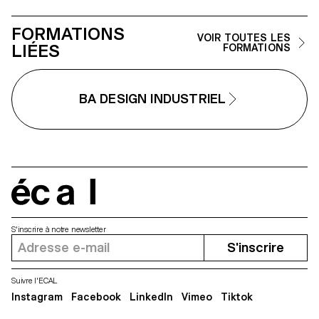
questionnant les enjeux, les
formes et les usages liés au
FORMATIONS
thème abordé.
VOIR TOUTES LES
LIÉES
FORMATIONS
BA DESIGN INDUSTRIEL
écal
S'inscrire à notre newsletter
S'inscrire
Suivre l'ECAL
Instagram
Facebook
LinkedIn
Vimeo
Tiktok