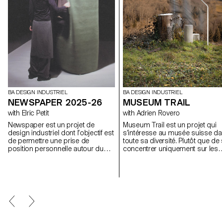
BA DESIGN INDUSTRIEL
BA DESIGN INDUSTRIEL
NEWSPAPER 2025-26
MUSEUM TRAIL
with Elric Petit
with Adrien Rovero
Newspaper est un projet de
Museum Trail est un projet qui
design industriel dont l’objectif est
s’intéresse au musée suisse d
de permettre une prise de
toute sa diversité. Plutôt que de
position personnelle autour du
concentrer uniquement sur les
sujet de son choix. Le projet
grandes institutions largement
s’appuie sur un article issu de la
fréquentées, le projet explore c
presse ou d’un magazine
que signifie aujourd’hui « musée
spécialisé, utilisé comme point de
dans un pays qui compte plus 
départ conceptuel et critique. À
mille structures muséales, soit
travers l’analyse, l’interprétation et
l’une des plus fortes densités a
la traduction de ce contenu écrit,
monde.
le projet invite à développer une
réflexion de design, en