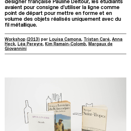
designer française Pauline Deltour, les étudiants
avaient pour consigne d'utiliser la ligne comme
point de départ pour mettre en forme et en
volume des objets réalisés uniquement avec du
fil métallique.
Workshop
(2013)
par
Louisa Camona
,
Tristan Caré
,
Anna
Heck
,
Léa Pereyre
,
Kim Ramain-Colomb
,
Margaux de
Giovannini