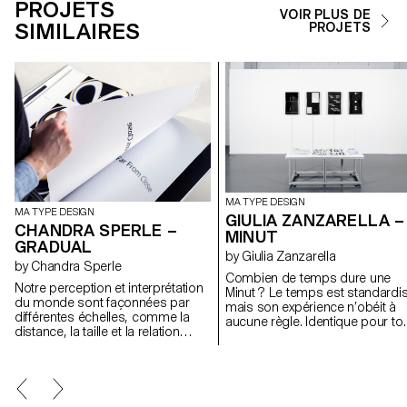
PROJETS
VOIR PLUS DE
SIMILAIRES
PROJETS
MA TYPE DESIGN
MA TYPE DESIGN
GIULIA ZANZARELLA –
CHANDRA SPERLE –
MINUT
GRADUAL
by Giulia Zanzarella
by Chandra Sperle
Combien de temps dure une
Notre perception et interprétation
Minut ? Le temps est standardis
du monde sont façonnées par
mais son expérience n’obéit à
différentes échelles, comme la
aucune règle. Identique pour to
distance, la taille et la relation
il est ressenti différemment par
spatiale entre observateurs et
chacun. Minut explore cet écart 
objets. Ce projet explore
jeu de mots entre « minute » et «
comment l’échelle influence la
unit », cette famille typographiq
signification et la perception à
est structurée en quatre styles
travers un dialogue expérimental