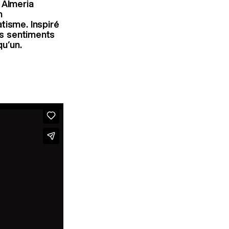
 Almeria
n
tisme. Inspiré
es sentiments
qu’un.