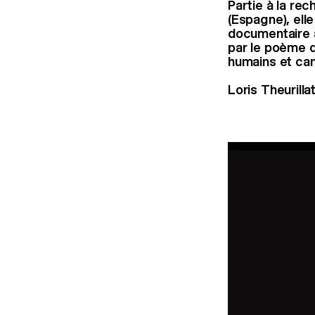
Partie à la re
(Espagne), elle
documentaire a
par le poème d
humains et can
Loris Theurilla