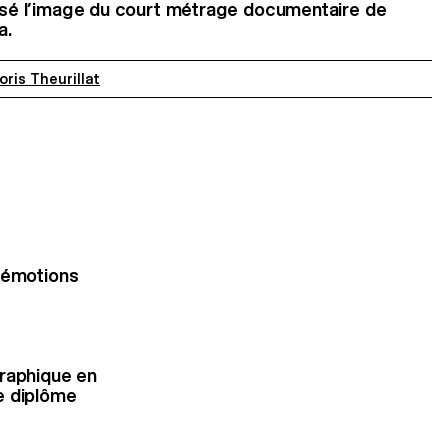
lisé l’image du court métrage documentaire de
ra.
oris Theurillat
s émotions
graphique en
e diplôme