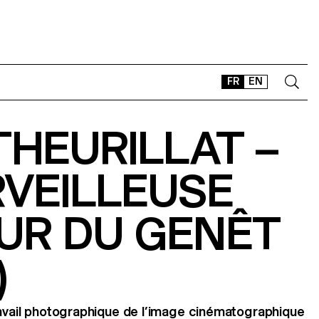
FR
EN
THEURILLAT –
CONTACT
SHOP
RVEILLEUSE
TYPEFACES
OFFLINE-ONLINE
UR DU GENÊT
Instagram
Facebook
LinkedIn
Vimeo
Tikt
)
ravail photographique de l’image cinématographique