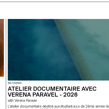
BA CINEMA
ATELIER DOCUMENTAIRE AVEC
VERENA PARAVEL - 2026
with Verena Paravel
L'atelier documentaire destiné aux étudiant.e.x.s de 2ème année d