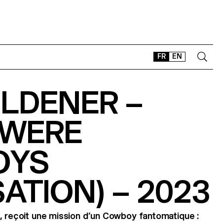
FR
EN
OLDENER –
CONTACT
SHOP
 WERE
TYPEFACES
OFFLINE-ONLINE
OYS
Instagram
Facebook
LinkedIn
Vimeo
Tikt
SATION) – 2023
, reçoit une mission d’un Cowboy fantomatique :