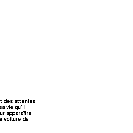
it des attentes
a vie qu’il
our apparaître
a voiture de