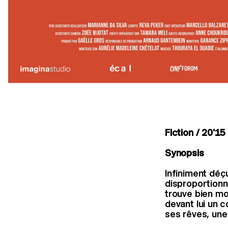
Fiction / 20'15
Synopsis
Infiniment déç
disproportionné
trouve bien mor
devant lui un c
ses rêves, une